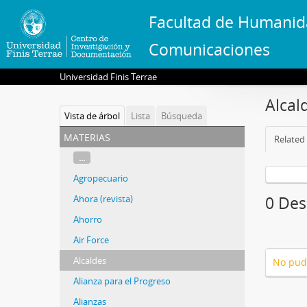
Facultad de Humanid
Comunicaciones
Universidad Finis Terrae
Alcal
Vista de árbol
Lista
Búsqueda
materias
Related 
...
Agropecuario
Ahora (revista)
0 Des
Ahorro
Air Force
Alcaldes
No pud
Alianza para el Progreso
Alianzas