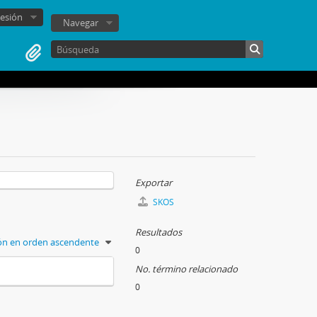
sesión
Navegar
Exportar
SKOS
Resultados
ión en orden ascendente
0
No. término relacionado
0