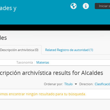
Iniciar 
ades y
des
Descripción archivística (0)
Related Registro de autoridad (1)
Taxonomía
Materias
cripción archivística results for Alcaldes
Ordenar por:
Título
Direction:
Clasificac
imos encontrar ningún resultado para tu búsqueda.