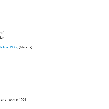
ia)
ia)
ólica (1938-)
(Materia)
la-ano-xxxiv-n-1704