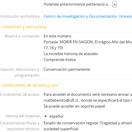
160 - Revista Ercilla. Año XXXIV, Nº 1758
Holanda anteriormente perteneció a
...
»
161 - Revista Ercilla. Año XXXIV, Nº 1759
162 - Revista Ercilla. Año XXXIV, Nº 1760
Institución archivística
Centro de Investigación y Documentación, Universi
163 - Revista Ercilla. Año XXXIV, Nº 1761
 contenido y estructura
164 - Revista Ercilla. Año XXXIV, Nº 1762
Alcance y contenido
En este número:
165 - Revista Ercilla. Año XXXIV, Nº 1763
Portada: MORIR EN SAIGON, El trágico Año del Mon
ER - El Rebelde del MIR
17, 18 y 19)
EV - Eva
La increíble historia de ataúdes.
H - Hoy (Magazine)
Comprende índice
LG - La Gironda
rización, destrucción y
Conservación permanente
LPa - La Patria
programación
LP - La Prensa
 condiciones de acceso y uso
M - Margarita
M - Mayoría
Condiciones de acceso
Para acceder al documento será necesario enviar u
rvaldebenito@uft.cl , donde se especificará el tipo
MJ - Mensaje
Se puede acceder en soporte papel.
NCh - Nosotros Los Chilenos
OFNPL - Órgano Oficial del Frente Nacionalista Patria y Libertad
Idioma del material
español
P - Paloma
Características físicas y
Estado de conservación regular. Fragilidad y amari
Pag - Páginas: Para una acción solidaria
requisitos técnicos
suciedad superficial