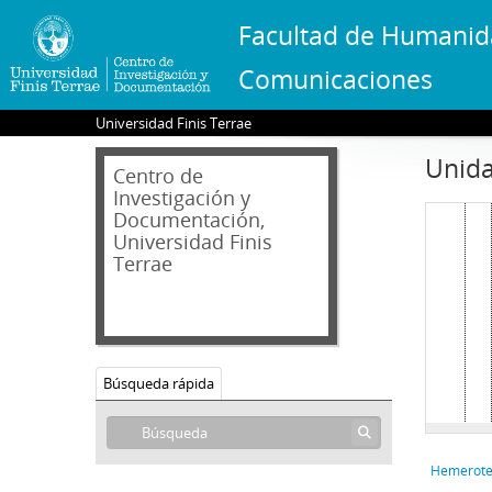
Facultad de Humanid
Comunicaciones
Universidad Finis Terrae
Unida
Centro de
Investigación y
Documentación,
Universidad Finis
Terrae
Búsqueda rápida
Hemerote