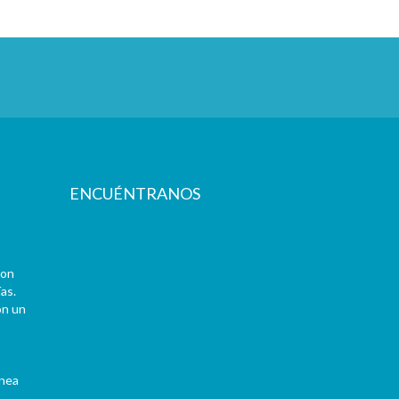
ENCUÉNTRANOS
con
as.
on un
ínea