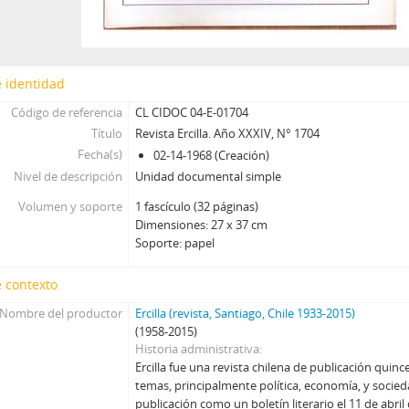
142 - Revista Ercilla. Año XXXIV, Nº 1735
143 - Revista Ercilla. Año XXXIV, Nº 1736
144 - Revista Ercilla. Año XXXIV, Nº 1737
 identidad
145 - Revista Ercilla. Año XXXIV, Nº 1738
146 - Revista Ercilla. Año XXXIV, Nº 1739
Código de referencia
CL CIDOC 04-E-01704
147 - Revista Ercilla. Año XXXIV, Nº 1740
Título
Revista Ercilla. Año XXXIV, N° 1704
148 - Revista Ercilla. Año XXXIV, Nº 1741
Fecha(s)
02-14-1968 (Creación)
149 - Revista Ercilla. Año XXXIV, Nº 1742
Nivel de descripción
Unidad documental simple
150 - Revista Ercilla. Año XXXIV, Nº 1743
Volumen y soporte
1 fascículo (32 páginas)
151 - Revista Ercilla. Año XXXIV, Nº 1744
Dimensiones: 27 x 37 cm
152 - Revista Ercilla. Año XXXIV, Nº 1745
Soporte: papel
153 - Revista Ercilla. Año XXXIV, Nº 1746
154 - Revista Ercilla. Año XXXIV, Nº 1747
 contexto
155 - Revista Ercilla. Año XXXIV, Nº 1748
Nombre del productor
Ercilla (revista, Santiago, Chile 1933-2015)
156 - Revista Ercilla. Año XXXIV, Nº 1750
(1958-2015)
157 - Revista Ercilla. Año XXXIV, Nº 1752
Historia administrativa
Ercilla fue una revista chilena de publicación quinc
158 - Revista Ercilla. Año XXXIV, Nº 1753
temas, principalmente política, economía, y soci
159 - Revista Ercilla. Año XXXIV, Nº 1754
publicación como un boletín literario el 11 de abril