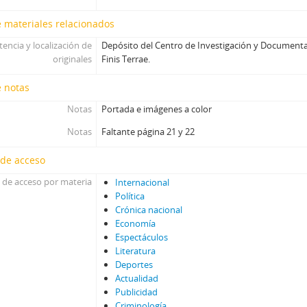
PEC - Política. Economía. Cultura.
 materiales relacionados
PP - Pluma y Pincel
PM - Pacífico Magazine
tencia y localización de
Depósito del Centro de Investigación y Documenta
QP - Qué Pasa
originales
Finis Terrae.
QR - La Quinta Rueda
e notas
REC - Revista el Compañero
S - Solidaridad
Notas
Portada e imágenes a color
TS - Tribuna Sindical
Notas
Faltante página 21 y 22
UL - Unidad y Lucha: Órgano del Comité Central del Partido Socialista
V - Vea
 de acceso
VC - Vía Chilena
 de acceso por materia
Internacional
ZZ - Zig-Zag
Política
Crónica nacional
Economía
Espectáculos
Literatura
Deportes
Actualidad
Publicidad
Criminología