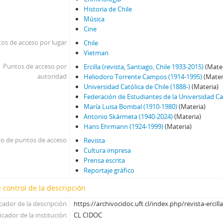
Historia de Chile
Música
Cine
os de acceso por lugar
Chile
Vietman
Puntos de acceso por
Ercilla (revista, Santiago, Chile 1933-2015)
(Mater
autoridad
Heliodoro Torrente Campos (1914-1995)
(Mater
Universidad Católica de Chile (1888-)
(Materia)
Federación de Estudiantes de la Universidad Cat
María Luisa Bombal (1910-1980)
(Materia)
Antonio Skármeta (1940-2024)
(Materia)
Hans Ehrmann (1924-1999)
(Materia)
po de puntos de acceso
Revista
Cultura impresa
Prensa escrita
Reportaje gráfico
 control de la descripción
icador de la descripción
https://archivocidoc.uft.cl/index.php/revista-ercil
icador de la institución
CL CIDOC