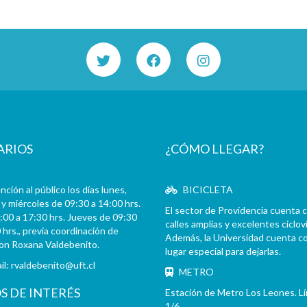
ARIOS
¿CÓMO LLEGAR?
ción al público los días lunes,
BICICLETA
y miércoles de 09:30 a 14:00 hrs.
El sector de Providencia cuenta 
:00 a 17:30 hrs. Jueves de 09:30
calles amplias y excelentes cicloví
 hrs., previa coordinación de
Además, la Universidad cuenta c
con Roxana Valdebenito.
lugar especial para dejarlas.
il:
rvaldebenito@uft.cl
METRO
OS DE INTERÉS
Estación de Metro Los Leones. L
1/6.