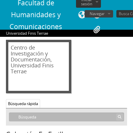
Facultad de
sesión
Humanidades y
Navegar
Comunicaciones
Universidad Finis Terrae
Centro de
Investigación y
Documentación,
Universidad Finis
04 - Hemeroteca
Terrae
AB - Andrés Bello: Revista de Literatura y Arte
AN - Algo Nuevo
CRI - China Revista Ilustrada
CV - Chile vencerá: Órgano Oficial de la Juventud Socialista de Chile
Búsqueda rápida
C - Contrapunto. Periodismo universitario
CEP - Cuadernos de Educación Popular
CU - Cuncuna
D - Desfile