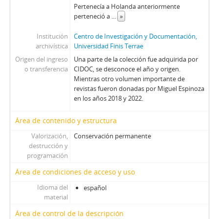
Pertenecía a Holanda anteriormente
01611 - Revista Ercilla. Año XXXII, N° 1611
perteneció a
...
»
01612 - Revista Ercilla. Año XXXII, N° 1612
01613 - Revista Ercilla. Año XXXII, N° 1613
Institución
Centro de Investigación y Documentación,
01614 - Revista Ercilla. Año XXXII, N° 1614
archivística
Universidad Finis Terrae
01615 - Revista Ercilla. Año XXXII, N° 1615
Origen del ingreso
Una parte de la colección fue adquirida por
01616 - Revista Ercilla. Año XXXII, N° 1616
o transferencia
CIDOC, se desconoce el año y origen.
01617 - Revista Ercilla. Año XXXII, N° 1617
Mientras otro volumen importante de
revistas fueron donadas por Miguel Espinoza
01618 - Revista Ercilla. Año XXXII, N° 1618
en los años 2018 y 2022.
01619 - Revista Ercilla. Año XXXII, N° 1619
01622 - Revista Ercilla. Año XXXII, N° 1622
Área de contenido y estructura
01623 - Revista Ercilla. Año XXXII, N° 1623
Valorización,
Conservación permanente
01624 - Revista Ercilla. Año XXXII, N° 1624
destrucción y
01625 - Revista Ercilla. Año XXXII, N° 1625
programación
01626 - Revista Ercilla. Año XXXII, N° 1626
Área de condiciones de acceso y uso
01627 - Revista Ercilla. Año XXXII, N° 1627
01628 - Revista Ercilla. Año XXXII, N° 1628
Idioma del
español
01629 - Revista Ercilla. Año XXXII, N° 1629
material
01630 - Revista Ercilla. Año XXXII, N° 1630
Área de control de la descripción