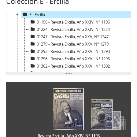
Colección E - Ercilla
DyT - Diálogo y Transición
Di - Dinacos
E - Ercilla
01196 - Revista Ercilla. Año XXIV, N° 1196
01224 - Revista Ercilla. Año XXIV, N° 1224
01247 - Revista Ercilla, Año XXV, N° 1247
01279 - Revista Ercilla. Año XXV, N° 1279
01293 - Revista Ercilla. Año XXVI, N° 1293
01296 - Revista Ercilla. Año XXVI, N° 1296
01302 - Revista Ercilla. Año XXVI, N° 1302
01309 - Revista Ercilla. Año XXVI, N° 1309
01328 - Revista Ercilla. Año XXVI, N° 1328
01339 - Revista Ercilla. Año XXVII, N° 1339
01345 - Revista Ercilla. Año XXVII, N° 1345
01351 - Revista Ercilla. Año XXVII, N° 1351
01352 - Revista Ercilla. Año XXVII, N° 1352
01357 - Revista Ercilla. Año XXVII, N° 1357
01359 - Revista Ercilla. Año XXVII, N° 1359
01360 - Revista Ercilla. Año XXVI, N° 1360
Revista Ercilla. Año XXIV, N° 1196