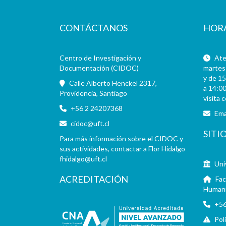
CONTÁCTANOS
HOR
Centro de Investigación y
Aten
Documentación (CIDOC)
martes 
y de 15
Calle Alberto Henckel 2317,
a 14:00
Providencia, Santiago
visita 
+56 2 24207368
Ema
cidoc@uft.cl
SITI
Para más información sobre el CIDOC y
sus actividades, contactar a Flor Hidalgo
fhidalgo@uft.cl
Uni
ACREDITACIÓN
Fac
Human
+56
Pol