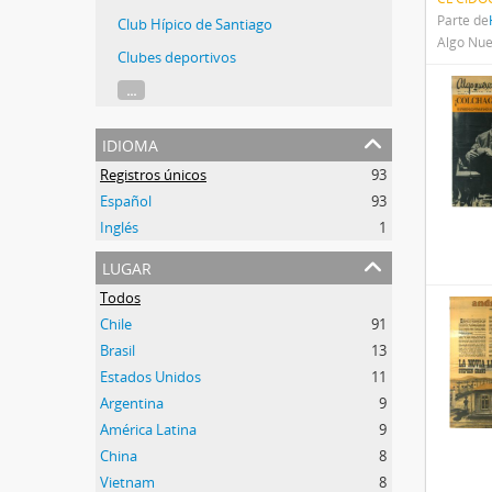
Parte de
Club Hípico de Santiago
Algo Nuevo
Clubes deportivos
...
idioma
Registros únicos
93
Español
93
Inglés
1
lugar
Todos
Chile
91
Brasil
13
Estados Unidos
11
Argentina
9
América Latina
9
China
8
Vietnam
8