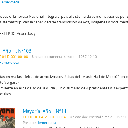
Hemeroteca
:
 espacio. Empresa Nacional integra al país al sistema de comunicaciones por sat
istemas triplican la capacidad de transmisión de voz, imágenes y document
.
FREI-PDC: Acuerdos y
, Año III. N°108
C 04-D-001-00108
Unidad documental simple
1967-10-10
Hemeroteca
:
s en mallas. Debut de atractivas soviéticas del "Music-Hall de Moscú", en e
te Vergara)
muerte en el caldalso de la duda. Juicio sumario de 4 presidentes y 3 exper
ocultas
Mayoría. Año I, N°14
CL CIDOC 04-M-001-00014
Unidad documental simple
1972-0
Parte de
Hemeroteca