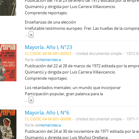
Publicación del 19 al 25 de enero de 1972 editada por la empr
Quimantú y dirigida por Luis Carrera Villavicencio.
Comprende reportajes:
Enseñanzas de una elección
Irrefutable testimonio europeo. Frei: Las huellas de la conspir
...
»
Mayoría. Año I, N°23
CL CIDOC 04-M-001-00023
Unidad documental simple
1972-0
Parte de
Hemeroteca
Publicación del 22 al 28 de marzo de 1972 editada por la empr
Quimantú y dirigida por Luis Carrera Villavicencio.
Comprende reportajes:
Los retardados mentales: un mundo que incorporar
Participación popular, gran palanca para la
...
»
Mayoría. Año I, N°6
CL CIDOC 04-M-001-00006
Unidad documental simple
1971-1
Parte de
Hemeroteca
Publicación del 24 al 30 de noviembre de 1971 editada por la 
Quimantú y dirigida por Luis Muñoz Orellana.