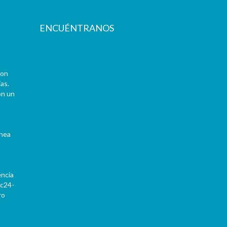
ENCUÉNTRANOS
con
as.
on un
ínea
encia
Pc24-
ro