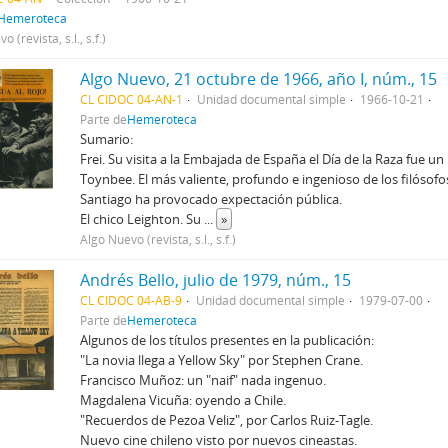
Hemeroteca
 (revista, s.l., s.f.)
Algo Nuevo, 21 octubre de 1966, año I, núm., 15
CL CIDOC 04-AN-1
Unidad documental simple
1966-10-21
Parte de
Hemeroteca
Sumario:
Frei. Su visita a la Embajada de España el Día de la Raza fue un 
Toynbee. El más valiente, profundo e ingenioso de los filósofos 
Santiago ha provocado expectación pública.
El chico Leighton. Su
...
»
Algo Nuevo (revista, s.l., s.f.)
Andrés Bello, julio de 1979, núm., 15
CL CIDOC 04-AB-9
Unidad documental simple
1979-07-00
Parte de
Hemeroteca
Algunos de los títulos presentes en la publicación:
"La novia llega a Yellow Sky" por Stephen Crane.
Francisco Muñoz: un "naif" nada ingenuo.
Magdalena Vicuña: oyendo a Chile.
"Recuerdos de Pezoa Veliz", por Carlos Ruiz-Tagle.
Nuevo cine chileno visto por nuevos cineastas.