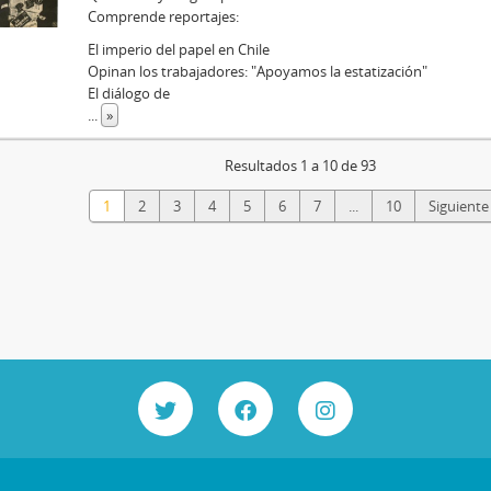
Comprende reportajes:
El imperio del papel en Chile
Opinan los trabajadores: "Apoyamos la estatización"
El diálogo de
...
»
Resultados 1 a 10 de 93
1
2
3
4
5
6
7
...
10
Siguiente