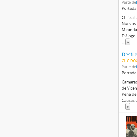
Parte de
Portada
Chile al
Nuevos s
Miranda
Diálogo 
...
»
Desfile
CL CIDO
Parte de
Portada
Camarada
de Vicen
Pena de 
Causas 
...
»