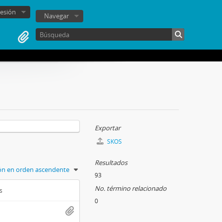
sesión
Navegar
Exportar
SKOS
Resultados
ión en orden ascendente
93
No. término relacionado
s
0