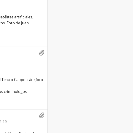
élites artificiales.
os. Foto de Juan
l Teatro Caupolicán (foto
tos criminólogos
2-19