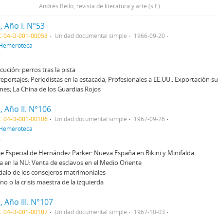
Andrés Bello, revista de literatura y arte (s.f.)
, Año I. N°53
C 04-D-001-00053
Unidad documental simple
1966-09-20
Hemeroteca
:
cución: perros tras la pista
reportajes: Periodistas en la estacada; Profesionales a EE.UU.: Exportación s
ones; La China de los Guardias Rojos
, Año II. N°106
C 04-D-001-00106
Unidad documental simple
1967-09-26
Hemeroteca
:
e Especial de Hernández Parker: Nueva España en Bikini y Minifalda
 en la NU: Venta de esclavos en el Medio Oriente
dalo de los consejeros matrimoniales
no o la crisis maestra de la izquierda
, Año III. N°107
C 04-D-001-00107
Unidad documental simple
1967-10-03