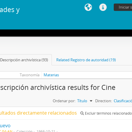
Iniciar 
ades y
Descripción archivística (93)
Related Registro de autoridad (19)
Taxonomía
Materias
scripción archivística results for Cine
Ordenar por:
Título
Direction:
Clasificac
ultados directamente relacionados
Excluir términos relacionado
Nuevo
C 04-AN
Colección
1966-10-21