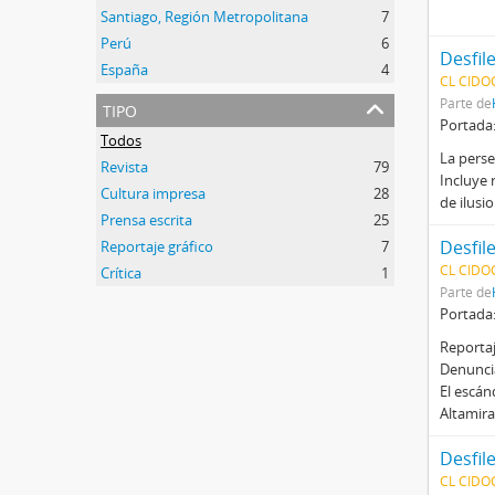
Santiago, Región Metropolitana
7
Perú
6
Desfile
España
4
CL CIDO
tipo
Parte de
Portada
Todos
La perse
Revista
79
Incluye 
Cultura impresa
28
de ilusi
Prensa escrita
25
Desfile
Reportaje gráfico
7
CL CIDO
Crítica
1
Parte de
Portada
Reportaj
Denuncia
El escán
Altamira
Desfile
CL CIDO