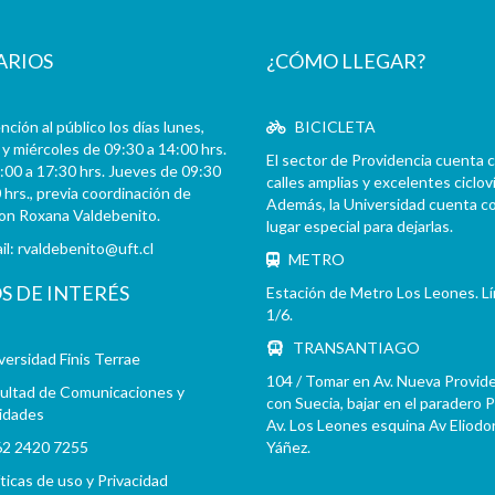
ARIOS
¿CÓMO LLEGAR?
ción al público los días lunes,
BICICLETA
y miércoles de 09:30 a 14:00 hrs.
El sector de Providencia cuenta 
:00 a 17:30 hrs. Jueves de 09:30
calles amplias y excelentes cicloví
 hrs., previa coordinación de
Además, la Universidad cuenta c
con Roxana Valdebenito.
lugar especial para dejarlas.
il:
rvaldebenito@uft.cl
METRO
OS DE INTERÉS
Estación de Metro Los Leones. L
1/6.
TRANSANTIAGO
versidad Finis Terrae
104 / Tomar en Av. Nueva Provid
ultad de Comunicaciones y
con Suecia, bajar en el paradero 
idades
Av. Los Leones esquina Av Eliodo
2 2420 7255
Yáñez.
íticas de uso y Privacidad