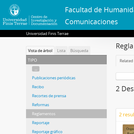
Facultad de Humanid
Comunicaciones
Universidad Finis Terrae
Regl
Vista de árbol
Lista
Búsqueda
tipo
Related 
...
Publicaciones periódicas
Recibo
2 Des
Recortes de prensa
Reformas
Reglamentos
2 resu
Reportaje
Reportaje gráfico