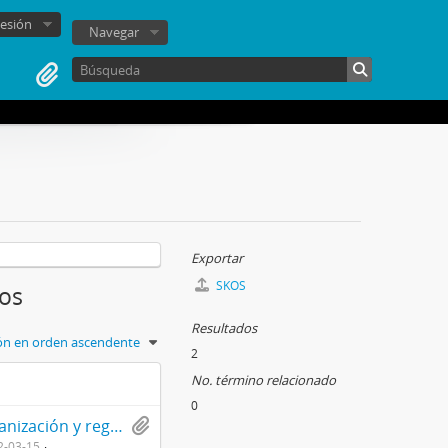
sesión
Navegar
Exportar
SKOS
tos
Resultados
ión en orden ascendente
2
No. término relacionado
0
Librillo informativo mecanografiado sobre la organización y reglamento del Departamento Nacional Sindical del Partido Socialista
2-03-15