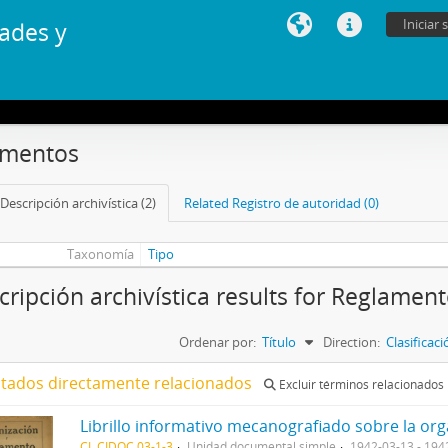
Iniciar 
ades y
amentos
Descripción archivística (2)
Related Registro de autoridad (0)
Taxonomía
Tipo
cripción archivística results for Reglamen
Ordenar por:
Título
Direction:
Clasificac
ltados directamente relacionados
Excluir términos relacionados
CL CIDOC 03-1-3
Unidad documental simple
1942-03-13 - 194