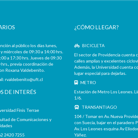
ARIOS
¿CÓMO LLEGAR?
ción al público los días lunes,
BICICLETA
y miércoles de 09:30 a 14:00 hrs.
El sector de Providencia cuenta 
:00 a 17:30 hrs. Jueves de 09:30
calles amplias y excelentes cicloví
 hrs., previa coordinación de
Además, la Universidad cuenta c
con Roxana Valdebenito.
lugar especial para dejarlas.
il:
rvaldebenito@uft.cl
METRO
OS DE INTERÉS
Estación de Metro Los Leones. L
1/6.
TRANSANTIAGO
versidad Finis Terrae
104 / Tomar en Av. Nueva Provid
ultad de Comunicaciones y
con Suecia, bajar en el paradero 
idades
Av. Los Leones esquina Av Eliodo
2 2420 7255
Yáñez.