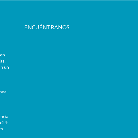
ENCUÉNTRANOS
con
as.
on un
ínea
encia
Pc24-
ro