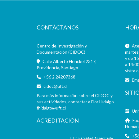
CONTÁCTANOS
HOR
Centro de Investigación y
Aten
Documentación (CIDOC)
martes 
y de 15
Calle Alberto Henckel 2317,
a 14:00
Providencia, Santiago
visita 
+56 2 24207368
Ema
cidoc@uft.cl
SITI
Para más información sobre el CIDOC y
sus actividades, contactar a Flor Hidalgo
fhidalgo@uft.cl
Uni
ACREDITACIÓN
Fac
Human
+56