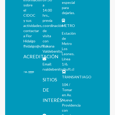
especial
sobre
a
para
el
14:00
dejarlas.
CIDOC
hrs.,
y sus
previa
actividades,
coordinación
METRO
contactar
de
Estación
a Flor
visita
de
Hidalgo
con
Metro
fhidalgo@uft.cl
Roxana
Los
Valdebenito.
Leones.
ACREDITACIÓN
Línea
Email:
1/6.
rvaldebenito@uft.cl
TRANSANTIAGO
SITIOS
104 /
DE
Tomar
en Av.
INTERÉS
Nueva
Providencia
con