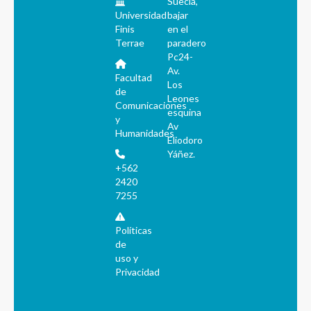
Suecia,
Universidad
bajar
Finis
en el
Terrae
paradero
Pc24-
Av.
Facultad
Los
de
Leones
Comunicaciones
esquina
y
Av
Humanidades
Eliodoro
Yáñez.
+562
2420
7255
Políticas
de
uso y
Privacidad