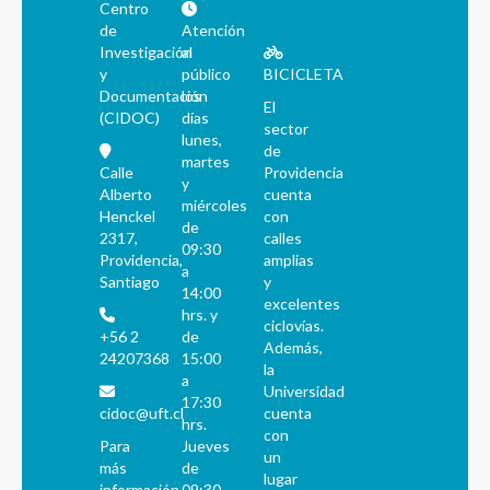
Centro
de
Atención
Investigación
al
y
público
BICICLETA
Documentación
los
El
(CIDOC)
días
sector
lunes,
de
martes
Calle
Providencia
y
Alberto
cuenta
miércoles
Henckel
con
de
2317,
calles
09:30
Providencia,
amplias
a
Santiago
y
14:00
excelentes
hrs. y
ciclovías.
+56 2
de
Además,
24207368
15:00
la
a
Universidad
17:30
cidoc@uft.cl
cuenta
hrs.
con
Para
Jueves
un
más
de
lugar
información
09:30