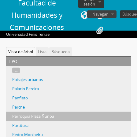
Facultad de
sesión
Humanidades y
Navegar
Comunicaciones
Universidad Finis Terrae
Vista de árbol
Lista
Búsqueda
tipo
...
Paisajes urbanos
Palacio Pereira
Panfleto
Parche
Parroquia Plaza Ñuñoa
Partitura
Pedro Mortheiru