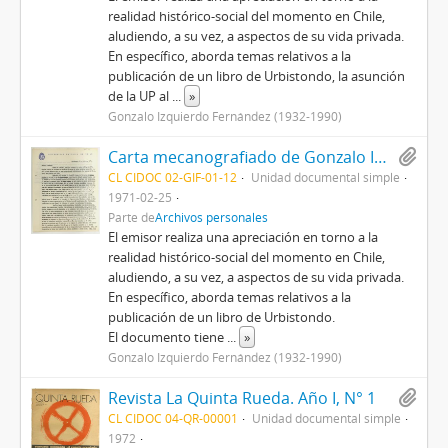
realidad histórico-social del momento en Chile,
aludiendo, a su vez, a aspectos de su vida privada.
En específico, aborda temas relativos a la
publicación de un libro de Urbistondo, la asunción
de la UP al
...
»
Gonzalo Izquierdo Fernández (1932-1990)
Carta mecanografiado de Gonzalo Izquierdo a Vicente Urbistondo con motivo de entregar un análisis de la situación social, histórica y política en Chile
CL CIDOC 02-GIF-01-12
Unidad documental simple
1971-02-25
Parte de
Archivos personales
El emisor realiza una apreciación en torno a la
realidad histórico-social del momento en Chile,
aludiendo, a su vez, a aspectos de su vida privada.
En específico, aborda temas relativos a la
publicación de un libro de Urbistondo.
El documento tiene
...
»
Gonzalo Izquierdo Fernández (1932-1990)
Revista La Quinta Rueda. Año I, N° 1
CL CIDOC 04-QR-00001
Unidad documental simple
1972