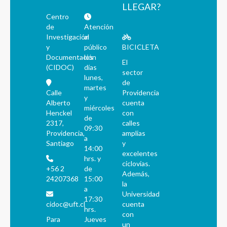
LLEGAR?
Centro
de
Atención
Investigación
al
y
público
BICICLETA
Documentación
los
El
(CIDOC)
días
sector
lunes,
de
martes
Calle
Providencia
y
Alberto
cuenta
miércoles
Henckel
con
de
2317,
calles
09:30
Providencia,
amplias
a
Santiago
y
14:00
excelentes
hrs. y
ciclovías.
+56 2
de
Además,
24207368
15:00
la
a
Universidad
17:30
cidoc@uft.cl
cuenta
hrs.
con
Para
Jueves
un