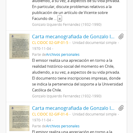
aludiendo, a su vez, a aspectos de su vida privada.
En particular, discute problemas relativos a la
publicación de un artículo de Vicente sobre
Facundo de
...
»
Gonzalo Izquierdo Fernández (1932-1990)
Carta mecanografiada de Gonzalo Izquierdo a Vicente Urbistondo con motivo de entregar un análisis de la situación social, histórica y política en Chile
CL CIDOC 02-GIF-01-5
Unidad documental simple
1970-11-04
Parte de
Archivos personales
El emisor realiza una apreciación en torno a la
realidad histórico-social del momento en Chile,
aludiendo, a su vez, a aspectos de su vida privada.
El documento tiene inscripciones impresas, donde
se indica la pertenencia del soporte a la Universidad
Católica de Chile.
Gonzalo Izquierdo Fernández (1932-1990)
Carta mecanografiada de Gonzalo Izquierdo a Vicente Urbistondo con motivo de entregar un análisis de la situación social, histórica y política en Chile
CL CIDOC 02-GIF-01-6
Unidad documental simple
1970-11-04
Parte de
Archivos personales
El emisor realiza una apreciación en torno a la