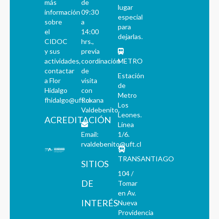
más
de
lugar
información
09:30
especial
sobre
a
para
el
14:00
dejarlas.
CIDOC
hrs.,
y sus
previa
actividades,
coordinación
METRO
contactar
de
Estación
a Flor
visita
de
Hidalgo
con
Metro
fhidalgo@uft.cl
Roxana
Los
Valdebenito.
Leones.
ACREDITACIÓN
Línea
Email:
1/6.
rvaldebenito@uft.cl
TRANSANTIAGO
SITIOS
104 /
DE
Tomar
en Av.
INTERÉS
Nueva
Providencia