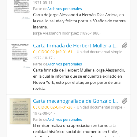
1971-05-11
Parte de
Archivos personales
Carta de Jorge Alessandri a Hernán Díaz Arrieta, en
la cual lo saluda y felicita por sus 50 años de carrera
literaria.
Jorge Alessandri Rodríguez (1896-1986)
Carta firmada de Herbert Muller a Jorge Alessandri
CL CIDOC 02-JAR-01-61
Unidad documental simple
1972-10-17
Parte de
Archivos personales
Carta firmada de Herbert Muller a Jorge Alessandri,
en la cual le informa que se encuentra exiliado en
Nueva York, esto por el ataque por parte de una
revista.
Carta mecanografiada de Gonzalo Izquierdo a Vicente Urbistondo con motivo de entregar un análisis de la situación social, histórica y política en Chile
CL CIDOC 02-GIF-01-28
Unidad documental simple
1972-08-04
Parte de
Archivos personales
El emisor realiza una apreciación en torno a la
realidad histórico-social del momento en Chile,