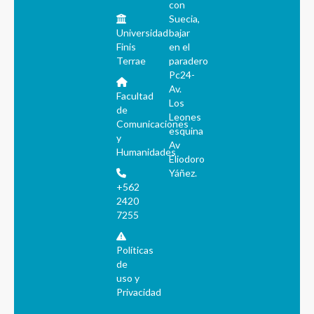
con
Suecia,
Universidad
bajar
Finis
en el
Terrae
paradero
Pc24-
Av.
Facultad
Los
de
Leones
Comunicaciones
esquina
y
Av
Humanidades
Eliodoro
Yáñez.
+562
2420
7255
Políticas
de
uso y
Privacidad