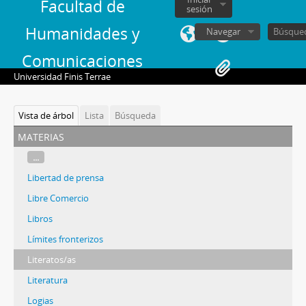
Facultad de
sesión
Humanidades y
Navegar
Comunicaciones
Universidad Finis Terrae
Vista de árbol
Lista
Búsqueda
materias
...
Libertad de prensa
Libre Comercio
Libros
Límites fronterizos
Literatos/as
Literatura
Logias