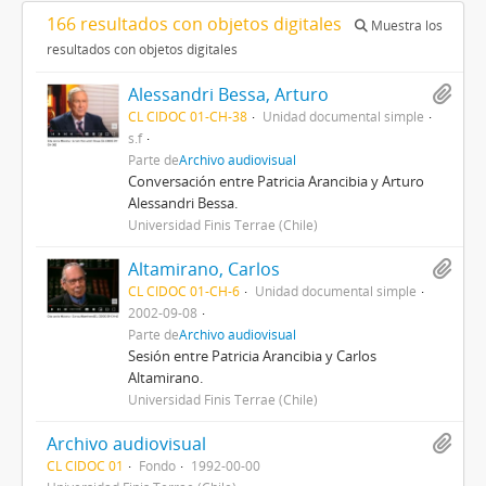
166 resultados con objetos digitales
Muestra los
resultados con objetos digitales
Alessandri Bessa, Arturo
CL CIDOC 01-CH-38
Unidad documental simple
s.f
Parte de
Archivo audiovisual
Conversación entre Patricia Arancibia y Arturo
Alessandri Bessa.
Universidad Finis Terrae (Chile)
Altamirano, Carlos
CL CIDOC 01-CH-6
Unidad documental simple
2002-09-08
Parte de
Archivo audiovisual
Sesión entre Patricia Arancibia y Carlos
Altamirano.
Universidad Finis Terrae (Chile)
Archivo audiovisual
CL CIDOC 01
Fondo
1992-00-00