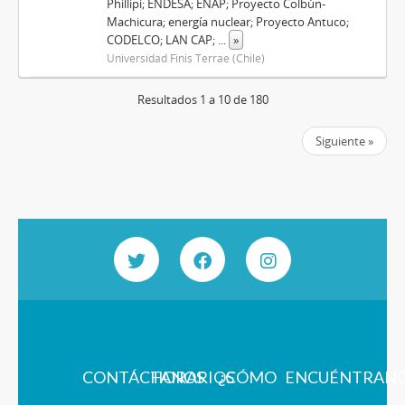
Phillipi; ENDESA; ENAP; Proyecto Colbún-
Machicura; energía nuclear; Proyecto Antuco;
CODELCO; LAN CAP;
...
»
Universidad Finis Terrae (Chile)
Resultados 1 a 10 de 180
Siguiente »
CONTÁCTANOS
HORARIOS
¿CÓMO
ENCUÉNTRAN