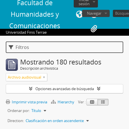
Facultad de
sesión
Humanidades y
Navegar
Comunicaciones
Universidad Finis Terrae
Filtros
Mostrando 180 resultados
Descripción archivística
Archivo audiovisual
Opciones avanzadas de búsqueda
Imprimir vista previa
Hierarchy
Ver :
Ordenar por:
Título
Direction:
Clasificación en orden ascendente