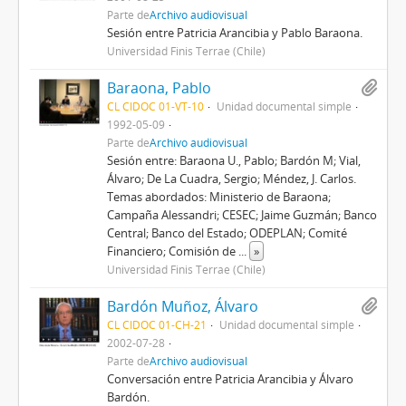
Parte de
Archivo audiovisual
Sesión entre Patricia Arancibia y Pablo Baraona.
Universidad Finis Terrae (Chile)
Baraona, Pablo
CL CIDOC 01-VT-10
Unidad documental simple
1992-05-09
Parte de
Archivo audiovisual
Sesión entre: Baraona U., Pablo; Bardón M; Vial,
Álvaro; De La Cuadra, Sergio; Méndez, J. Carlos.
Temas abordados: Ministerio de Baraona;
Campaña Alessandri; CESEC; Jaime Guzmán; Banco
Central; Banco del Estado; ODEPLAN; Comité
Financiero; Comisión de
...
»
Universidad Finis Terrae (Chile)
Bardón Muñoz, Álvaro
CL CIDOC 01-CH-21
Unidad documental simple
2002-07-28
Parte de
Archivo audiovisual
Conversación entre Patricia Arancibia y Álvaro
Bardón.