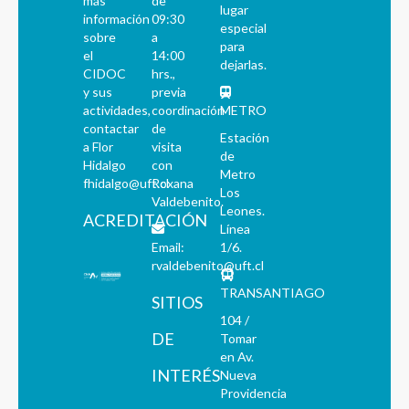
más
de
lugar
información
09:30
especial
sobre
a
para
el
14:00
dejarlas.
CIDOC
hrs.,
y sus
previa
actividades,
coordinación
METRO
contactar
de
Estación
a Flor
visita
de
Hidalgo
con
Metro
fhidalgo@uft.cl
Roxana
Los
Valdebenito.
Leones.
ACREDITACIÓN
Línea
Email:
1/6.
rvaldebenito@uft.cl
TRANSANTIAGO
SITIOS
104 /
DE
Tomar
en Av.
INTERÉS
Nueva
Providencia