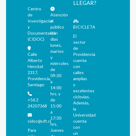
LLEGAR?
Centro
de
Atención
Investigación
al
y
público
BICICLETA
Documentación
los
El
(CIDOC)
días
sector
lunes,
de
martes
Calle
Providencia
y
Alberto
cuenta
miércoles
Henckel
con
de
2317,
calles
09:30
Providencia,
amplias
a
Santiago
y
14:00
excelentes
hrs. y
ciclovías.
+56 2
de
Además,
24207368
15:00
la
a
Universidad
17:30
cidoc@uft.cl
cuenta
hrs.
con
Para
Jueves
un