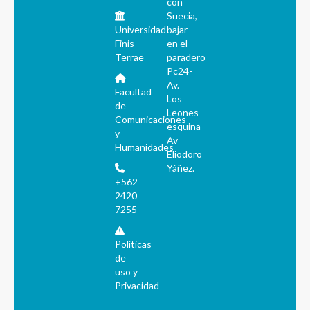
con
Suecia,
Universidad
bajar
Finis
en el
Terrae
paradero
Pc24-
Av.
Facultad
Los
de
Leones
Comunicaciones
esquina
y
Av
Humanidades
Eliodoro
Yáñez.
+562
2420
7255
Políticas
de
uso y
Privacidad