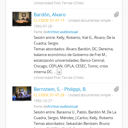
Universidad Finis Terrae (Chile)
Bardón, Alvaro
CL CIDOC 01-VT-17
Unidad documental simple
1992-07-28
Parte de
Archivo audiovisual
Sesión entre: Kelly, Roberto; Vial G., Álvaro; De la
Cuadra; Sergio.
Temas abordados: Álvaro Bardón; DC; Derecha;
balance económico de Gobierno de Frei M.;
estatización universidades; Banco Central;
Chicago; CEPLAN; OPLA; CESEC; Tomic; crisis
interna DC;
...
»
Universidad Finis Terrae (Chile)
Bernstein, S. - Philippi, B.
CL CIDOC 01-VT-29
Unidad documental simple
1992-10-27
Parte de
Archivo audiovisual
Sesión entre: Baraona U., Pablo; Bardón M; De La
Cuadra, Sergio; Méndez, J.Carlos; Kelly, Roberto.
Temas abordados: Sebastián Berstein; Bruno