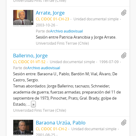
Universidad Finis Terrae (Chile)
Arrate, Jorge
CL CIDOC 01-CH-23
Unidad documental simple
2003-10-26
Parte de
Archivo audiovisual
Sesión entre Patricia Arancibia y Jorge Arrate.
Universidad Finis Terrae (Chile)
Ballerino, Jorge
CL CIDOC 01-VT-52
Unidad documental simple
1996-07-09
Parte de
Archivo audiovisual
Sesión entre: Baraona U., Pablo; Bardón M; Vial, Álvaro; De
Castro, Sergio.
Temas abordados: Jorge Ballerino; tacnazo; Schneider;
academia de guerra; fuerzas armadas; preparación del 11 de
septiembre de 1973; Pinochet; Prats; Gral. Brady; golpe de
Estado;
...
»
Universidad Finis Terrae (Chile)
Baraona Urzúa, Pablo
CL CIDOC 01-CH-2
Unidad documental simple
2001-08-25