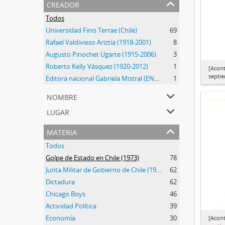
creador
Todos
Universidad Finis Terrae (Chile)
69
Rafael Valdivieso Ariztía (1918-2001)
8
Augusto Pinochet Ugarte (1915-2006)
3
Roberto Kelly Vásquez (1920-2012)
1
[Acont
septi
Editora nacional Gabriela Mistral (ENGM) (1973-1976)
1
nombre
lugar
materia
Todos
Golpe de Estado en Chile (1973)
78
Junta Militar de Gobierno de Chile (1973-1990)
62
Dictadura
62
Chicago Boys
46
Actividad Política
39
Economía
30
[Acont