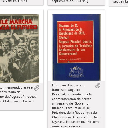
embre de 1973 N°4]
septiembre de 1973 N°2]
septiembr
Libro con discurso en
 conmemorativo ante el
francés de Augusto
 aniversario del
Pinochet, con motivo de la
rno de Augusot Pinochet,
conmemoración del tercer
do Chile marcha hacia el
aniversario del Gobierno,
titulado Discours de M. le
Président de la République du
Chilí, Général Augusto Pinochet
Ugarte, à l'occasion du Troisième
Anniversaire de son