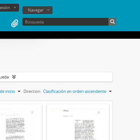
sesión
Navegar
queda
de inicio
Direction:
Clasificación en orden ascendente