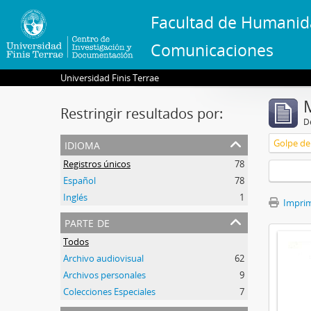
Facultad de Humanid
Comunicaciones
Universidad Finis Terrae
Restringir resultados por:
De
idioma
Golpe de 
Registros únicos
78
Español
78
Inglés
1
Imprimi
parte de
Todos
Archivo audiovisual
62
Archivos personales
9
Colecciones Especiales
7