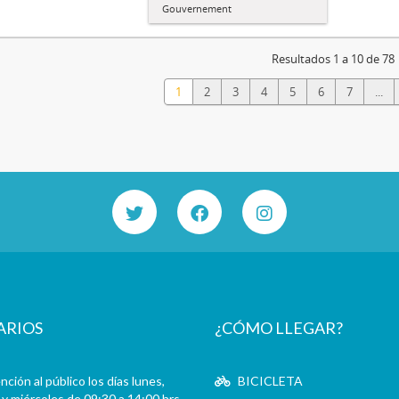
Gouvernement
Resultados 1 a 10 de 78
1
2
3
4
5
6
7
...
ARIOS
¿CÓMO LLEGAR?
ción al público los días lunes,
BICICLETA
y miércoles de 09:30 a 14:00 hrs.