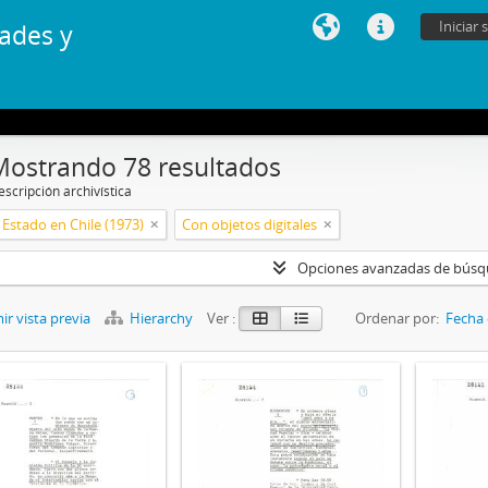
Iniciar 
ades y
Mostrando 78 resultados
scripción archivística
Estado en Chile (1973)
Con objetos digitales
Opciones avanzadas de bús
r vista previa
Hierarchy
Ver :
Ordenar por:
Fecha 