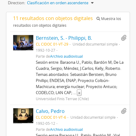
Direction:
Clasificación en orden ascendente
11 resultados con objetos digitales
Muestra los
resultados con objetos digitales
Bernstein, S. - Philippi, B.
CL CIDOC 01-VT-29
Unidad documental simple
1992-10-27
Parte de
Archivo audiovisual
Sesión entre: Baraona U., Pablo; Bardón M; De La
Cuadra, Sergio; Méndez, J.Carlos; Kelly, Roberto.
Temas abordados: Sebastián Berstein; Bruno
Phillipi; ENDESA; ENAP; Proyecto Colbún-
Machicura; energía nuclear; Proyecto Antuco;
CODELCO; LAN CAP;
...
»
Universidad Finis Terrae (Chile)
Calvo, Pedro
CL CIDOC 01-VT-6
Unidad documental simple
1992-05-12
Parte de
Archivo audiovisual
Sesión entre Baraona U., Pablo; Bardón M.; Vial,