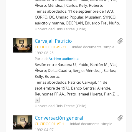
Álvaro; Méndez, J. Carlos; Kelly, Roberto.
Temas abordados: 11 de septiembre de 1973;
CORFO; DC; Unidad Popular; Musalem; SYNCO;
ejército y marina; ODEPLAN; Eduardo Frei; Nuño.
Universidad Finis Terrae (Chile)
Carvajal, Patricio
CL CIDOC 01-VT-21
Unidad documental simple
1992-08-25
Parte de
Archivo audiovisual
Sesión entre Baraona U., Pablo; Bardón M.; Vial,
Álvaro; De La Cuadra, Sergio; Méndez, J. Carlos;
Kelly, Roberto.
Temas abordados: Patricio Carvajal; 11 de
septiembre de 1973; Banco Central; Allende;
Reuniones FF.AA.; Prats; Ismael Huerta; Plan Z;
...
»
Universidad Finis Terrae (Chile)
Conversación general
CL CIDOC 01-VT-1
Unidad documental simple
1992-04-07