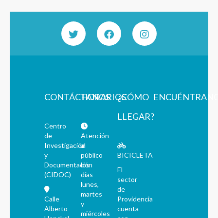
CONTÁCTANOS
HORARIOS
¿CÓMO
ENCUÉNTRAN
LLEGAR?
Centro
de
Atención
Investigación
al
y
público
BICICLETA
Documentación
los
El
(CIDOC)
días
sector
lunes,
de
martes
Calle
Providencia
y
Alberto
cuenta
miércoles