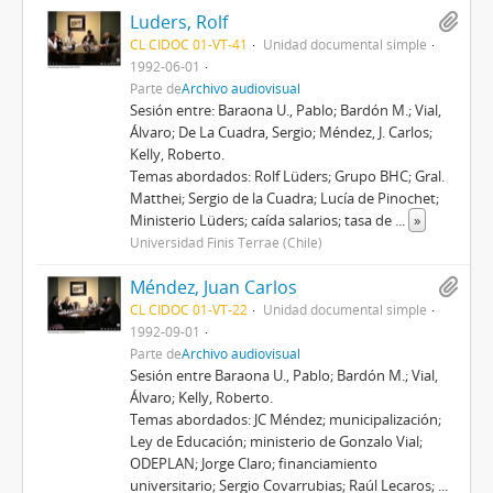
Luders, Rolf
CL CIDOC 01-VT-41
Unidad documental simple
1992-06-01
Parte de
Archivo audiovisual
Sesión entre: Baraona U., Pablo; Bardón M.; Vial,
Álvaro; De La Cuadra, Sergio; Méndez, J. Carlos;
Kelly, Roberto.
Temas abordados: Rolf Lüders; Grupo BHC; Gral.
Matthei; Sergio de la Cuadra; Lucía de Pinochet;
Ministerio Lüders; caída salarios; tasa de
...
»
Universidad Finis Terrae (Chile)
Méndez, Juan Carlos
CL CIDOC 01-VT-22
Unidad documental simple
1992-09-01
Parte de
Archivo audiovisual
Sesión entre Baraona U., Pablo; Bardón M.; Vial,
Álvaro; Kelly, Roberto.
Temas abordados: JC Méndez; municipalización;
Ley de Educación; ministerio de Gonzalo Vial;
ODEPLAN; Jorge Claro; financiamiento
universitario; Sergio Covarrubias; Raúl Lecaros;
...