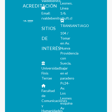
Valdebenito.
Leones.
ACREDITACIÓN
Línea
Email:
1/6.
rvaldebenito@uft.cl
TRANSANTIAGO
SITIOS
104 /
DE
Tomar
en Av.
INTERÉS
Nueva
Providencia
con
Suecia,
Universidad
bajar
Finis
en el
Terrae
paradero
Pc24-
Av.
Facultad
Los
de
Leones
Comunicaciones
esquina
y
Av
Humanidades