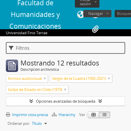
Facultad de
sesión
Humanidades y
Navegar
Comunicaciones
Universidad Finis Terrae
Filtros
Mostrando 12 resultados
Descripción archivística
Archivo audiovisual
Sergio de la Cuadra (1942-2021)
Golpe de Estado en Chile (1973)
Opciones avanzadas de búsqueda
Imprimir vista previa
Hierarchy
Ver :
Ordenar por:
Título