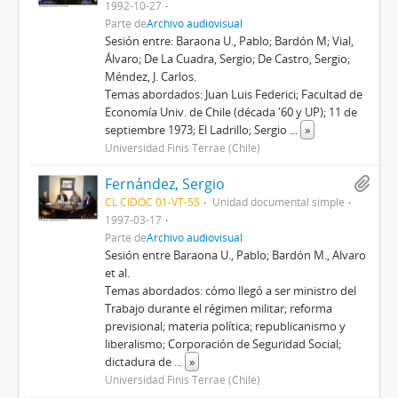
1992-10-27
Parte de
Archivo audiovisual
Sesión entre: Baraona U., Pablo; Bardón M; Vial,
Álvaro; De La Cuadra, Sergio; De Castro, Sergio;
Méndez, J. Carlos.
Temas abordados: Juan Luis Federici; Facultad de
Economía Univ. de Chile (década '60 y UP); 11 de
septiembre 1973; El Ladrillo; Sergio
...
»
Universidad Finis Terrae (Chile)
Fernández, Sergio
CL CIDOC 01-VT-55
Unidad documental simple
1997-03-17
Parte de
Archivo audiovisual
Sesión entre Baraona U., Pablo; Bardón M., Alvaro
et al.
Temas abordados: cómo llegó a ser ministro del
Trabajo durante el régimen militar; reforma
previsional; materia política; republicanismo y
liberalismo; Corporación de Seguridad Social;
dictadura de
...
»
Universidad Finis Terrae (Chile)