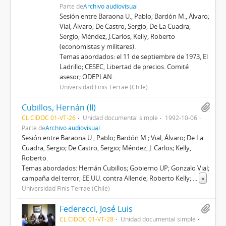
Parte de
Archivo audiovisual
Sesión entre Baraona U., Pablo; Bardón M., Álvaro;
Vial, Álvaro; De Castro, Sergio; De La Cuadra,
Sergio; Méndez, J.Carlos; Kelly, Roberto
(economistas y militares).
Temas abordados: el 11 de septiembre de 1973, El
Ladrillo; CESEC, Libertad de precios. Comité
asesor; ODEPLAN.
Universidad Finis Terrae (Chile)
Cubillos, Hernán (II)
CL CIDOC 01-VT-26
Unidad documental simple
1992-10-06
Parte de
Archivo audiovisual
Sesión entre Baraona U., Pablo; Bardón M.; Vial, Álvaro; De La
Cuadra, Sergio; De Castro, Sergio; Méndez, J. Carlos; Kelly,
Roberto.
Temas abordados: Hernán Cubillos; Gobierno UP; Gonzalo Vial;
campaña del terror; EE.UU. contra Allende; Roberto Kelly;
...
»
Universidad Finis Terrae (Chile)
Federecci, José Luis
CL CIDOC 01-VT-28
Unidad documental simple