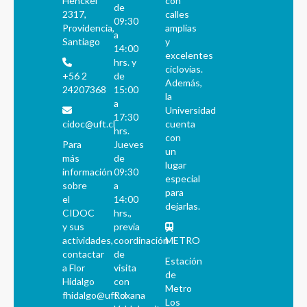
Henckel
con
de
2317,
calles
09:30
Providencia,
amplias
a
Santiago
y
14:00
excelentes
hrs. y
ciclovías.
+56 2
de
Además,
24207368
15:00
la
a
Universidad
17:30
cidoc@uft.cl
cuenta
hrs.
con
Para
Jueves
un
más
de
lugar
información
09:30
especial
sobre
a
para
el
14:00
dejarlas.
CIDOC
hrs.,
y sus
previa
actividades,
coordinación
METRO
contactar
de
Estación
a Flor
visita
de
Hidalgo
con
Metro
fhidalgo@uft.cl
Roxana
Los