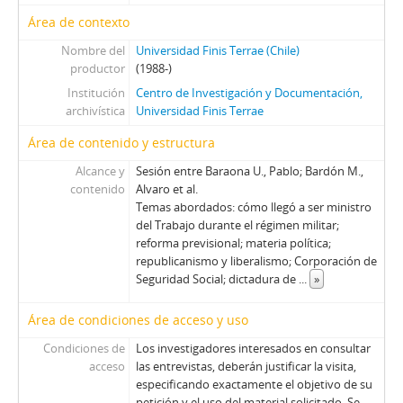
89 - Thayer, William
Área de contexto
90 - Martínez Busch, Jorge
91 - Krauss, Enrique
Nombre del
Universidad Finis Terrae (Chile)
productor
(1988-)
92 - Frei B., Arturo
Institución
Centro de Investigación y Documentación,
93 - Viera Gallo, José Antonio
archivística
Universidad Finis Terrae
94 - Boeninger, Edgardo
95 - Viera Gallo, Josè Antonio
Área de contenido y estructura
96 - Boeninger, Edgardo
Alcance y
Sesión entre Baraona U., Pablo; Bardón M.,
97 - Bitar, Sergio
contenido
Alvaro et al.
98 - Chonchol, Jacques
Temas abordados: cómo llegó a ser ministro
99 - Molina Silva, Sergio
del Trabajo durante el régimen militar;
reforma previsional; materia política;
100 - Ossa Pretot, Sergio
republicanismo y liberalismo; Corporación de
101 - Mena, Odlanier
Seguridad Social; dictadura de
...
»
102 - Silva Cimma, Enrique
103 - Mena, Odlanier
Área de condiciones de acceso y uso
104 - Ossa Pretot, Sergio
Condiciones de
Los investigadores interesados en consultar
105 - Mena, Odlanier
acceso
las entrevistas, deberán justificar la visita,
106 - Videla, Ernesto
especificando exactamente el objetivo de su
107 - Mena, Odlanier
petición y el uso del material solicitado. Se