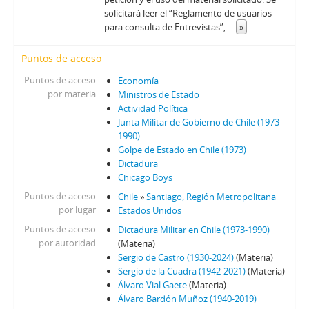
108 - Juan Guzmán Tapia (I)
solicitará leer el “Reglamento de usuarios
para consulta de Entrevistas”,
...
»
109 - Juan Guzmán Tapia (II)
110 - Juan Guzmán Tapia (III)
Puntos de acceso
111 - Juan Guzmán Tapia (IV)
CH - Cita con la Historia
Puntos de acceso
Economía
JW - Entrevistas realizadas por James R. Whelan
por materia
Ministros de Estado
Actividad Política
Junta Militar de Gobierno de Chile (1973-
1990)
Golpe de Estado en Chile (1973)
Dictadura
Chicago Boys
Puntos de acceso
Chile
»
Santiago, Región Metropolitana
por lugar
Estados Unidos
Puntos de acceso
Dictadura Militar en Chile (1973-1990)
por autoridad
(Materia)
Sergio de Castro (1930-2024)
(Materia)
Sergio de la Cuadra (1942-2021)
(Materia)
Álvaro Vial Gaete
(Materia)
Álvaro Bardón Muñoz (1940-2019)