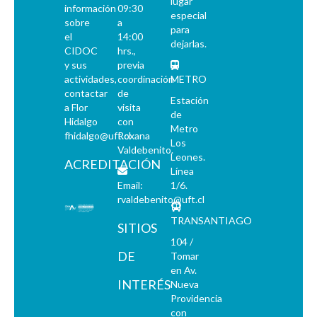
lugar
información
09:30
especial
sobre
a
para
el
14:00
dejarlas.
CIDOC
hrs.,
y sus
previa
actividades,
coordinación
METRO
contactar
de
Estación
a Flor
visita
de
Hidalgo
con
Metro
fhidalgo@uft.cl
Roxana
Los
Valdebenito.
Leones.
ACREDITACIÓN
Línea
Email:
1/6.
rvaldebenito@uft.cl
TRANSANTIAGO
SITIOS
104 /
DE
Tomar
en Av.
INTERÉS
Nueva
Providencia
con