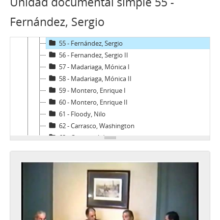
Unidad documental simple 55 -
52 - Ballerino, Jorge
Fernández, Sergio
53 - Jorge Ballerino II
54 - Romero, Juan
55 - Fernández, Sergio
56 - Fernandez, Sergio II
57 - Madariaga, Mónica I
58 - Madariaga, Mónica II
59 - Montero, Enrique I
60 - Montero, Enrique II
61 - Floody, Nilo
62 - Carrasco, Washington
63 - Canessa, Julio
64 - Canessa, Julio
65 - Carmona, Juan de Dios
66 - Pinochet, Augusto
67 - Pinochet, Augusto
68 - Matthei, Fernando
69 - Matthei, Fernando