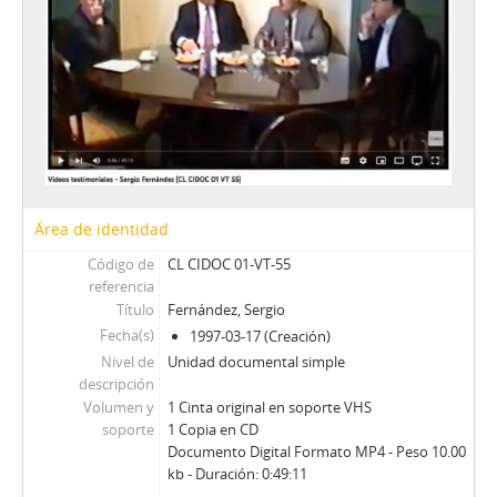
70 - Stange, Rodolfo
71 - Jarpa, Sergio Onofre
72 - Buckovsky, Vladimir
73 - Jarpa, Sergio Onofre
74 - Jarpa, Sergio Onofre
75 - Jarpa, Sergio Onofre
76 - Jarpa, Sergio Onofre
77 - Fresno, Juan Francisco
78 - Fresno, Juan Francisco
Área de identidad
79 - Martínez Busch, Jorge
Código de
CL CIDOC 01-VT-55
80 - Martínez Busch, Jorge
referencia
81 - Thayer, William
Título
Fernández, Sergio
82 - Moreno, Fernando
Fecha(s)
1997-03-17 (Creación)
83 - Martínez Busch, Jorge
Nivel de
Unidad documental simple
84 - Silva Solar, Julio
descripción
85 - Martínez Busch, Jorge
Volumen y
1 Cinta original en soporte VHS
86 - Fresno, Juan Francisco; Zabala, José.
soporte
1 Copia en CD
Documento Digital Formato MP4 - Peso 10.00
87 - Fresno, Juan Francisco
kb - Duración: 0:49:11
88 - Silva Solar, Julio