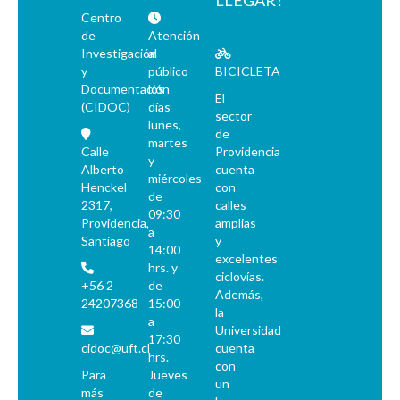
LLEGAR?
Centro
de
Atención
Investigación
al
y
público
BICICLETA
Documentación
los
El
(CIDOC)
días
sector
lunes,
de
martes
Calle
Providencia
y
Alberto
cuenta
miércoles
Henckel
con
de
2317,
calles
09:30
Providencia,
amplias
a
Santiago
y
14:00
excelentes
hrs. y
ciclovías.
+56 2
de
Además,
24207368
15:00
la
a
Universidad
17:30
cidoc@uft.cl
cuenta
hrs.
con
Para
Jueves
un
más
de