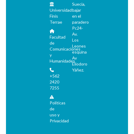
Suecia,
Universidad
bajar
Finis
en el
Terrae
paradero
Pc24-
Av.
Facultad
Los
de
Leones
Comunicaciones
esquina
y
Av
Humanidades
Eliodoro
Yáñez.
+562
2420
7255
Políticas
de
uso y
Privacidad