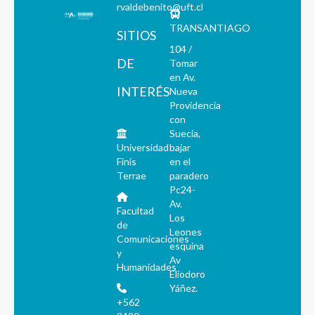
rvaldebenito@uft.cl
TRANSANTIAGO
SITIOS
104 /
DE
Tomar
en Av.
INTERÉS
Nueva
Providencia
con
Suecia,
Universidad
bajar
Finis
en el
Terrae
paradero
Pc24-
Av.
Facultad
Los
de
Leones
Comunicaciones
esquina
y
Av
Humanidades
Eliodoro
Yáñez.
+562