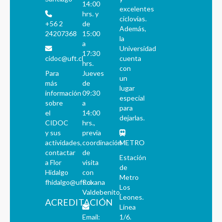
14:00
excelentes
hrs. y
ciclovías.
+56 2
de
Además,
24207368
15:00
la
a
Universidad
17:30
cidoc@uft.cl
cuenta
hrs.
con
Para
Jueves
un
más
de
lugar
información
09:30
especial
sobre
a
para
el
14:00
dejarlas.
CIDOC
hrs.,
y sus
previa
actividades,
coordinación
METRO
contactar
de
Estación
a Flor
visita
de
Hidalgo
con
Metro
fhidalgo@uft.cl
Roxana
Los
Valdebenito.
Leones.
ACREDITACIÓN
Línea
Email:
1/6.