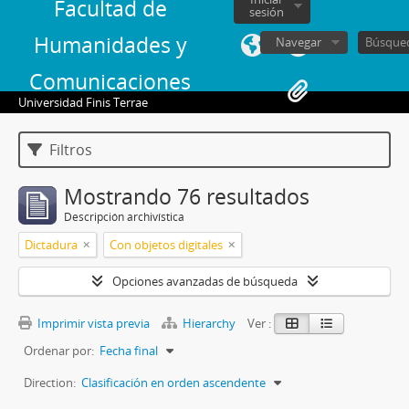
Facultad de
sesión
Humanidades y
Navegar
Comunicaciones
Universidad Finis Terrae
Filtros
Mostrando 76 resultados
Descripción archivística
Dictadura
Con objetos digitales
Opciones avanzadas de búsqueda
Imprimir vista previa
Hierarchy
Ver :
Ordenar por:
Fecha final
Direction:
Clasificación en orden ascendente