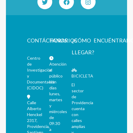
CONTÁCTANOS
HORARIOS
¿CÓMO
ENCUÉNTRAN
LLEGAR?
Centro
de
Atención
Investigación
al
y
público
BICICLETA
Documentación
los
El
(CIDOC)
días
sector
lunes,
de
martes
Calle
Providencia
y
Alberto
cuenta
miércoles
Henckel
con
de
2317,
calles
09:30
Providencia,
amplias
a
Santiago
y