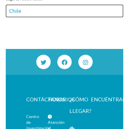
Chile
CONTÁCTANOS
HORARIOS
¿CÓMO
ENCUÉNTRAN
LLEGAR?
Centro
de
Atención
Investigación
al