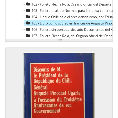
102 - Folleto Flecha Roja, Órgano oficial del Departamento de capacitación doctrinaria, de la Secretaria general del PDC, núm., 3, enero 1972
103 - Folleto titulado Normas para la nueva constitución emitidas por S. E. El Presidente de la República
104 - Librillo Chile bajo el presidencialismo, por Eduardo Guevara
105 - Libro con discurso en francés de Augusto Pinochet, con motivo de la conmemoración del tercer aniversario del Gobierno, titulado Discours de M. le Président de la République du Chilí, Général Augusto Pinochet Ugarte, à l'occasion du Troisième Anniversaire de son Gouvernement
106 - Folleto sin portada, titulado Documentos del XIII congreso del Partido Comunista de Chile 1965 (10 al 17 de octubre de 1965), edición La unidad socialista-comunista cimiento del movimiento popular, núm., 2
107 - Folleto Flecha Roja, del Órgano oficial del Departamento de capacitación doctrinaria, de la Secretaría general del PDC, núm., 1, julio-agosto 1971