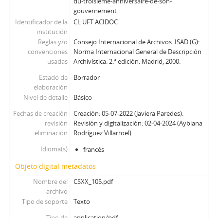
du-troisieme-anniversaire-de-son-
gouvernement
Identificador de la
CL UFT ACIDOC
institución
Reglas y/o
Consejo Internacional de Archivos. ISAD (G):
convenciones
Norma Internacional General de Descripción
usadas
Archivística. 2.ª edición. Madrid, 2000.
Estado de
Borrador
elaboración
Nivel de detalle
Básico
Fechas de creación
Creación: 05-07-2022 (Javiera Paredes).
revisión
Revisión y digitalización: 02-04-2024 (Aybiana
eliminación
Rodríguez Villarroel)
Idioma(s)
francés
Objeto digital metadatos
Nombre del
CSXX_105.pdf
archivo
Tipo de soporte
Texto
Tipo de
application/pdf