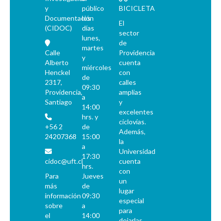
y
público
BICICLETA
Documentación
los
El
(CIDOC)
días
sector
lunes,
de
martes
Calle
Providencia
y
Alberto
cuenta
miércoles
Henckel
con
de
2317,
calles
09:30
Providencia,
amplias
a
Santiago
y
14:00
excelentes
hrs. y
ciclovías.
+56 2
de
Además,
24207368
15:00
la
a
Universidad
17:30
cidoc@uft.cl
cuenta
hrs.
con
Para
Jueves
un
más
de
lugar
información
09:30
especial
sobre
a
para
el
14:00
dejarlas.