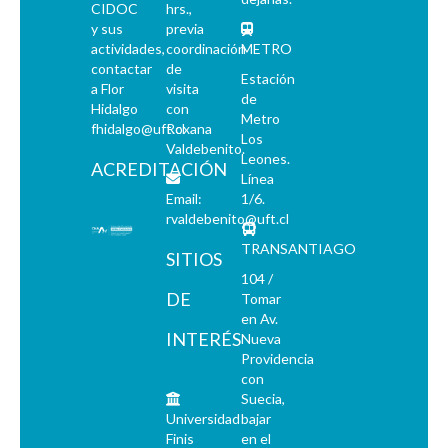
CIDOC
hrs.,
y sus
previa
actividades,
coordinación
METRO
contactar
de
Estación
a Flor
visita
de
Hidalgo
con
Metro
fhidalgo@uft.cl
Roxana
Los
Valdebenito.
Leones.
ACREDITACIÓN
Línea
Email:
1/6.
rvaldebenito@uft.cl
TRANSANTIAGO
SITIOS
104 /
DE
Tomar
en Av.
INTERÉS
Nueva
Providencia
con
Suecia,
Universidad
bajar
Finis
en el