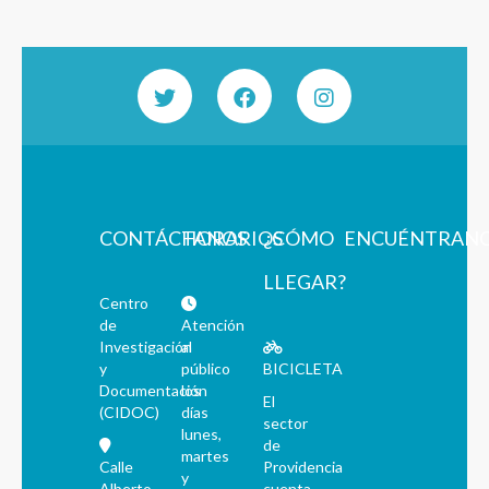
CONTÁCTANOS
HORARIOS
¿CÓMO
ENCUÉNTRAN
LLEGAR?
Centro
de
Atención
Investigación
al
y
público
BICICLETA
Documentación
los
El
(CIDOC)
días
sector
lunes,
de
martes
Calle
Providencia
y
Alberto
cuenta