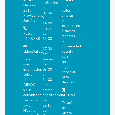
miércoles
Henckel
con
de
2317,
calles
09:30
Providencia,
amplias
a
Santiago
y
14:00
excelentes
hrs. y
ciclovías.
+56 2
de
Además,
24207368
15:00
la
a
Universidad
17:30
cidoc@uft.cl
cuenta
hrs.
con
Para
Jueves
un
más
de
lugar
información
09:30
especial
sobre
a
para
el
14:00
dejarlas.
CIDOC
hrs.,
y sus
previa
actividades,
coordinación
METRO
contactar
de
Estación
a Flor
visita
de
Hidalgo
con
Metro