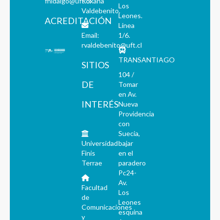
fhidalgo@uft.cl
Roxana
Los
Valdebenito.
Leones.
ACREDITACIÓN
Línea
Email:
1/6.
rvaldebenito@uft.cl
TRANSANTIAGO
SITIOS
104 /
DE
Tomar
en Av.
INTERÉS
Nueva
Providencia
con
Suecia,
Universidad
bajar
Finis
en el
Terrae
paradero
Pc24-
Av.
Facultad
Los
de
Leones
Comunicaciones
esquina
y