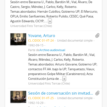
Sesión entre Baraona U., Pablo; Bardón M.; Vial, Álvaro; De
Castro, Sergio; Méndez, J. Carlos; Kelly, Roberto.
Temas abordados: Hernán Cubillos; Gobierno UP; El Mercurio;
OPLA; Emilio Sanfuentes; Roberto Pulido; CESEC; Qué Pasa;
Agustín Edwards; CICYP;
...
»
Universidad Finis Terrae (Chile)
Yovane, Arturo
CL CIDOC 01-VT-24
Unidad documental simple
1992-09-15
Parte de
Archivo audiovisual
Sesión entre Baraona U., Pablo; Bardón M.; Vial,
Álvaro; Méndez, J. Carlos; Kelly, Roberto.
Temas abordados: Arturo Giovane; Gobierno UP;
contactos FF.AA. bajo la UP; Tanquetazo; Viaux;
preparativos Golpe Militar (Carabineros); Acta
Constitución Junta de
...
»
Universidad Finis Terrae (Chile)
Sesión de conversación sin invitado (II)
CL CIDOC 01-VT-25
Unidad documental simple
1992-10-29