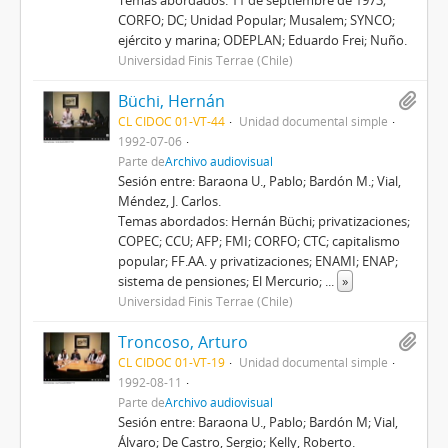
Temas abordados: 11 de septiembre de 1973;
CORFO; DC; Unidad Popular; Musalem; SYNCO;
ejército y marina; ODEPLAN; Eduardo Frei; Nuño.
Universidad Finis Terrae (Chile)
Büchi, Hernán
CL CIDOC 01-VT-44
Unidad documental simple
1992-07-06
Parte de
Archivo audiovisual
Sesión entre: Baraona U., Pablo; Bardón M.; Vial,
Méndez, J. Carlos.
Temas abordados: Hernán Büchi; privatizaciones;
COPEC; CCU; AFP; FMI; CORFO; CTC; capitalismo
popular; FF.AA. y privatizaciones; ENAMI; ENAP;
sistema de pensiones; El Mercurio;
...
»
Universidad Finis Terrae (Chile)
Troncoso, Arturo
CL CIDOC 01-VT-19
Unidad documental simple
1992-08-11
Parte de
Archivo audiovisual
Sesión entre: Baraona U., Pablo; Bardón M; Vial,
Álvaro; De Castro, Sergio; Kelly, Roberto.