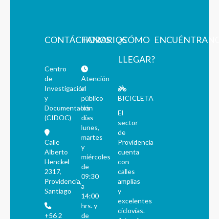
CONTÁCTANOS
HORARIOS
¿CÓMO
ENCUÉNTRAN
LLEGAR?
Centro
de
Atención
Investigación
al
y
público
BICICLETA
Documentación
los
El
(CIDOC)
días
sector
lunes,
de
martes
Calle
Providencia
y
Alberto
cuenta
miércoles
Henckel
con
de
2317,
calles
09:30
Providencia,
amplias
a
Santiago
y
14:00
excelentes
hrs. y
ciclovías.
+56 2
de