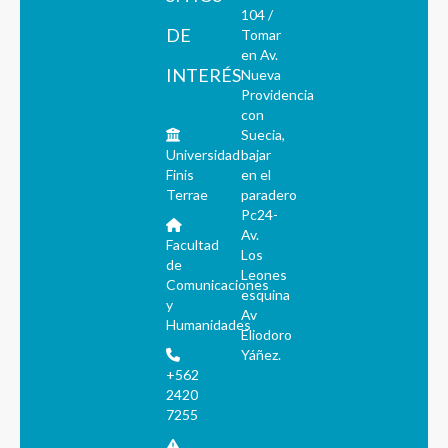
104 /
DE
Tomar
en Av.
INTERÉS
Nueva
Providencia
con
Suecia,
Universidad
bajar
Finis
en el
Terrae
paradero
Pc24-
Av.
Facultad
Los
de
Leones
Comunicaciones
esquina
y
Av
Humanidades
Eliodoro
Yáñez.
+562
2420
7255