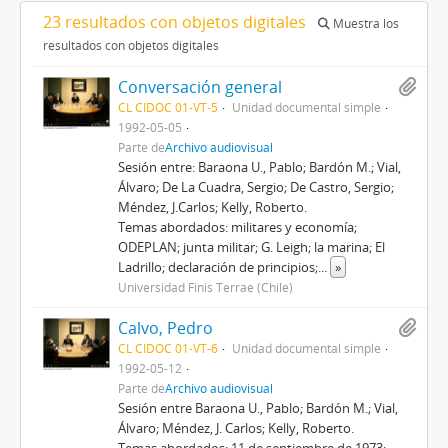
23 resultados con objetos digitales
Muestra los
resultados con objetos digitales
Conversación general
CL CIDOC 01-VT-5
Unidad documental simple
1992-05-05
Parte de
Archivo audiovisual
Sesión entre: Baraona U., Pablo; Bardón M.; Vial,
Álvaro; De La Cuadra, Sergio; De Castro, Sergio;
Méndez, J.Carlos; Kelly, Roberto.
Temas abordados: militares y economía;
ODEPLAN; junta militar; G. Leigh; la marina; El
Ladrillo; declaración de principios;
...
»
Universidad Finis Terrae (Chile)
Calvo, Pedro
CL CIDOC 01-VT-6
Unidad documental simple
1992-05-12
Parte de
Archivo audiovisual
Sesión entre Baraona U., Pablo; Bardón M.; Vial,
Álvaro; Méndez, J. Carlos; Kelly, Roberto.