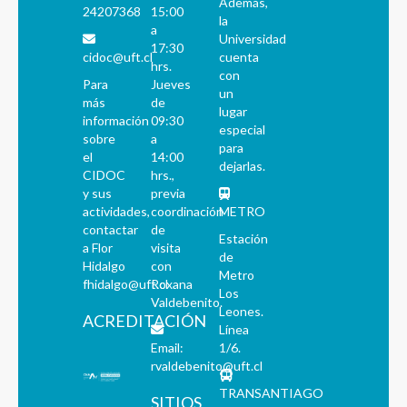
Además,
24207368
15:00
la
a
Universidad
17:30
cidoc@uft.cl
cuenta
hrs.
con
Para
Jueves
un
más
de
lugar
información
09:30
especial
sobre
a
para
el
14:00
dejarlas.
CIDOC
hrs.,
y sus
previa
actividades,
coordinación
METRO
contactar
de
Estación
a Flor
visita
de
Hidalgo
con
Metro
fhidalgo@uft.cl
Roxana
Los
Valdebenito.
Leones.
ACREDITACIÓN
Línea
Email:
1/6.
rvaldebenito@uft.cl
TRANSANTIAGO
SITIOS