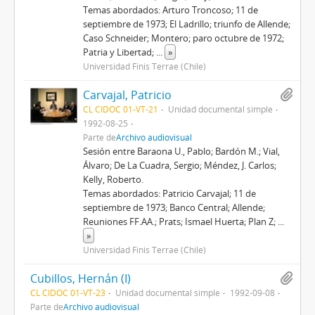
Temas abordados: Arturo Troncoso; 11 de
septiembre de 1973; El Ladrillo; triunfo de Allende;
Caso Schneider; Montero; paro octubre de 1972;
Patria y Libertad;
...
»
Universidad Finis Terrae (Chile)
Carvajal, Patricio
CL CIDOC 01-VT-21
Unidad documental simple
1992-08-25
Parte de
Archivo audiovisual
Sesión entre Baraona U., Pablo; Bardón M.; Vial,
Álvaro; De La Cuadra, Sergio; Méndez, J. Carlos;
Kelly, Roberto.
Temas abordados: Patricio Carvajal; 11 de
septiembre de 1973; Banco Central; Allende;
Reuniones FF.AA.; Prats; Ismael Huerta; Plan Z;
...
»
Universidad Finis Terrae (Chile)
Cubillos, Hernán (I)
CL CIDOC 01-VT-23
Unidad documental simple
1992-09-08
Parte de
Archivo audiovisual