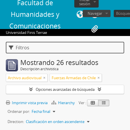
Facultad de
sesión
Humanidades y
Navegar
Comunicaciones
Universidad Finis Terrae
Filtros
Mostrando 26 resultados
Descripción archivística
Archivo audiovisual
Fuerzas Armadas de Chile
Opciones avanzadas de búsqueda
Imprimir vista previa
Hierarchy
Ver :
Ordenar por:
Fecha final
Direction:
Clasificación en orden ascendente