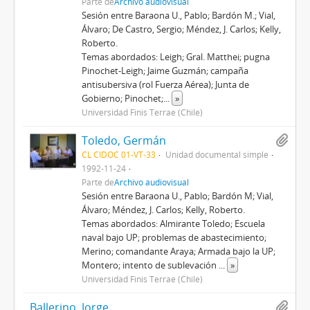
Parte de
Archivo audiovisual
Sesión entre Baraona U., Pablo; Bardón M.; Vial,
Álvaro; De Castro, Sergio; Méndez, J. Carlos; Kelly,
Roberto.
Temas abordados: Leigh; Gral. Matthei; pugna
Pinochet-Leigh; Jaime Guzmán; campaña
antisubersiva (rol Fuerza Aérea); Junta de
Gobierno; Pinochet;
...
»
Universidad Finis Terrae (Chile)
Toledo, Germán
CL CIDOC 01-VT-33
Unidad documental simple
1992-11-24
Parte de
Archivo audiovisual
Sesión entre Baraona U., Pablo; Bardón M; Vial,
Álvaro; Méndez, J. Carlos; Kelly, Roberto.
Temas abordados: Almirante Toledo; Escuela
naval bajo UP; problemas de abastecimiento;
Merino; comandante Araya; Armada bajo la UP;
Montero; intento de sublevación
...
»
Universidad Finis Terrae (Chile)
Ballerino, Jorge