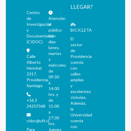
LLEGAR?
Centro
de
Atención
Investigación
al
y
público
BICICLETA
Documentación
los
El
(CIDOC)
días
sector
lunes,
de
martes
Calle
Providencia
y
Alberto
cuenta
miércoles
Henckel
con
de
2317,
calles
09:30
Providencia,
amplias
a
Santiago
y
14:00
excelentes
hrs. y
ciclovías.
+56 2
de
Además,
24207368
15:00
la
a
Universidad
17:30
cidoc@uft.cl
cuenta
hrs.
con
Para
Jueves