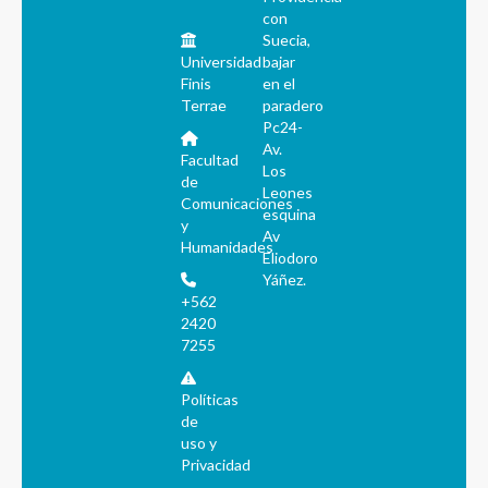
con
Suecia,
Universidad
bajar
Finis
en el
Terrae
paradero
Pc24-
Av.
Facultad
Los
de
Leones
Comunicaciones
esquina
y
Av
Humanidades
Eliodoro
Yáñez.
+562
2420
7255
Políticas
de
uso y
Privacidad