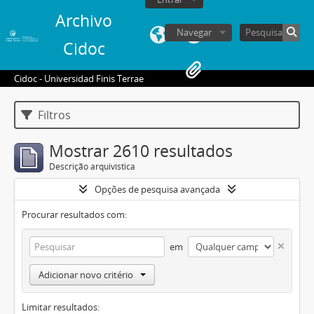
Archivo
Navegar
Cidoc
Cidoc - Universidad Finis Terrae
Filtros
Mostrar 2610 resultados
Descrição arquivística
Opções de pesquisa avançada
Procurar resultados com:
em
Adicionar novo critério
Limitar resultados: