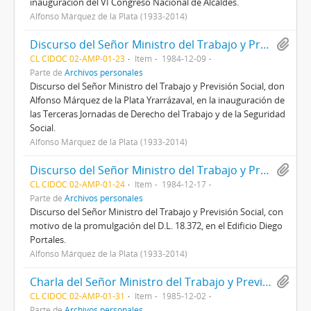
inauguración del VI Congreso Nacional de Alcaldes.
Alfonso Márquez de la Plata (1933-2014)
Discurso del Señor Ministro del Trabajo y Previsión Social, don Alfonso Márquez de la Plata Yrarrázaval, en la inauguración de las Terceras Jornadas de Derecho del Trabajo y de la Seguridad Social.
CL CIDOC 02-AMP-01-23
Item
1984-12-09
Parte de
Archivos personales
Discurso del Señor Ministro del Trabajo y Previsión Social, don
Alfonso Márquez de la Plata Yrarrázaval, en la inauguración de
las Terceras Jornadas de Derecho del Trabajo y de la Seguridad
Social.
Alfonso Márquez de la Plata (1933-2014)
Discurso del Señor Ministro del Trabajo y Previsión Social, con motivo de la promulgación del D.L. 18.372, en el Edificio Diego Portales.
CL CIDOC 02-AMP-01-24
Item
1984-12-17
Parte de
Archivos personales
Discurso del Señor Ministro del Trabajo y Previsión Social, con
motivo de la promulgación del D.L. 18.372, en el Edificio Diego
Portales.
Alfonso Márquez de la Plata (1933-2014)
Charla del Señor Ministro del Trabajo y Previsión Social, don Alfonso Márquez de la Plata Yrarrázaval, en la Universidad Diego Portales.
CL CIDOC 02-AMP-01-31
Item
1985-12-02
Parte de
Archivos personales