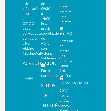
un
más
de
lugar
información
09:30
especial
sobre
a
para
el
14:00
dejarlas.
CIDOC
hrs.,
y sus
previa
actividades,
coordinación
METRO
contactar
de
Estación
a Flor
visita
de
Hidalgo
con
Metro
fhidalgo@uft.cl
Roxana
Los
Valdebenito.
Leones.
ACREDITACIÓN
Línea
Email:
1/6.
rvaldebenito@uft.cl
TRANSANTIAGO
SITIOS
104 /
DE
Tomar
en Av.
INTERÉS
Nueva
Providencia