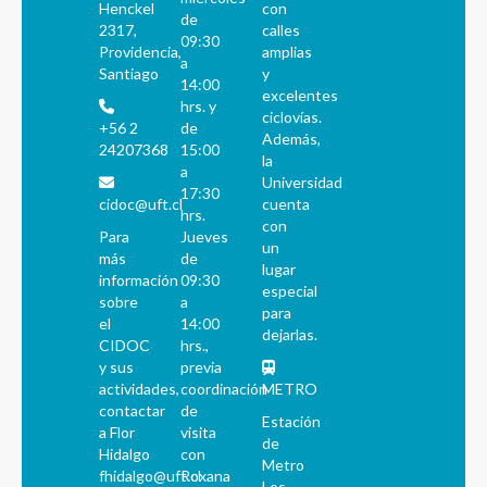
Henckel
con
de
2317,
calles
09:30
Providencia,
amplias
a
Santiago
y
14:00
excelentes
hrs. y
ciclovías.
+56 2
de
Además,
24207368
15:00
la
a
Universidad
17:30
cidoc@uft.cl
cuenta
hrs.
con
Para
Jueves
un
más
de
lugar
información
09:30
especial
sobre
a
para
el
14:00
dejarlas.
CIDOC
hrs.,
y sus
previa
actividades,
coordinación
METRO
contactar
de
Estación
a Flor
visita
de
Hidalgo
con
Metro
fhidalgo@uft.cl
Roxana
Los