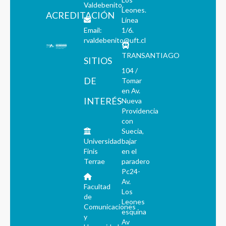
Valdebenito.
Leones.
ACREDITACIÓN
Línea
Email:
1/6.
rvaldebenito@uft.cl
TRANSANTIAGO
SITIOS
104 /
DE
Tomar
en Av.
INTERÉS
Nueva
Providencia
con
Suecia,
Universidad
bajar
Finis
en el
Terrae
paradero
Pc24-
Av.
Facultad
Los
de
Leones
Comunicaciones
esquina
y
Av