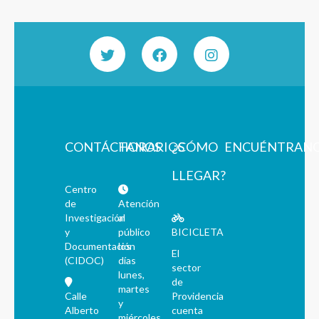
CONTÁCTANOS
HORARIOS
¿CÓMO
ENCUÉNTRAN
LLEGAR?
Centro
de
Atención
Investigación
al
y
público
BICICLETA
Documentación
los
El
(CIDOC)
días
sector
lunes,
de
martes
Calle
Providencia
y
Alberto
cuenta
miércoles