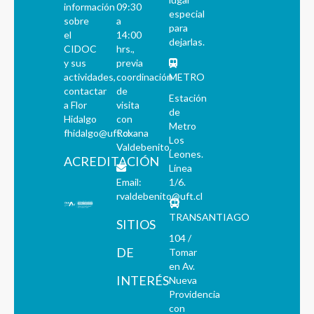
información
09:30
especial
sobre
a
para
el
14:00
dejarlas.
CIDOC
hrs.,
y sus
previa
actividades,
coordinación
METRO
contactar
de
Estación
a Flor
visita
de
Hidalgo
con
Metro
fhidalgo@uft.cl
Roxana
Los
Valdebenito.
Leones.
ACREDITACIÓN
Línea
Email:
1/6.
rvaldebenito@uft.cl
TRANSANTIAGO
SITIOS
104 /
DE
Tomar
en Av.
INTERÉS
Nueva
Providencia
con