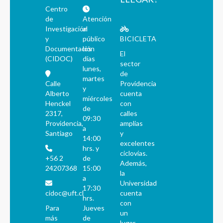
Centro
de
Atención
Investigación
al
y
público
BICICLETA
Documentación
los
El
(CIDOC)
días
sector
lunes,
de
martes
Calle
Providencia
y
Alberto
cuenta
miércoles
Henckel
con
de
2317,
calles
09:30
Providencia,
amplias
a
Santiago
y
14:00
excelentes
hrs. y
ciclovías.
+56 2
de
Además,
24207368
15:00
la
a
Universidad
17:30
cidoc@uft.cl
cuenta
hrs.
con
Para
Jueves
un
más
de
lugar