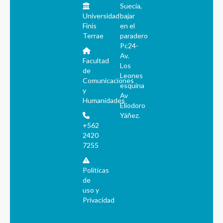
Suecia,
Universidad
bajar
Finis
en el
Terrae
paradero
Pc24-
Av.
Facultad
Los
de
Leones
Comunicaciones
esquina
y
Av
Humanidades
Eliodoro
Yáñez.
+562
2420
7255
Políticas
de
uso y
Privacidad