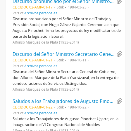
Discurso pronunciado por el Señor Ministro del Trabajo y Previsión Social, don Hugo Gálvez Gajardo.
CL CIDOC 02-AMP-01-17
Stuk
1984-03-23
Part of
Archivos personales
Discurso pronunciado por el Señor Ministro del Trabajo y
Previsión Social, don Hugo Gálvez Gajardo. Ceremonia en que
Augusto Pinochet firma los proyectos de ley modificatorios de
parte de la legislación laboral.
Alfonso Márquez de la Plata (1933-2014)
Discurso del Señor Ministro Secretario General de Gobierno, don Alfonso Márquez de la Plata Yrarrázaval, en la entrega de condecoraciones de Servicios Distinguidos.
CL CIDOC 02-AMP-01-21
Stuk
1984-10-11
Part of
Archivos personales
Discurso del Señor Ministro Secretario General de Gobierno,
don Alfonso Márquez de la Plata Yrarrázaval, en la entrega de
condecoraciones de Servicios Distinguidos.
Alfonso Márquez de la Plata (1933-2014)
Saludos a los Trabajadores de Augusto Pinochet Ugarte, en la inauguración del VI Congreso Nacional de Alcaldes.
CL CIDOC 02-AMP-01-22
Stuk
1984-10-22
Part of
Archivos personales
Saludos a los Trabajadores de Augusto Pinochet Ugarte, en la
inauguración del VI Congreso Nacional de Alcaldes.
Alfonso Márquez de la Plata (1933-2014)