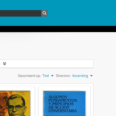
s
Gesorteerd op:
Titel
Direction:
Ascending