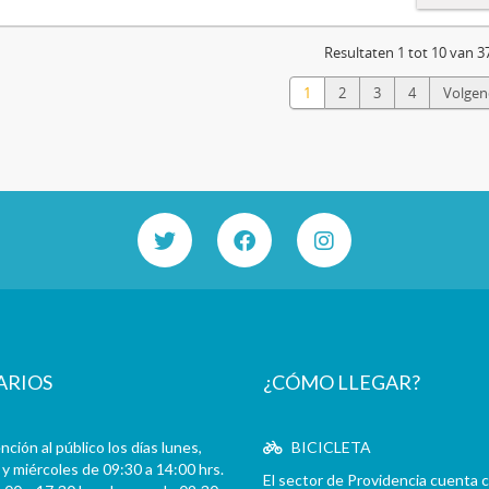
Resultaten 1 tot 10 van 3
1
2
3
4
Volgen
ARIOS
¿CÓMO LLEGAR?
ción al público los días lunes,
BICICLETA
y miércoles de 09:30 a 14:00 hrs.
El sector de Providencia cuenta 