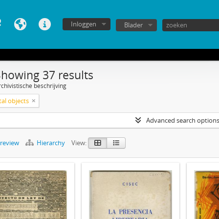
Inloggen
Blader
Showing 37 results
chivistische beschrijving
tal objects
Advanced search option
preview
Hierarchy
View: