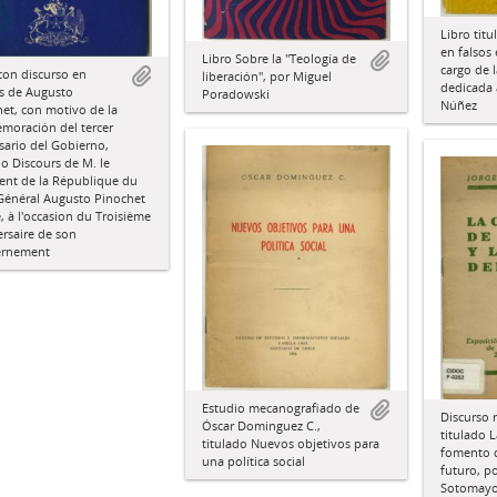
Libro tit
en falsos
Libro Sobre la "Teología de
cargo de 
con discurso en
liberación", por Miguel
dedicada 
s de Augusto
Poradowski
Núñez
et, con motivo de la
moración del tercer
sario del Gobierno,
do Discours de M. le
ent de la République du
 Général Augusto Pinochet
, à l'occasion du Troisième
rsaire de son
rnement
Estudio mecanografiado de
Discurso 
Óscar Dominguez C.,
titulado 
titulado Nuevos objetivos para
fomento d
una política social
futuro, p
Sotomayo