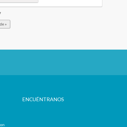
7
de »
ENCUÉNTRANOS
con