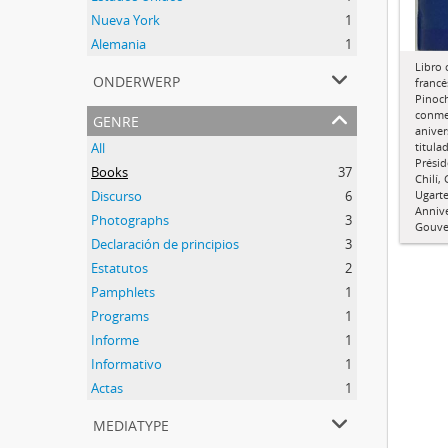
Nueva York
1
Alemania
1
Libro 
onderwerp
francé
Pinoch
genre
conme
aniver
All
titula
Présid
Books
37
Chilí,
Discurso
6
Ugarte
Annive
Photographs
3
Gouve
Declaración de principios
3
Estatutos
2
Pamphlets
1
Programs
1
Informe
1
Informativo
1
Actas
1
mediatype