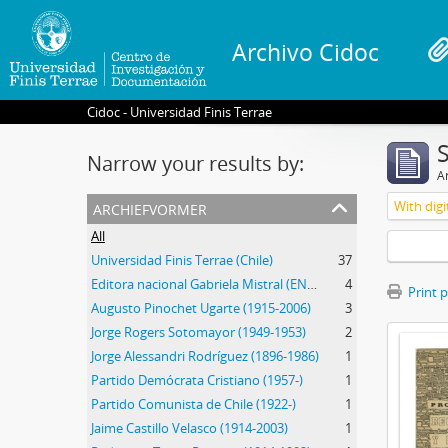
Archivo Cidoc
Cidoc - Universidad Finis Terrae
Narrow your results by:
Ar
archiefvormer
With digi
All
Universidad Finis Terrae (Chile)
37
Editora nacional Gabriela Mistral (ENGM) (1973-1976)
4
Print 
Augusto Pinochet Ugarte (1915-2006)
3
Jorge Rogers Sotomayor (1949-1953)
2
Jorge Alessandri Rodríguez (1896-1986)
1
Partido Demócrata Cristiano (1957-)
1
Partido Comunista de Chile (1922-)
1
Jaime Castillo Velasco (1914-2003)
1