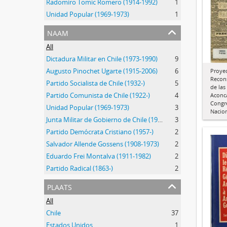
Radomiro Tomic Romero (1914-1992)
1
Unidad Popular (1969-1973)
1
naam
All
Dictadura Militar en Chile (1973-1990)
9
Augusto Pinochet Ugarte (1915-2006)
6
Proyec
Recons
Partido Socialista de Chile (1932-)
5
de las
Partido Comunista de Chile (1922-)
4
Aconc
Congre
Unidad Popular (1969-1973)
3
Nacio
Junta Militar de Gobierno de Chile (1973-1990)
3
Partido Demócrata Cristiano (1957-)
2
Salvador Allende Gossens (1908-1973)
2
Eduardo Frei Montalva (1911-1982)
2
Partido Radical (1863-)
2
plaats
All
Chile
37
Estados Unidos
1