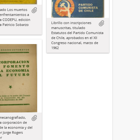
ulado Los muertos
 enfrentamientos a
la CODEPU, edición
Librillo con inscripciones
a Patricio Sobarzo
manuscritas, titulado
Estatutos del Partido Comunista
de Chile, aprobados en el XII
Congreso nacional, marzo de
1962
mecanografiado,
La corporación de
e la economía y del
or Jorge Rogers
r