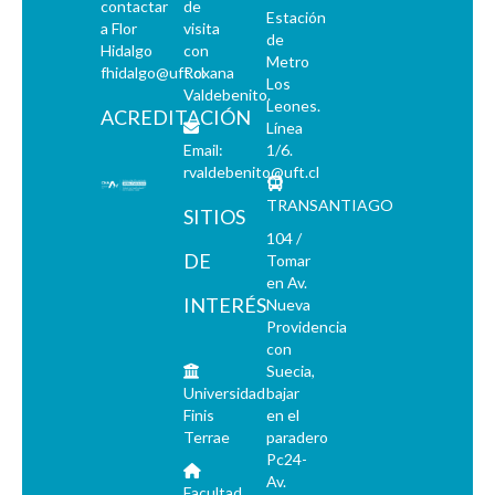
contactar
de
Estación
a Flor
visita
de
Hidalgo
con
Metro
fhidalgo@uft.cl
Roxana
Los
Valdebenito.
Leones.
ACREDITACIÓN
Línea
Email:
1/6.
rvaldebenito@uft.cl
TRANSANTIAGO
SITIOS
104 /
DE
Tomar
en Av.
INTERÉS
Nueva
Providencia
con
Suecia,
Universidad
bajar
Finis
en el
Terrae
paradero
Pc24-
Av.
Facultad