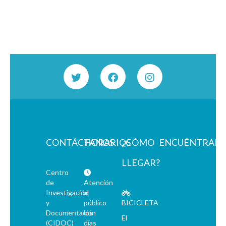
CONTÁCTANOS
HORARIOS
¿CÓMO
ENCUÉNTRAN
LLEGAR?
Centro
de
Atención
Investigación
al
y
público
BICICLETA
Documentación
los
El
(CIDOC)
días