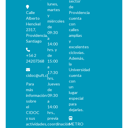
sector
lunes,
de
martes
Calle
Providencia
y
Alberto
cuenta
miércoles
Henckel
con
de
2317,
calles
09:30
Providencia,
amplias
a
Santiago
y
14:00
excelentes
hrs. y
ciclovías.
+56 2
de
Además,
24207368
15:00
la
a
Universidad
17:30
cidoc@uft.cl
cuenta
hrs.
con
Para
Jueves
un
más
de
lugar
información
09:30
especial
sobre
a
para
el
14:00
dejarlas.
CIDOC
hrs.,
y sus
previa
actividades,
coordinación
METRO