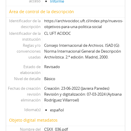
acceso
Informe
101 - Folleto mecanografiado con inscripciones manuscritas en inglés, titulado Nueva moral para el trabajo del Chile nuevo de una intervención del doctor Allende ante los jefes de los Servicios Públicos
102 - Folleto Flecha Roja, Órgano oficial del Departamento de capacitación doctrinaria, de la Secretaria general del PDC, núm., 3, enero 1972
Área de control de la descripción
103 - Folleto titulado Normas para la nueva constitución emitidas por S. E. El Presidente de la República
Identificador de la
https://archivocidoc.uft.cl/index.php/nuevos-
104 - Librillo Chile bajo el presidencialismo, por Eduardo Guevara
descripción
objetivos-para-una-politica-social
105 - Libro con discurso en francés de Augusto Pinochet, con motivo de la conmemoración del tercer aniversario del Gobierno, titulado Discours de M. le Président de la République du Chilí, Général Augusto Pinochet Ugarte, à l'occasion du Troisième Anniversaire de son Gouvernement
Identificador de la
CL UFT ACIDOC
106 - Folleto sin portada, titulado Documentos del XIII congreso del Partido Comunista de Chile 1965 (10 al 17 de octubre de 1965), edición La unidad socialista-comunista cimiento del movimiento popular, núm., 2
institución
107 - Folleto Flecha Roja, del Órgano oficial del Departamento de capacitación doctrinaria, de la Secretaría general del PDC, núm., 1, julio-agosto 1971
Reglas y/o
Consejo Internacional de Archivos. ISAD (G):
convenciones
Norma Internacional General de Descripción
usadas
Archivística. 2.ª edición. Madrid, 2000.
Estado de
Revisado
elaboración
Nivel de detalle
Básico
Fechas de creación
Creación: 23-06-2022 (Javiera Paredes)
revisión
Revisión y digitalización: 07-03-2024 (Aybiana
eliminación
Rodríguez Villarroel)
Idioma(s)
español
Objeto digital metadatos
Nombre del
CSXX_036.pdf