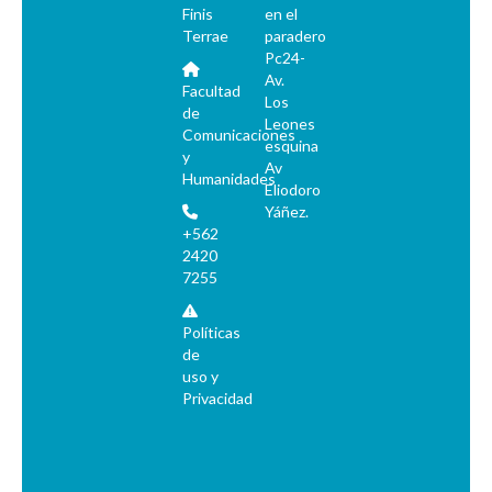
Finis
en el
Terrae
paradero
Pc24-
Av.
Facultad
Los
de
Leones
Comunicaciones
esquina
y
Av
Humanidades
Eliodoro
Yáñez.
+562
2420
7255
Políticas
de
uso y
Privacidad