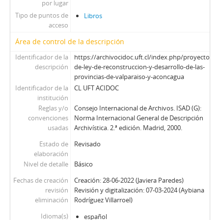
por lugar
Tipo de puntos de
Libros
acceso
Área de control de la descripción
Identificador de la
https://archivocidoc.uft.cl/index.php/proyecto-
descripción
de-ley-de-reconstruccion-y-desarrollo-de-las-
provincias-de-valparaiso-y-aconcagua
Identificador de la
CL UFT ACIDOC
institución
Reglas y/o
Consejo Internacional de Archivos. ISAD (G):
convenciones
Norma Internacional General de Descripción
usadas
Archivística. 2.ª edición. Madrid, 2000.
Estado de
Revisado
elaboración
Nivel de detalle
Básico
Fechas de creación
Creación: 28-06-2022 (Javiera Paredes)
revisión
Revisión y digitalización: 07-03-2024 (Aybiana
eliminación
Rodríguez Villarroel)
Idioma(s)
español