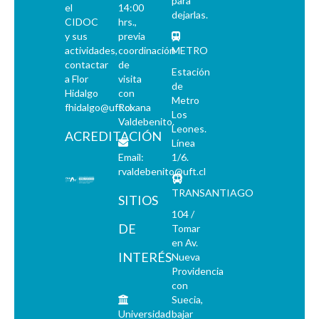
para
el
14:00
dejarlas.
CIDOC
hrs.,
y sus
previa
actividades,
coordinación
METRO
contactar
de
Estación
a Flor
visita
de
Hidalgo
con
Metro
fhidalgo@uft.cl
Roxana
Los
Valdebenito.
Leones.
ACREDITACIÓN
Línea
Email:
1/6.
rvaldebenito@uft.cl
TRANSANTIAGO
SITIOS
104 /
DE
Tomar
en Av.
INTERÉS
Nueva
Providencia
con
Suecia,
Universidad
bajar