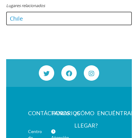
Lugares relacionados
Chile
CONTÁCTANOS
HORARIOS
¿CÓMO
ENCUÉNTRAN
LLEGAR?
Centro
de
Atención