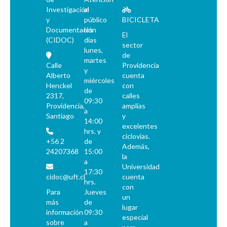
Investigación
al
y
público
BICICLETA
Documentación
los
El
(CIDOC)
días
sector
lunes,
de
martes
Calle
Providencia
y
Alberto
cuenta
miércoles
Henckel
con
de
2317,
calles
09:30
Providencia,
amplias
a
Santiago
y
14:00
excelentes
hrs. y
ciclovías.
+56 2
de
Además,
24207368
15:00
la
a
Universidad
17:30
cidoc@uft.cl
cuenta
hrs.
con
Para
Jueves
un
más
de
lugar
información
09:30
especial
sobre
a