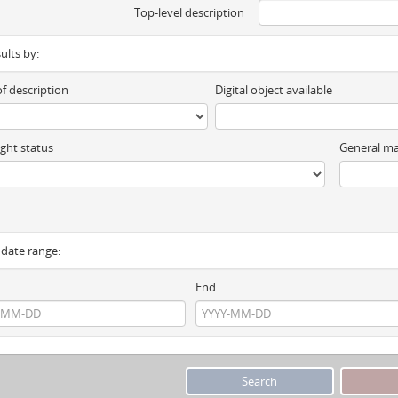
Top-level description
sults by:
of description
Digital object available
ght status
General ma
y date range:
End