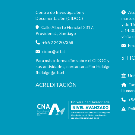
Centro de Investigación y
Aten
Documentación (CIDOC)
martes 
y de 15
Calle Alberto Henckel 2317,
a 14:00
Providencia, Santiago
visita 
+56 2 24207368
Ema
cidoc@uft.cl
SITI
Para más información sobre el CIDOC y
sus actividades, contactar a Flor Hidalgo
fhidalgo@uft.cl
Uni
ACREDITACIÓN
Fac
Human
+56
Pol