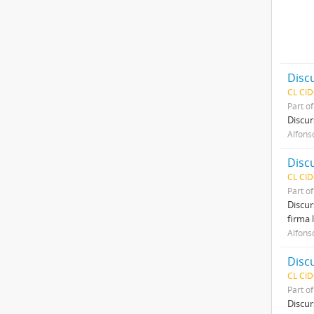
CL CI
Part o
Discur
Alfons
Disc
CL CI
Part o
Discur
firma 
Alfons
CL CI
Part o
Discur