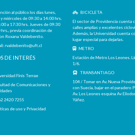
ción al público los días lunes,
BICICLETA
y miércoles de 09:30 a 14:00 hrs.
El sector de Providencia cuenta 
:00 a 17:30 hrs. Jueves de 09:30
calles amplias y excelentes cicloví
 hrs., previa coordinación de
Además, la Universidad cuenta c
con Roxana Valdebenito.
lugar especial para dejarlas.
il:
rvaldebenito@uft.cl
METRO
OS DE INTERÉS
Estación de Metro Los Leones. L
1/6.
TRANSANTIAGO
versidad Finis Terrae
104 / Tomar en Av. Nueva Provid
ultad de Comunicaciones y
con Suecia, bajar en el paradero 
idades
Av. Los Leones esquina Av Eliodo
2 2420 7255
Yáñez.
íticas de uso y Privacidad