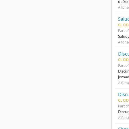
de Ser
Alfons
CL CI
Part o
Saludo
Alfons
CL CI
Part o
Discur
Jornad
Alfons
CL CI
Part o
Discur
Alfons