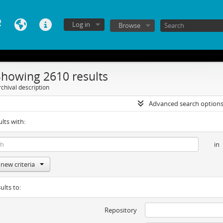
Log in
Browse
Showing 2610 results
chival description
Advanced search option
ults with:
in
new criteria
ults to:
Repository