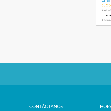
CL CI
Part o
Charla
Alfons
CONTÁCTANOS
HOR