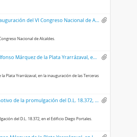
Saludos a los Trabajadores de Augusto Pinochet Ugarte, en la inauguración del VI Congreso Nacional de Alcaldes.
Congreso Nacional de Alcaldes.
Discurso del Señor Ministro del Trabajo y Previsión Social, don Alfonso Márquez de la Plata Yrarrázaval, en la inauguración de las Terceras Jornadas de Derecho del Trabajo y de la Seguridad Social.
la Plata Yrarrázaval, en la inauguración de las Terceras
Discurso del Señor Ministro del Trabajo y Previsión Social, con motivo de la promulgación del D.L. 18.372, en el Edificio Diego Portales.
ación del D.L. 18.372, en el Edificio Diego Portales.