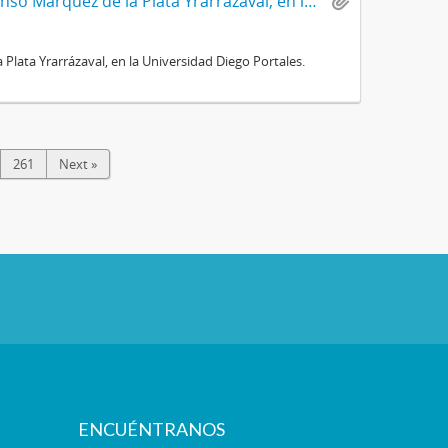
Charla del Señor Ministro del Trabajo y Previsión Social, don Alfonso Márquez de la Plata Yrarrázaval, en la Universidad Diego Portales.
 Plata Yrarrázaval, en la Universidad Diego Portales.
261
Next »
ENCUÉNTRANOS