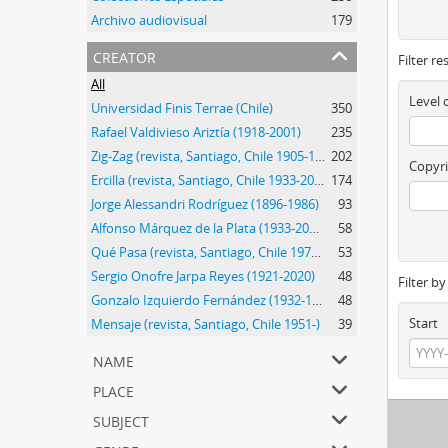
Archivo audiovisual
179
creator
Filter re
All
Level 
Universidad Finis Terrae (Chile)
350
Rafael Valdivieso Ariztía (1918-2001)
235
Zig-Zag (revista, Santiago, Chile 1905-1964)
202
Copyri
Ercilla (revista, Santiago, Chile 1933-2015)
174
Jorge Alessandri Rodríguez (1896-1986)
93
Alfonso Márquez de la Plata (1933-2014)
58
Qué Pasa (revista, Santiago, Chile 1971-2018)
53
Sergio Onofre Jarpa Reyes (1921-2020)
48
Filter b
Gonzalo Izquierdo Fernández (1932-1990)
48
Start
Mensaje (revista, Santiago, Chile 1951-)
39
name
place
subject