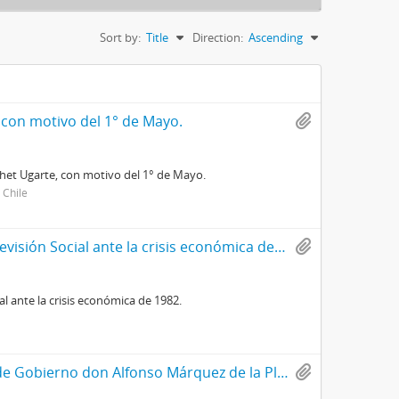
Sort by:
Title
Direction:
Ascending
 con motivo del 1° de Mayo.
chet Ugarte, con motivo del 1° de Mayo.
 Chile
Exposición señor Ministro del Trabajo y Previsión Social ante la crisis económica de 1982.
al ante la crisis económica de 1982.
Discurso del ministro Secretario General de Gobierno don Alfonso Márquez de la Plata Yrarrázaval, en la entrega de condecoraciones “Servicios Distinguidos”.