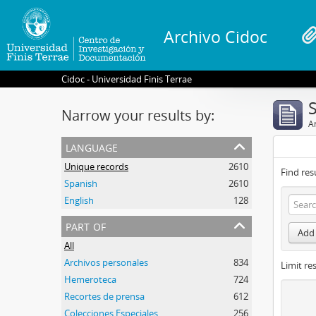
Archivo Cidoc
Cidoc - Universidad Finis Terrae
Narrow your results by:
Ar
language
Unique records
2610
Find res
Spanish
2610
English
128
part of
Add 
All
Archivos personales
834
Limit res
Hemeroteca
724
Recortes de prensa
612
Colecciones Especiales
256