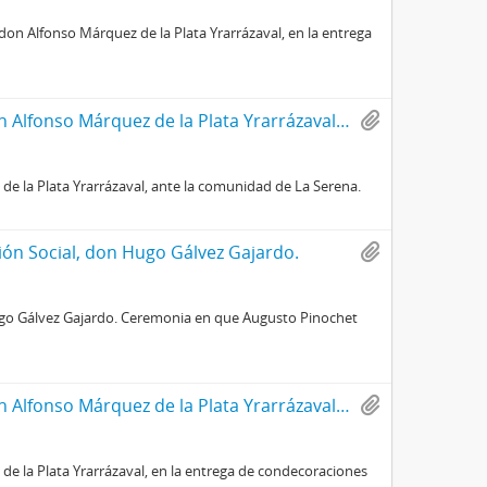
don Alfonso Márquez de la Plata Yrarrázaval, en la entrega
Discurso del Señor Ministro Secretario General de Gobierno, don Alfonso Márquez de la Plata Yrarrázaval, ante la comunidad de La Serena.
de la Plata Yrarrázaval, ante la comunidad de La Serena.
ión Social, don Hugo Gálvez Gajardo.
Hugo Gálvez Gajardo. Ceremonia en que Augusto Pinochet
Discurso del Señor Ministro Secretario General de Gobierno, don Alfonso Márquez de la Plata Yrarrázaval, en la entrega de condecoraciones de Servicios Distinguidos.
de la Plata Yrarrázaval, en la entrega de condecoraciones