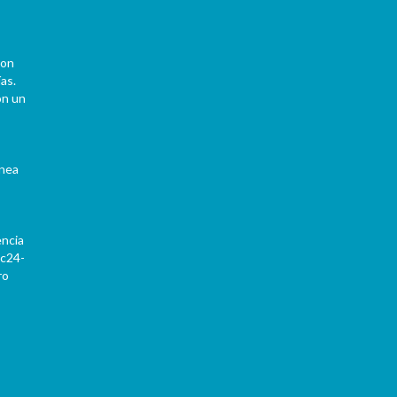
con
as.
on un
ínea
encia
Pc24-
ro