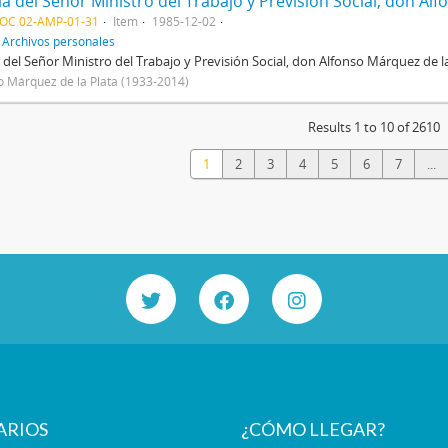
DOC 02-AMP-01-31
Item
1985-12-02
f
Archivos personales
 del Señor Ministro del Trabajo y Previsión Social, don Alfonso Márquez de la
o Márquez de la Plata (1933-2014)
Results 1 to 10 of 2610
1
2
3
4
5
6
7
...
ARIOS
¿CÓMO LLEGAR?