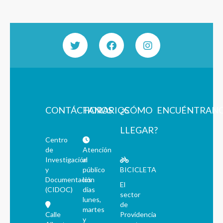
CONTÁCTANOS
HORARIOS
¿CÓMO
ENCUÉNTRAN
LLEGAR?
Centro
de
Atención
Investigación
al
y
público
BICICLETA
Documentación
los
El
(CIDOC)
días
sector
lunes,
de
martes
Calle
Providencia
y