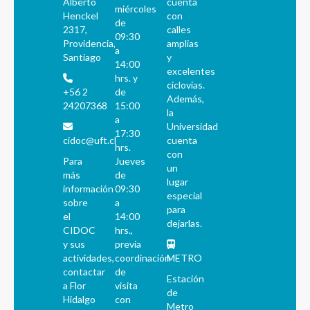
Alberto
cuenta
miércoles
Henckel
con
de
2317,
calles
09:30
Providencia,
amplias
a
Santiago
y
14:00
excelentes
hrs. y
ciclovías.
+56 2
de
Además,
24207368
15:00
la
a
Universidad
17:30
cidoc@uft.cl
cuenta
hrs.
con
Para
Jueves
un
más
de
lugar
información
09:30
especial
sobre
a
para
el
14:00
dejarlas.
CIDOC
hrs.,
y sus
previa
actividades,
coordinación
METRO
contactar
de
Estación
a Flor
visita
de
Hidalgo
con
Metro