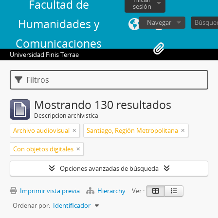
Facultad de
sesión
Humanidades y
Navegar
Comunicaciones
Universidad Finis Terrae
Filtros
Mostrando 130 resultados
Descripción archivística
Archivo audiovisual
Santiago, Región Metropolitana
Con objetos digitales
Opciones avanzadas de búsqueda
Imprimir vista previa
Hierarchy
Ver :
Ordenar por:
Identificador