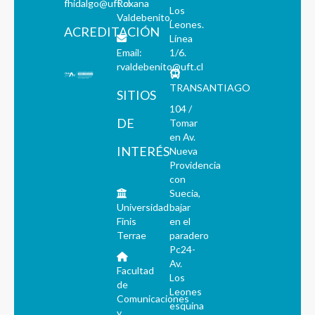
fhidalgo@uft.cl
Roxana
Los
Valdebenito.
Leones.
ACREDITACIÓN
Línea
Email:
1/6.
rvaldebenito@uft.cl
TRANSANTIAGO
SITIOS
104 /
DE
Tomar
en Av.
INTERÉS
Nueva
Providencia
con
Suecia,
Universidad
bajar
Finis
en el
Terrae
paradero
Pc24-
Av.
Facultad
Los
de
Leones
Comunicaciones
esquina
y