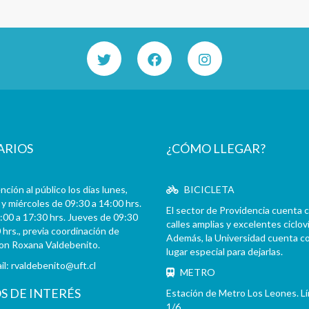
ARIOS
¿CÓMO LLEGAR?
ción al público los días lunes,
BICICLETA
y miércoles de 09:30 a 14:00 hrs.
El sector de Providencia cuenta 
:00 a 17:30 hrs. Jueves de 09:30
calles amplias y excelentes cicloví
 hrs., previa coordinación de
Además, la Universidad cuenta c
con Roxana Valdebenito.
lugar especial para dejarlas.
il:
rvaldebenito@uft.cl
METRO
OS DE INTERÉS
Estación de Metro Los Leones. L
1/6.