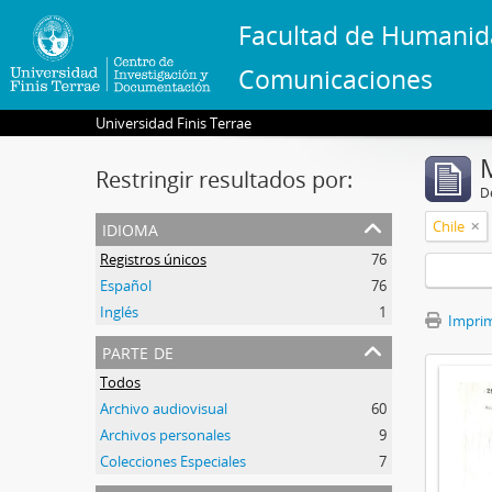
Facultad de Humanid
Comunicaciones
Universidad Finis Terrae
Restringir resultados por:
De
idioma
Chile
Registros únicos
76
Español
76
Inglés
1
Imprimi
parte de
Todos
Archivo audiovisual
60
Archivos personales
9
Colecciones Especiales
7