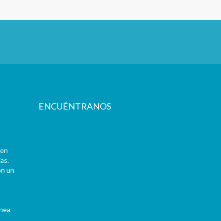
ENCUÉNTRANOS
con
as.
on un
ínea