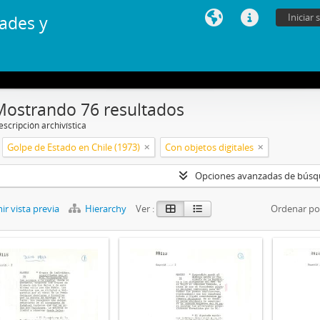
Iniciar 
ades y
Mostrando 76 resultados
scripción archivística
Golpe de Estado en Chile (1973)
Con objetos digitales
Opciones avanzadas de bús
r vista previa
Hierarchy
Ver :
Ordenar po