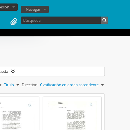
sesión
Navegar
queda
r:
Título
Direction:
Clasificación en orden ascendente