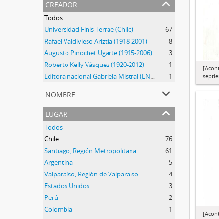
creador
Todos
Universidad Finis Terrae (Chile)
67
Rafael Valdivieso Ariztía (1918-2001)
8
Augusto Pinochet Ugarte (1915-2006)
3
Roberto Kelly Vásquez (1920-2012)
1
[Acont
Editora nacional Gabriela Mistral (ENGM) (1973-1976)
1
septi
nombre
lugar
Todos
Chile
76
Santiago, Región Metropolitana
61
Argentina
5
Valparaíso, Región de Valparaíso
4
Estados Unidos
3
Perú
2
Colombia
1
[Acont