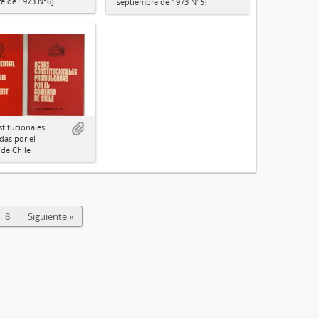
e de 1973 N°6]
septiembre de 1973 N°5]
stitucionales
as por el
de Chile
8
Siguiente »