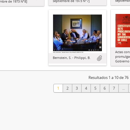
septiembr
septiembre de 1973 N°7]
embre de 1973 N°8]
Actas con
promulgad
Bernstein, S. - Philippi, B.
Gobierno 
Resultados 1 a 10 de 76
1
2
3
4
5
6
7
...