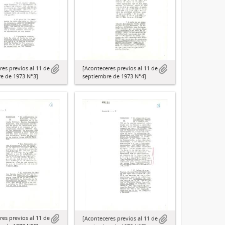
[Aconteceres previos al 11 de
res previos al 11 de
septiembre de 1973 N°4]
e de 1973 N°3]
res previos al 11 de
[Aconteceres previos al 11 de