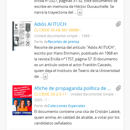
Ercilla n°2527, páginas 31-32. Este documento se
escribe en memoria de Héctor Duvauchelle. Se
narra la trayectoria del
...
»
Adiós Al ITUCH
CL CIDOC 05-HE-001-00080
Unidad documental simple
1969
Parte de
Recortes de prensa
Recorte de prensa del artículo "Adiós Al ITUCH",
escrito por Hans Ehrmann, publicado en 1968 en
la revista Ercilla n°1757, página 57. El documento
es un artículo sobre el actor Franklin Caicedo,
quien deja el Instituto de Teatro de la Universidad
de
...
»
Afiche de propaganda política de Marcela Cubillos (diputada) y Pablo Longueira (senador) con apoyo de Cristián Labbé
CL CIDOC 03-2-3-11
Unidad documental simple
2005 - ?
Parte de
Colecciones Especiales
El documento contiene una cita de Cristián Labbé,
quien anima, en calidad de alcalde, a votar por los
candidatos señalados.