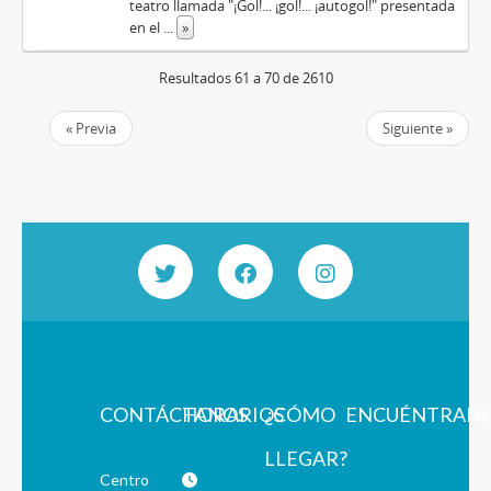
teatro llamada "¡Gol!... ¡gol!... ¡autogol!" presentada
en el
...
»
Resultados 61 a 70 de 2610
« Previa
Siguiente »
CONTÁCTANOS
HORARIOS
¿CÓMO
ENCUÉNTRAN
LLEGAR?
Centro