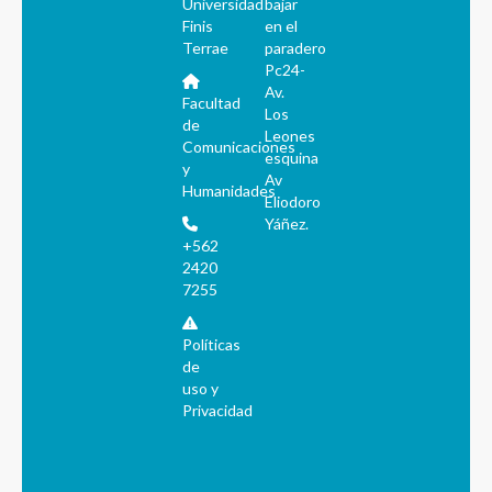
Universidad
bajar
Finis
en el
Terrae
paradero
Pc24-
Av.
Facultad
Los
de
Leones
Comunicaciones
esquina
y
Av
Humanidades
Eliodoro
Yáñez.
+562
2420
7255
Políticas
de
uso y
Privacidad