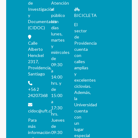
de
Atención
Investigación
al
y
público
BICICLETA
Documentación
los
El
(CIDOC)
días
sector
lunes,
de
martes
Calle
Providencia
y
Alberto
cuenta
miércoles
Henckel
con
de
2317,
calles
09:30
Providencia,
amplias
a
Santiago
y
14:00
excelentes
hrs. y
ciclovías.
+56 2
de
Además,
24207368
15:00
la
a
Universidad
17:30
cidoc@uft.cl
cuenta
hrs.
con
Para
Jueves
un
más
de
lugar
información
09:30
especial