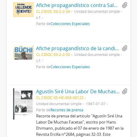
Afiche propagandístico contra Salvador Allende
CL CIDOC 03-2-2-34
Unidad documental simple
s.f.
Parte de
Colecciones Especiales
Afiche propagandístico de la candidatura de Hernán Büchi
CL CIDOC 03-2-2-50
Unidad documental simple
s.f.
Parte de
Colecciones Especiales
Agustín Siré Una Labor De Muchas Facetas
CL CIDOC 05-HE-003-00123
Unidad documental simple
1987-01-07
Parte de
Recortes de prensa
Recorte de prensa del articulo "Agustín Siré Una
Labor De Muchas Facetas", escrito por Hans
Ehrmann, publicado el 07 de enero de 1987 en la
Revista Ercilla n°2684, páginas 32-33. Este