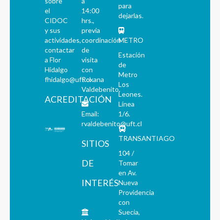
sobre
a
para
el
14:00
dejarlas.
CIDOC
hrs.,
y sus
previa
actividades,
coordinación
METRO
contactar
de
Estación
a Flor
visita
de
Hidalgo
con
Metro
fhidalgo@uft.cl
Roxana
Los
Valdebenito.
Leones.
ACREDITACIÓN
Línea
Email:
1/6.
rvaldebenito@uft.cl
TRANSANTIAGO
SITIOS
104 /
DE
Tomar
en Av.
INTERÉS
Nueva
Providencia
con
Suecia,