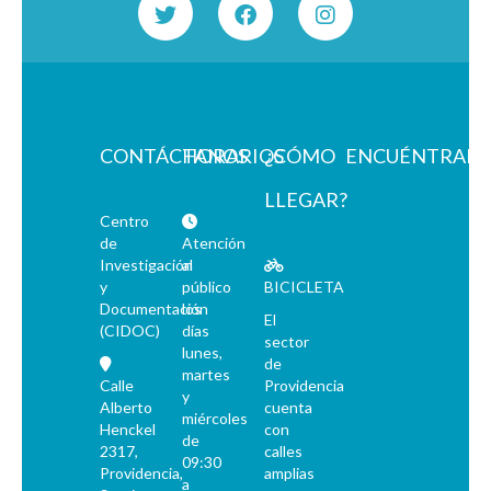
CONTÁCTANOS
HORARIOS
¿CÓMO
ENCUÉNTRAN
LLEGAR?
Centro
de
Atención
Investigación
al
y
público
BICICLETA
Documentación
los
El
(CIDOC)
días
sector
lunes,
de
martes
Calle
Providencia
y
Alberto
cuenta
miércoles
Henckel
con
de
2317,
calles
09:30
Providencia,
amplias
a