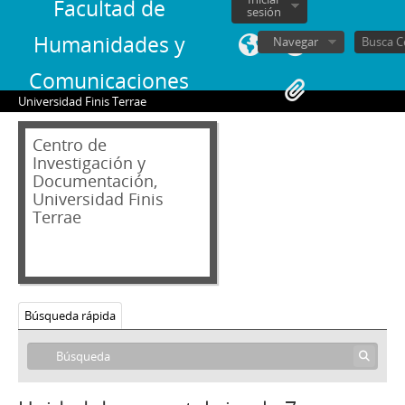
Facultad de
sesión
Humanidades y
Navegar
Comunicaciones
Universidad Finis Terrae
Centro de
Investigación y
Documentación,
Universidad Finis
Terrae
Búsqueda rápida
02 - Archivos personales
JAR - Jorge Alessandri Rodríguez
FBS - Francisco Bulnes Sanfuentes