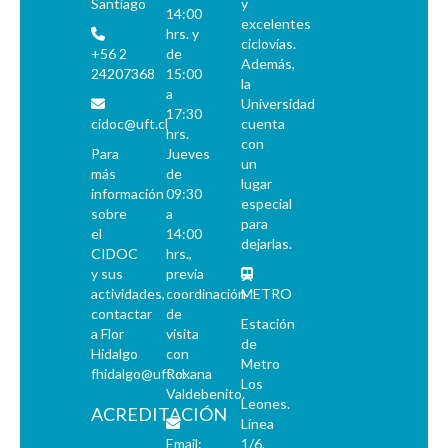
Santiago
y
14:00
excelentes
hrs. y
ciclovías.
+56 2
de
Además,
24207368
15:00
la
a
Universidad
17:30
cidoc@uft.cl
cuenta
hrs.
con
Para
Jueves
un
más
de
lugar
información
09:30
especial
sobre
a
para
el
14:00
dejarlas.
CIDOC
hrs.,
y sus
previa
actividades,
coordinación
METRO
contactar
de
Estación
a Flor
visita
de
Hidalgo
con
Metro
fhidalgo@uft.cl
Roxana
Los
Valdebenito.
Leones.
ACREDITACIÓN
Línea
Email:
1/6.