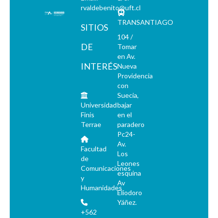
rvaldebenito@uft.cl
TRANSANTIAGO
SITIOS
104 /
DE
Tomar
en Av.
INTERÉS
Nueva
Providencia
con
Suecia,
Universidad
bajar
Finis
en el
Terrae
paradero
Pc24-
Av.
Facultad
Los
de
Leones
Comunicaciones
esquina
y
Av
Humanidades
Eliodoro
Yáñez.
+562