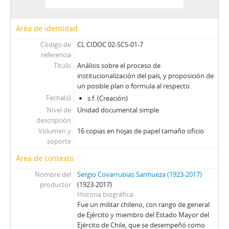
36 - Estados Unidos y la América Latina: La Nueva Oportunidad por Henry Kissinger
37 - Libreta de anotaciones perteneciente a Sergio Covarrubias Sanhueza
Área de identidad
38 - Libreta de apuntes perteneciente a Sergio Covarrubias Sanhueza
39 - Libreta de apuntes con fechas perteneciente a Sergio Covarrubias Sanhueza y transcripción de conversación del Gral. Court con el Sr. Cardenal
Código de
CL CIDOC 02-SCS-01-7
40 - Libreta de apuntes perteneciente a Sergio Covarrubias Sanhueza
referencia
Título
41 - Calendario de apuntes pertenecientes a Sergio Covarrubias Sanhueza
Análisis sobre el proceso de
institucionalización del país, y proposición de
42 - Libreta de anotaciones perteneciente a Sergio Covarrubias Sanhueza
un posible plan o formula al respecto.
43 - Calendario de apuntes perteneciente a Sergio Covarrubias Sanhueza
Fecha(s)
s.f. (Creación)
JFFL - Juan Francisco Fresno Larraín
Nivel de
Unidad documental simple
GIF - Gonzalo Izquierdo Fernández
descripción
SOJR - Sergio Onofre Jarpa Reyes
Volumen y
16 copias en hojas de papel tamaño oficio
RKV - Roberto Tomás Kelly Vásquez
soporte
RVA - Rafael Valdivieso Ariztía
Área de contexto
AMP - Alfonso Marquéz de la Plata Yrarrázaval
Nombre del
Sergio Covarrubias Sanhueza (1923-2017)
FMA - Fernando Matthei Aubel
productor
(1923-2017)
Historia biográfica
Fue un militar chileno, con rango de general
de Ejército y miembro del Estado Mayor del
Ejército de Chile, que se desempeñó como