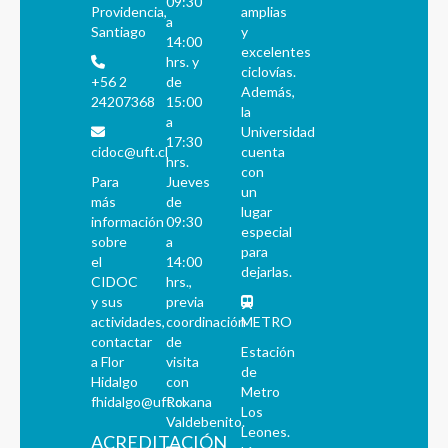
09:30
Providencia,
amplias
a
Santiago
y
14:00
excelentes
hrs. y
ciclovías.
+56 2
de
Además,
24207368
15:00
la
a
Universidad
17:30
cidoc@uft.cl
cuenta
hrs.
con
Para
Jueves
un
más
de
lugar
información
09:30
especial
sobre
a
para
el
14:00
dejarlas.
CIDOC
hrs.,
y sus
previa
actividades,
coordinación
METRO
contactar
de
Estación
a Flor
visita
de
Hidalgo
con
Metro
fhidalgo@uft.cl
Roxana
Los
Valdebenito.
Leones.
ACREDITACIÓN