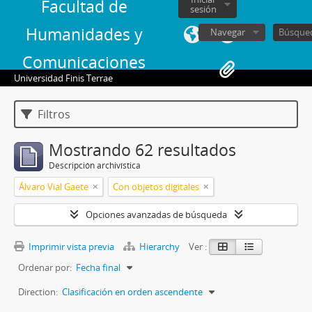
Facultad de
sesión
Humanidades y
Navegar
Comunicaciones
Universidad Finis Terrae
Filtros
Mostrando 62 resultados
Descripción archivística
Álvaro Vial Gaete
Con objetos digitales
Opciones avanzadas de búsqueda
Imprimir vista previa
Hierarchy
Ver :
Ordenar por:
Fecha final
Direction:
Clasificación en orden ascendente