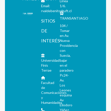
Línea
Email:
1/6.
rvaldebenito@uft.cl
TRANSANTIAGO
SITIOS
104 /
DE
Tomar
en Av.
INTERÉS
Nueva
Providencia
con
Suecia,
Universidad
bajar
Finis
en el
Terrae
paradero
Pc24-
Av.
Facultad
Los
de
Leones
Comunicaciones
esquina
y
Av
Humanidades
Eliodoro
Yáñez.