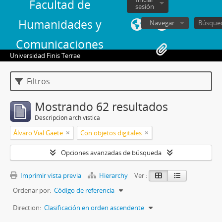
Facultad de
sesión
Humanidades y
Navegar
Comunicaciones
Universidad Finis Terrae
Filtros
Mostrando 62 resultados
Descripción archivística
Álvaro Vial Gaete
Con objetos digitales
Opciones avanzadas de búsqueda
Imprimir vista previa
Hierarchy
Ver :
Ordenar por:
Código de referencia
Direction:
Clasificación en orden ascendente