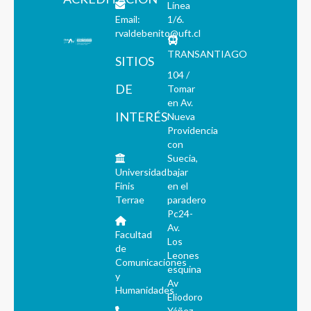
Línea
Email:
1/6.
rvaldebenito@uft.cl
TRANSANTIAGO
SITIOS
104 /
DE
Tomar
en Av.
INTERÉS
Nueva
Providencia
con
Suecia,
Universidad
bajar
Finis
en el
Terrae
paradero
Pc24-
Av.
Facultad
Los
de
Leones
Comunicaciones
esquina
y
Av
Humanidades
Eliodoro
Yáñez.