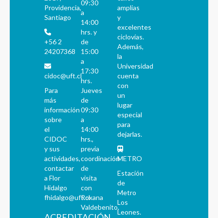
09:30
Providencia,
amplias
a
Santiago
y
14:00
excelentes
hrs. y
ciclovías.
+56 2
de
Además,
24207368
15:00
la
a
Universidad
17:30
cidoc@uft.cl
cuenta
hrs.
con
Para
Jueves
un
más
de
lugar
información
09:30
especial
sobre
a
para
el
14:00
dejarlas.
CIDOC
hrs.,
y sus
previa
actividades,
coordinación
METRO
contactar
de
Estación
a Flor
visita
de
Hidalgo
con
Metro
fhidalgo@uft.cl
Roxana
Los
Valdebenito.
Leones.
ACREDITACIÓN