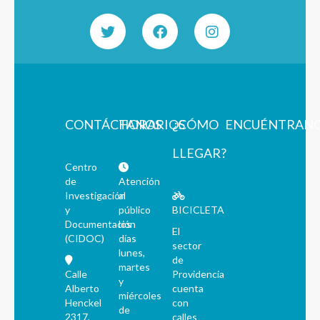
CONTÁCTANOS
HORARIOS
¿CÓMO
ENCUÉNTRAN
LLEGAR?
Centro
de
Atención
Investigación
al
y
público
BICICLETA
Documentación
los
El
(CIDOC)
días
sector
lunes,
de
martes
Calle
Providencia
y
Alberto
cuenta
miércoles
Henckel
con
de
2317,
calles