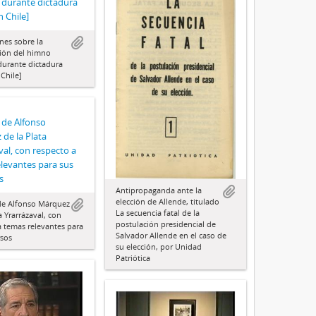
 durante dictadura
n Chile]
nes sobre la
ión del himno
durante dictadura
 Chile]
 de Alfonso
de la Plata
val, con respecto a
levantes para sus
s
Antipropaganda ante la
elección de Allende, titulado
de Alfonso Márquez
La secuencia fatal de la
a Yrarrázaval, con
postulación presidencial de
a temas relevantes para
Salvador Allende en el caso de
rsos
su elección, por Unidad
Patriótica