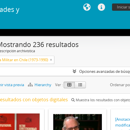
Iniciar 
ades y
Mostrando 236 resultados
scripción archivística
 Militar en Chile (1973-1990)
Opciones avanzadas de bús
r vista previa
Hierarchy
Ver :
Ordenar po
resultados con objetos digitales
Muestra los resultados con objeto
[Anotaci
modifica