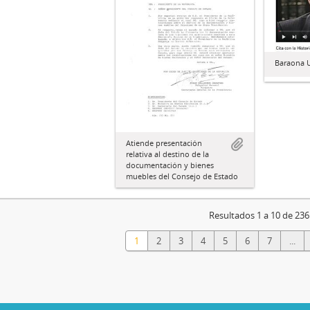
Baraona U
Atiende presentación
relativa al destino de la
documentación y bienes
muebles del Consejo de Estado
Resultados 1 a 10 de 236
1
2
3
4
5
6
7
...