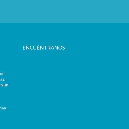
ENCUÉNTRANOS
con
as.
on un
ínea