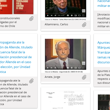
nacional
militar e
[Anotacio
constitucionales
modificac
lgadas por el
nacional 
Altamirano, Carlos
rno de Chile
militar en
ropaganda ate la
Apuntes
ión de Allende, titulado
Márquez 
cuencia fatal de la
Yrarráza
lación presidencial de
temas re
dor Allende en el caso
discurso
 elección, por Unidad
Apuntes 
ótica
de la Plat
Arrate, Jorge
respecto 
opaganda ate la
sus discu
ón de Allende, titulado
uencia fatal de la
ación presidencial de
or Allende en el caso de
cción, por Unidad
tica