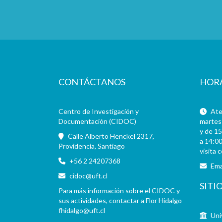
CONTÁCTANOS
HOR
Centro de Investigación y
Aten
Documentación (CIDOC)
martes 
y de 15
Calle Alberto Henckel 2317,
a 14:00
Providencia, Santiago
visita 
+56 2 24207368
Ema
cidoc@uft.cl
SITI
Para más información sobre el CIDOC y
sus actividades, contactar a Flor Hidalgo
fhidalgo@uft.cl
Uni