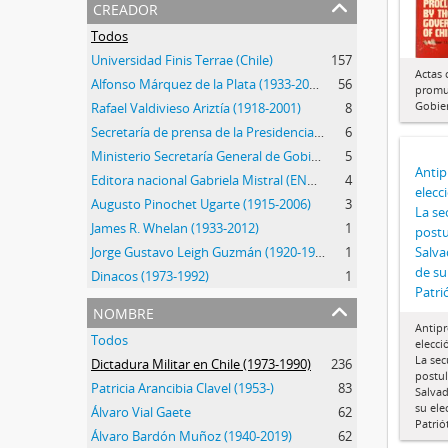
creador
Todos
Universidad Finis Terrae (Chile)
157
Actas 
Alfonso Márquez de la Plata (1933-2014)
56
promu
Gobie
Rafael Valdivieso Ariztía (1918-2001)
8
Secretaría de prensa de la Presidencia de la República de Chile
6
Ministerio Secretaría General de Gobierno (1932-)
5
Antip
Editora nacional Gabriela Mistral (ENGM) (1973-1976)
4
elecc
Augusto Pinochet Ugarte (1915-2006)
3
La se
James R. Whelan (1933-2012)
1
postu
Salva
Jorge Gustavo Leigh Guzmán (1920-1999)
1
de su
Dinacos (1973-1992)
1
Patri
nombre
Antipr
Todos
elecci
La sec
Dictadura Militar en Chile (1973-1990)
236
postul
Patricia Arancibia Clavel (1953-)
83
Salvad
su ele
Álvaro Vial Gaete
62
Patrió
Álvaro Bardón Muñoz (1940-2019)
62