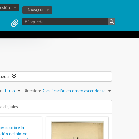
sesión
Navegar
queda
r:
Título
Direction:
Clasificación en orden ascendente
s digitales
ones sobre la
ción del himno