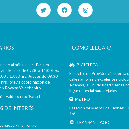
ARIOS
¿CÓMO LLEGAR?
ción al público los días lunes,
BICICLETA
y miércoles de 09:30 a 14:00 hrs.
El sector de Providencia cuenta 
:00 a 17:30 hrs. Jueves de 09:30
calles amplias y excelentes cicloví
 hrs., previa coordinación de
Además, la Universidad cuenta c
con Roxana Valdebenito.
lugar especial para dejarlas.
il:
rvaldebenito@uft.cl
METRO
OS DE INTERÉS
Estación de Metro Los Leones. L
1/6.
TRANSANTIAGO
versidad Finis Terrae