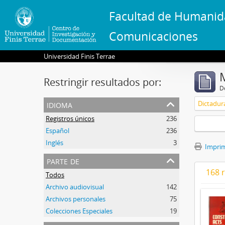
Facultad de Humanid
Comunicaciones
Universidad Finis Terrae
Restringir resultados por:
De
idioma
Dictadura
Registros únicos
236
Español
236
Inglés
3
Imprimi
parte de
168 
Todos
Archivo audiovisual
142
Archivos personales
75
Colecciones Especiales
19