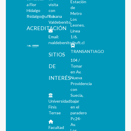
Estación
a Flor
visita
de
Hidalgo
con
Metro
fhidalgo@uft.cl
Roxana
Los
Valdebenito.
Leones.
ACREDITACIÓN
Línea
Email:
1/6.
rvaldebenito@uft.cl
TRANSANTIAGO
SITIOS
104 /
DE
Tomar
en Av.
INTERÉS
Nueva
Providencia
con
Suecia,
Universidad
bajar
Finis
en el
Terrae
paradero
Pc24-
Av.
Facultad
Los