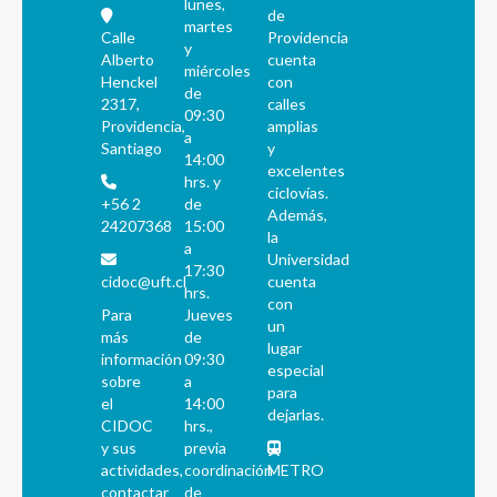
lunes,
de
martes
Calle
Providencia
y
Alberto
cuenta
miércoles
Henckel
con
de
2317,
calles
09:30
Providencia,
amplias
a
Santiago
y
14:00
excelentes
hrs. y
ciclovías.
+56 2
de
Además,
24207368
15:00
la
a
Universidad
17:30
cidoc@uft.cl
cuenta
hrs.
con
Para
Jueves
un
más
de
lugar
información
09:30
especial
sobre
a
para
el
14:00
dejarlas.
CIDOC
hrs.,
y sus
previa
actividades,
coordinación
METRO
contactar
de