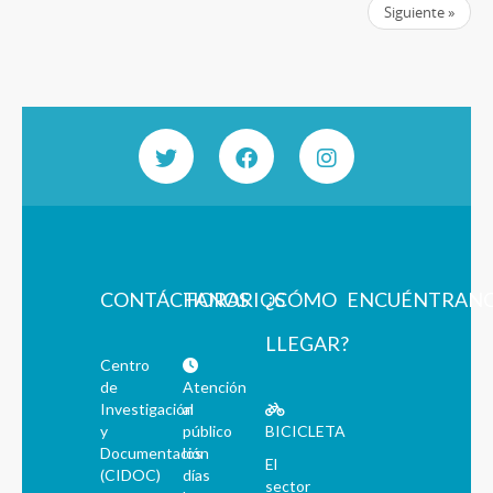
Siguiente »
CONTÁCTANOS
HORARIOS
¿CÓMO
ENCUÉNTRAN
LLEGAR?
Centro
de
Atención
Investigación
al
y
público
BICICLETA
Documentación
los
El
(CIDOC)
días
sector