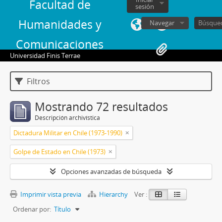
Facultad de
sesión
Humanidades y
Navegar
Comunicaciones
Universidad Finis Terrae
Filtros
Mostrando 72 resultados
Descripción archivística
Dictadura Militar en Chile (1973-1990)
Golpe de Estado en Chile (1973)
Opciones avanzadas de búsqueda
Imprimir vista previa
Hierarchy
Ver :
Ordenar por:
Título