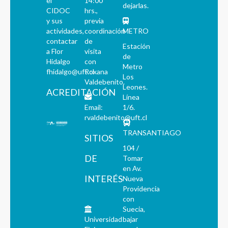
el
14:00
dejarlas.
CIDOC
hrs.,
y sus
previa
actividades,
coordinación
METRO
contactar
de
Estación
a Flor
visita
de
Hidalgo
con
Metro
fhidalgo@uft.cl
Roxana
Los
Valdebenito.
Leones.
ACREDITACIÓN
Línea
Email:
1/6.
rvaldebenito@uft.cl
TRANSANTIAGO
SITIOS
104 /
DE
Tomar
en Av.
INTERÉS
Nueva
Providencia
con
Suecia,
Universidad
bajar