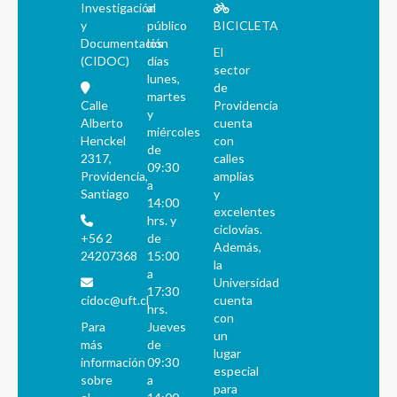
Investigación
al
y
público
BICICLETA
Documentación
los
El
(CIDOC)
días
sector
lunes,
de
martes
Calle
Providencia
y
Alberto
cuenta
miércoles
Henckel
con
de
2317,
calles
09:30
Providencia,
amplias
a
Santiago
y
14:00
excelentes
hrs. y
ciclovías.
+56 2
de
Además,
24207368
15:00
la
a
Universidad
17:30
cidoc@uft.cl
cuenta
hrs.
con
Para
Jueves
un
más
de
lugar
información
09:30
especial
sobre
a
para