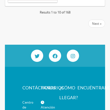
Results 1 to 10 of 168
Next »
CONTÁCTANOS
HORARIOS
¿CÓMO
ENCUÉNTRAN
LLEGAR?
Centro
de
Atención