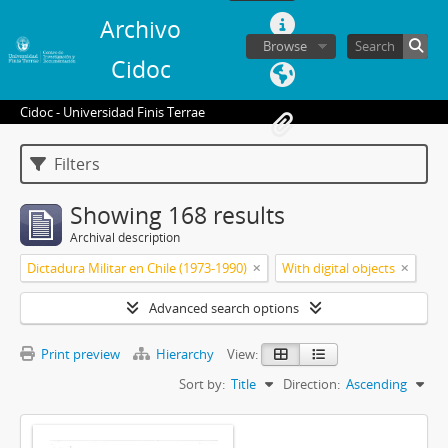
Archivo
Browse
Cidoc
Cidoc - Universidad Finis Terrae
Filters
Showing 168 results
Archival description
Dictadura Militar en Chile (1973-1990)
With digital objects
Advanced search options
Print preview
Hierarchy
View:
Sort by:
Title
Direction:
Ascending