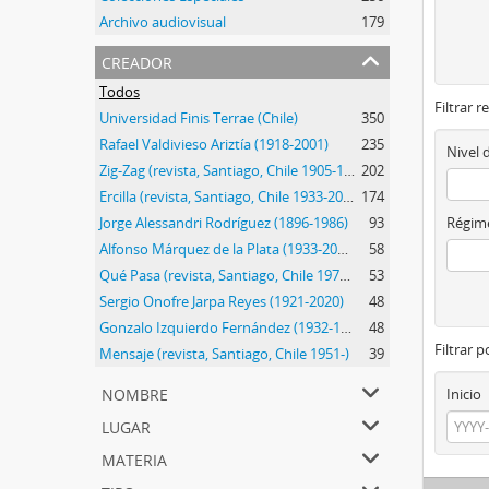
Archivo audiovisual
179
creador
Todos
Filtrar r
Universidad Finis Terrae (Chile)
350
Rafael Valdivieso Ariztía (1918-2001)
235
Nivel 
Zig-Zag (revista, Santiago, Chile 1905-1964)
202
Ercilla (revista, Santiago, Chile 1933-2015)
174
Jorge Alessandri Rodríguez (1896-1986)
93
Régime
Alfonso Márquez de la Plata (1933-2014)
58
Qué Pasa (revista, Santiago, Chile 1971-2018)
53
Sergio Onofre Jarpa Reyes (1921-2020)
48
Gonzalo Izquierdo Fernández (1932-1990)
48
Filtrar 
Mensaje (revista, Santiago, Chile 1951-)
39
nombre
Inicio
lugar
materia