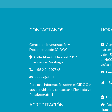
CONTÁCTANOS
HOR
Centro de Investigación y
Aten
Documentación (CIDOC)
martes 
y de 15
Calle Alberto Henckel 2317,
a 14:00
Providencia, Santiago
visita 
+56 2 24207368
Ema
cidoc@uft.cl
SITI
Para más información sobre el CIDOC y
sus actividades, contactar a Flor Hidalgo
fhidalgo@uft.cl
Uni
ACREDITACIÓN
Fac
Human