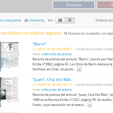
r vista previa
Hierarchy
Ver :
Ordenar po
 resultados con objetos digitales
Muestra los resultados con objet
“Barro”
CL CIDOC 05-HE-003-00207
Unidad documental simple
Parte de
Recortes de prensa
Recorte de prensa del articulo "Barro", escrito por Ha
Ercilla n°2862, página 65. La crítica de Barro destaca 
Dorfman en Chile, situando
...
»
“Juani”, Una Vez Más
CL CIDOC 05-HE-002-00114
Unidad documental simple
Parte de
Recortes de prensa
Recorte de prensa del artículo "Juani, Una Vez Más", 
1980 en la Revista Ercilla n°2321, página 39. Se rese
Frank, cuya reposición en el teatro
...
»