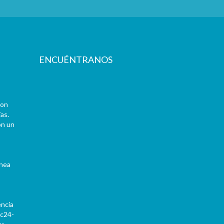
ENCUÉNTRANOS
con
as.
on un
ínea
encia
Pc24-