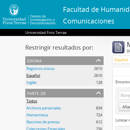
Facultad de Humanid
Comunicaciones
Universidad Finis Terrae
Restringir resultados por:
De
idioma
Español
Registros únicos
2610
Español
2610
Encontra
Inglés
128
parte de
Todos
Añad
Archivos personales
834
Hemeroteca
724
Limitar 
Recortes de prensa
612
Colecciones Especiales
256