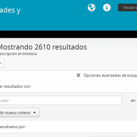
Iniciar 
ades y
Mostrando 2610 resultados
scripción archivística
Opciones avanzadas de bús
r resultados con :
en
ir nuevo criterio
resultados por :