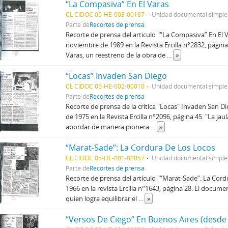
“La Compasiva” En El Varas
CL CIDOC 05-HE-003-00187
Unidad documental simple
Parte de
Recortes de prensa
Recorte de prensa del articulo "“La Compasiva” En El 
noviembre de 1989 en la Revista Ercilla n°2832, página 
Varas, un reestreno de la obra de
...
»
“Locas” Invaden San Diego
CL CIDOC 05-HE-002-00010
Unidad documental simple
Parte de
Recortes de prensa
Recorte de prensa de la crítica "Locas" Invaden San D
de 1975 en la Revista Ercilla n°2096, página 45. "La jaul
abordar de manera pionera
...
»
“Marat-Sade”: La Cordura De Los Locos
CL CIDOC 05-HE-001-00057
Unidad documental simple
Parte de
Recortes de prensa
Recorte de prensa del artículo "“Marat-Sade”: La Cor
1966 en la revista Ercilla n°1643, página 28. El documen
quien logra equilibrar el
...
»
“Versos De Ciego” En Buenos Aires (desde