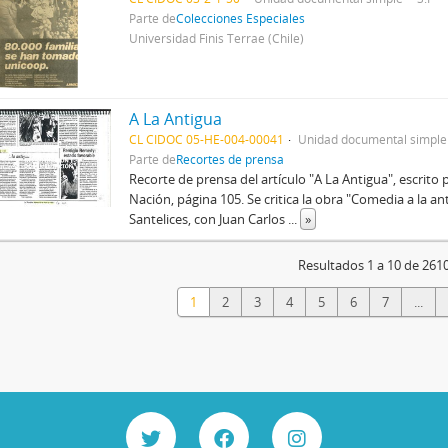
Parte de
Colecciones Especiales
Universidad Finis Terrae (Chile)
A La Antigua
CL CIDOC 05-HE-004-00041
Unidad documental simple
Parte de
Recortes de prensa
Recorte de prensa del artículo "A La Antigua", escrito
Nación, página 105. Se critica la obra "Comedia a la ant
Santelices, con Juan Carlos
...
»
Resultados 1 a 10 de 261
1
2
3
4
5
6
7
...