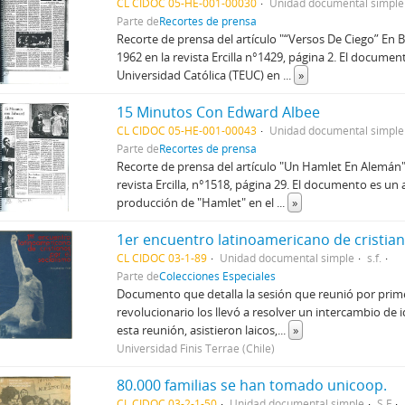
CL CIDOC 05-HE-001-00030
Unidad documental simple
Parte de
Recortes de prensa
Recorte de prensa del artículo "“Versos De Ciego” En
1962 en la revista Ercilla n°1429, página 2. El documen
Universidad Católica (TEUC) en
...
»
15 Minutos Con Edward Albee
CL CIDOC 05-HE-001-00043
Unidad documental simple
Parte de
Recortes de prensa
Recorte de prensa del artículo "Un Hamlet En Alemán"
revista Ercilla, n°1518, página 29. El documento es un a
producción de "Hamlet" en el
...
»
CL CIDOC 03-1-89
Unidad documental simple
s.f.
Parte de
Colecciones Especiales
Documento que detalla la sesión que reunió por prim
revolucionario los llevó a resolver un intercambio de 
esta reunión, asistieron laicos,
...
»
Universidad Finis Terrae (Chile)
80.000 familias se han tomado unicoop.
CL CIDOC 03-2-1-50
Unidad documental simple
S.F