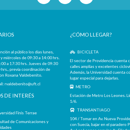
ARIOS
¿CÓMO LLEGAR?
ción al público los días lunes,
BICICLETA
y miércoles de 09:30 a 14:00 hrs.
El sector de Providencia cuenta 
:00 a 17:30 hrs. Jueves de 09:30
calles amplias y excelentes cicloví
 hrs., previa coordinación de
Además, la Universidad cuenta c
con Roxana Valdebenito.
lugar especial para dejarlas.
il:
rvaldebenito@uft.cl
METRO
OS DE INTERÉS
Estación de Metro Los Leones. L
1/6.
TRANSANTIAGO
versidad Finis Terrae
104 / Tomar en Av. Nueva Provid
ultad de Comunicaciones y
con Suecia, bajar en el paradero 
idades