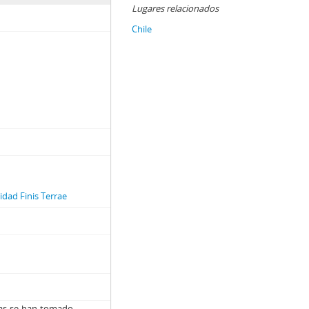
Lugares relacionados
Chile
dad Finis Terrae
lias-se-han-tomado-