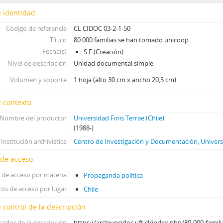
 identidad
Código de referencia
CL CIDOC 03-2-1-50
Título
80.000 familias se han tomado unicoop.
Fecha(s)
S.F (Creación)
Nivel de descripción
Unidad documental simple
Volumen y soporte
1 hoja (alto 30 cm x ancho 20,5 cm)
 contexto
Nombre del productor
Universidad Finis Terrae (Chile)
(1988-)
Institución archivística
Centro de Investigación y Documentación, Universi
 de acceso
 de acceso por materia
Propaganda política
os de acceso por lugar
Chile
 control de la descripción
icador de la descripción
https://archivocidoc.uft.cl/index.php/80-000-fami