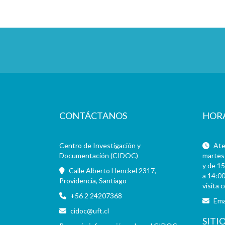
CONTÁCTANOS
HOR
Centro de Investigación y
Aten
Documentación (CIDOC)
martes 
y de 15
Calle Alberto Henckel 2317,
a 14:00
Providencia, Santiago
visita 
+56 2 24207368
Ema
cidoc@uft.cl
SITI