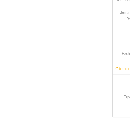
Identif
R
Fech
Objeto 
Tip