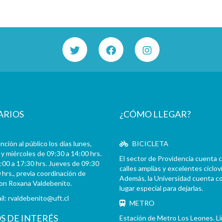
ARIOS
¿CÓMO LLEGAR?
ción al público los días lunes,
BICICLETA
y miércoles de 09:30 a 14:00 hrs.
El sector de Providencia cuenta 
:00 a 17:30 hrs. Jueves de 09:30
calles amplias y excelentes cicloví
 hrs., previa coordinación de
Además, la Universidad cuenta c
con Roxana Valdebenito.
lugar especial para dejarlas.
il:
rvaldebenito@uft.cl
METRO
OS DE INTERÉS
Estación de Metro Los Leones. L