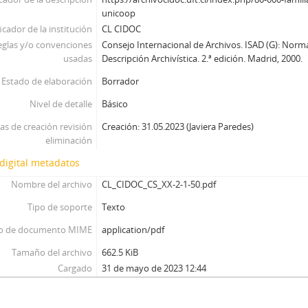
unicoop
icador de la institución
CL CIDOC
eglas y/o convenciones
Consejo Internacional de Archivos. ISAD (G): Norm
usadas
Descripción Archivística. 2.ª edición. Madrid, 2000.
Estado de elaboración
Borrador
Nivel de detalle
Básico
as de creación revisión
Creación: 31.05.2023 (Javiera Paredes)
eliminación
digital metadatos
Nombre del archivo
CL_CIDOC_CS_XX-2-1-50.pdf
Tipo de soporte
Texto
o de documento MIME
application/pdf
Tamaño del archivo
662.5 KiB
Cargado
31 de mayo de 2023 12:44