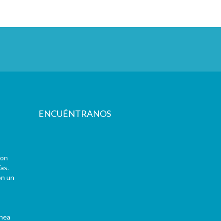
ENCUÉNTRANOS
con
as.
on un
ínea