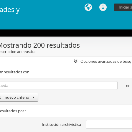
Iniciar 
ades y
Mostrando 200 resultados
scripción archivística
Opciones avanzadas de bús
r resultados con :
en
ir nuevo criterio
resultados por :
Institución archivística