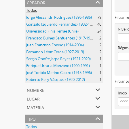
creador
Todos
Jorge Alessandri Rodríguez (1896-1986)
79
Filtrar r
Gonzalo Izquierdo Fernández (1932-1990)
40
Nivel 
Universidad Finis Terrae (Chile)
24
Francisco Bulnes Sanfuentes (1917-1999)
2
Juan Francisco Fresno (1914-2004)
2
Régime
Fernando Léniz Cerda (1927-2013)
2
Sergio Onofre Jarpa Reyes (1921-2020)
1
Enrique Urrutia Manzano (1900-1991)
1
José Toribio Merino Castro (1915-1996)
1
Roberto Kelly Vásquez (1920-2012)
1
Filtrar 
nombre
Inicio
lugar
materia
tipo
Todos