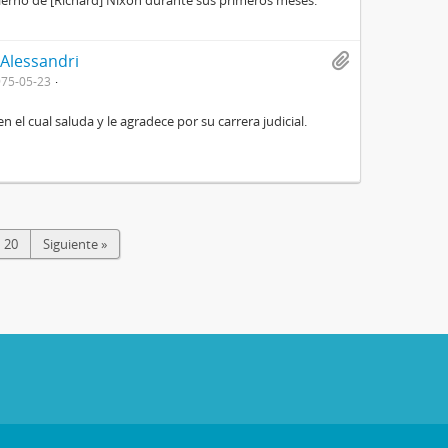
ierno de [Richard] Nixon durante sus primeros meses.
 Alessandri
75-05-23
 el cual saluda y le agradece por su carrera judicial.
20
Siguiente »