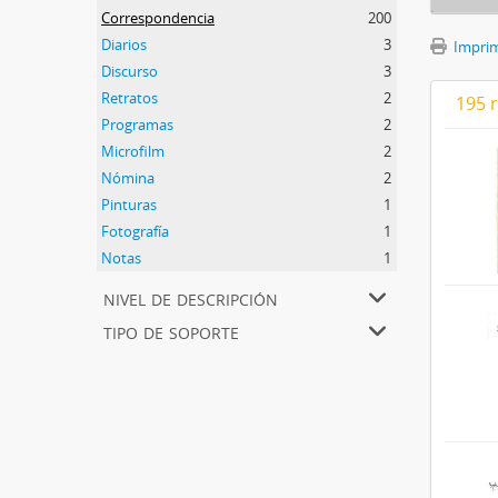
Correspondencia
200
Diarios
3
Imprimi
Discurso
3
Retratos
2
195 
Programas
2
Microfilm
2
Nómina
2
Pinturas
1
Fotografía
1
Notas
1
nivel de descripción
tipo de soporte