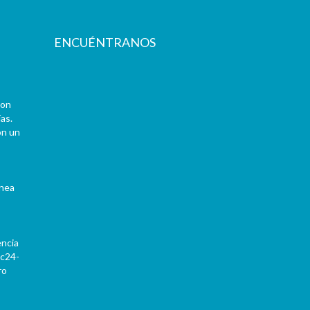
ENCUÉNTRANOS
con
as.
on un
ínea
encia
Pc24-
ro