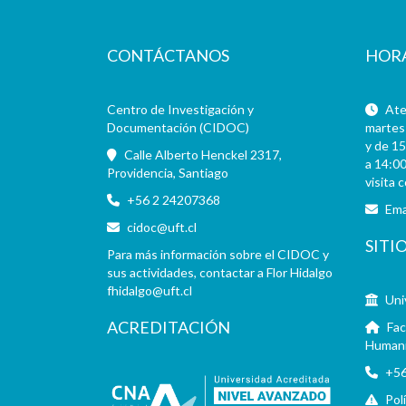
CONTÁCTANOS
HOR
Centro de Investigación y
Aten
Documentación (CIDOC)
martes 
y de 15
Calle Alberto Henckel 2317,
a 14:00
Providencia, Santiago
visita 
+56 2 24207368
Ema
cidoc@uft.cl
SITI
Para más información sobre el CIDOC y
sus actividades, contactar a Flor Hidalgo
fhidalgo@uft.cl
Uni
ACREDITACIÓN
Fac
Human
+56
Pol