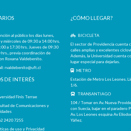
ARIOS
¿CÓMO LLEGAR?
ción al público los días lunes,
BICICLETA
y miércoles de 09:30 a 14:00 hrs.
El sector de Providencia cuenta 
:00 a 17:30 hrs. Jueves de 09:30
calles amplias y excelentes cicloví
 hrs., previa coordinación de
Además, la Universidad cuenta c
con Roxana Valdebenito.
lugar especial para dejarlas.
il:
rvaldebenito@uft.cl
METRO
OS DE INTERÉS
Estación de Metro Los Leones. L
1/6.
TRANSANTIAGO
versidad Finis Terrae
104 / Tomar en Av. Nueva Provid
ultad de Comunicaciones y
con Suecia, bajar en el paradero 
idades
Av. Los Leones esquina Av Eliodo
2 2420 7255
Yáñez.
íticas de uso y Privacidad