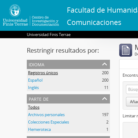
Facultad de Humanid
Comunicaciones
Universidad Finis Terrae
Restringir resultados por:
De
idioma
Registros únicos
200
Encontra
Español
200
Inglés
11
parte de
Añad
Todos
Archivos personales
197
Limitar 
Colecciones Especiales
2
Hemeroteca
1