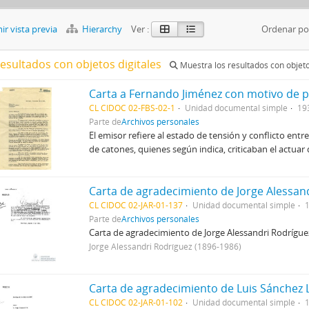
r vista previa
Hierarchy
Ver :
Ordenar po
resultados con objetos digitales
Muestra los resultados con objeto
Carta a Fernando Jiménez con motivo de p
CL CIDOC 02-FBS-02-1
Unidad documental simple
19
Parte de
Archivos personales
El emisor refiere al estado de tensión y conflicto en
de catones, quienes según indica, criticaban el actuar 
CL CIDOC 02-JAR-01-137
Unidad documental simple
Parte de
Archivos personales
Carta de agradecimiento de Jorge Alessandri Rodrígu
Jorge Alessandri Rodríguez (1896-1986)
Carta de agradecimiento de Luis Sánchez L
CL CIDOC 02-JAR-01-102
Unidad documental simple