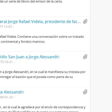
 un serie de libros del emisor de la carta.
Carta de Augusto Pinochet al teniente general Jorge Rafael Videla, presidente de facto de la República Argentina
77-12-07
afael Videla. Contiene una conversación sobre un tratado
a continental y fondos marinos.
tillo San Juan a Jorge Alessandri
75-10-21
n a Jorge Alessandri, en la cual le manifiesta su tristeza por
 entregar el bastón que el poseía como parte de su
ge Alessandri
69-01-23
, en la cual le agradece por el envío de correspondencia y