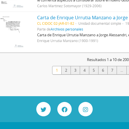
le comenta aspectos a considerar sobre el nuevo Gob
Carlos Martínez Sotomayor (1929-2006)
Carta de Enrique Urrutia Manzano a Jorge
CL CIDOC 02-JAR-01-82
Unidad documental simple
19
Parte de
Archivos personales
Carta de Enrique Urrutia Manzano a Jorge Alessandri, en
Enrique Urrutia Manzano (1900-1991)
Resultados 1 a 10 de 200
1
2
3
4
5
6
7
...