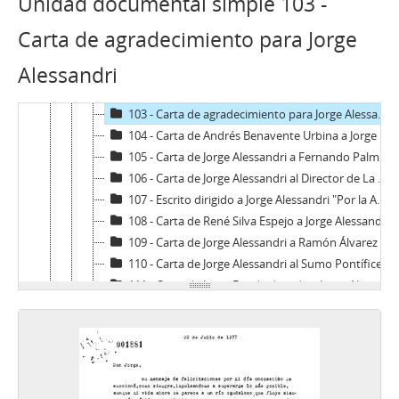
Unidad documental simple 103 -
98 - Carta de Jorge Alessandri a Eliana San Martín de Astudillo
99 - Carta de María Luisa Menares a Jorge Alessandri
Carta de agradecimiento para Jorge
100 - Carta firmada de Werner Ohl Muller a Jorge Alessandri
Alessandri
101 - Carta de Jorge Alessandri a Juan José Fernández
102 - Carta de agradecimiento de Luis Sánchez Latorre a Jorge Alessandri
103 - Carta de agradecimiento para Jorge Alessandri
104 - Carta de Andrés Benavente Urbina a Jorge Alessandri
105 - Carta de Jorge Alessandri a Fernando Palma Rogers
106 - Carta de Jorge Alessandri al Director de La Segunda
107 - Escrito dirigido a Jorge Alessandri "Por la Anécdota a la Historia"
108 - Carta de René Silva Espejo a Jorge Alessandri
109 - Carta de Jorge Alessandri a Ramón Álvarez Goldsack
110 - Carta de Jorge Alessandri al Sumo Pontífice Juan Pablo I
111 - Carta de Jorge Bande dirigida a Jorge Alessandri
112 - Carta dirigida a Jorge Alessandri Rodríguez firmada por Herbert Müller Puelma
113 - Carta de Jorge Alessandri a María Elena Vukovic de Calcutta
114 - Carta dirigida a Jorge Alessandri de Herbert Müller Puelma
115 - Carta dirigida a Jorge Alessandri Rodríguez para darle aviso de situación en Paillihue
116 - Carta dirigida a Jorge Alessandri de Luis Emaldia Alvarado