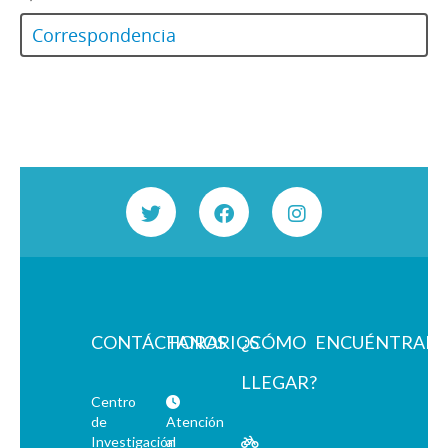
Correspondencia
CONTÁCTANOS
HORARIOS
¿CÓMO
ENCUÉNTRAN
LLEGAR?
Centro
de
Atención
Investigación
al