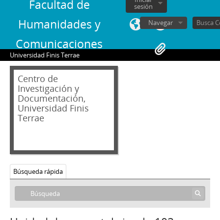
79 - Carta escrita a mano de "Pancho" a Jorge Alessandri
Facultad de
sesión
80 - Carta de Jorge Alessandri a Germán Picó Cañas
Humanidades y
Navegar
81 - Carta firmada de José María Eyzaguirre a Jorge Alessandri
82 - Carta de Enrique Urrutia Manzano a Jorge Alessandri
Comunicaciones
83 - Carta de Jorge Alessandri a Álvaro Orrego Barros
Universidad Finis Terrae
84 - Preguntas formuladas a Jorge Alessandri por alumnos del Instituto Nacional
85 - Carta de Germán Picó Cañas a Jorge Alessandri
Centro de
86 - Carta de Carlos Herrera Nockel y Silvia Castillo San Juan a Jorge Alessandri
Investigación y
87 - Carta de Jorge Alessandri a Horacio Hernández A.
Documentación,
88 - Fotocopia de recorte de prensa Discurso en homenaje a Fray Camilo Henriquez
Universidad Finis
Terrae
89 - Carta de Pedro Oporto Vera a Jorge Alessandri
90 - Carta de Jorge Alessandri a Pedro Oporto Vera
91 - Carta firmada de María Pía Fuentealba de Zalaquett
92 - Carta de Jorge Alessandri a Juan Bautista Rossetti Colombino
93 - Carta de Jorge Alessandri a María Pía Fuentealba de Zalaquett
Búsqueda rápida
94 - Carta de Jorge Vega Germain a Jorge Alessandri
95 - Carta de un funcionario [desconocido] de la Municipalidad de Santiago a Jorge Alessandri
96 - Carta firmada de la dirección de la Sociedad Nacional de Agricultura a Jorge Alessandri
97 - Carta de Jorge Alessandri a la Directiva de la Sociedad Nacional de Agricultura