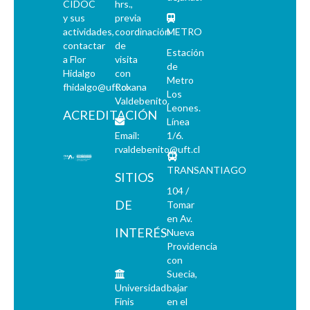
CIDOC
hrs.,
y sus
previa
actividades,
coordinación
METRO
contactar
de
Estación
a Flor
visita
de
Hidalgo
con
Metro
fhidalgo@uft.cl
Roxana
Los
Valdebenito.
Leones.
ACREDITACIÓN
Línea
Email:
1/6.
rvaldebenito@uft.cl
TRANSANTIAGO
SITIOS
104 /
DE
Tomar
en Av.
INTERÉS
Nueva
Providencia
con
Suecia,
Universidad
bajar
Finis
en el