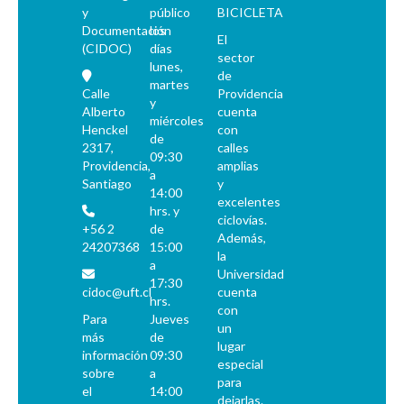
y
público
BICICLETA
Documentación
los
El
(CIDOC)
días
sector
lunes,
de
martes
Calle
Providencia
y
Alberto
cuenta
miércoles
Henckel
con
de
2317,
calles
09:30
Providencia,
amplias
a
Santiago
y
14:00
excelentes
hrs. y
ciclovías.
+56 2
de
Además,
24207368
15:00
la
a
Universidad
17:30
cidoc@uft.cl
cuenta
hrs.
con
Para
Jueves
un
más
de
lugar
información
09:30
especial
sobre
a
para
el
14:00
dejarlas.