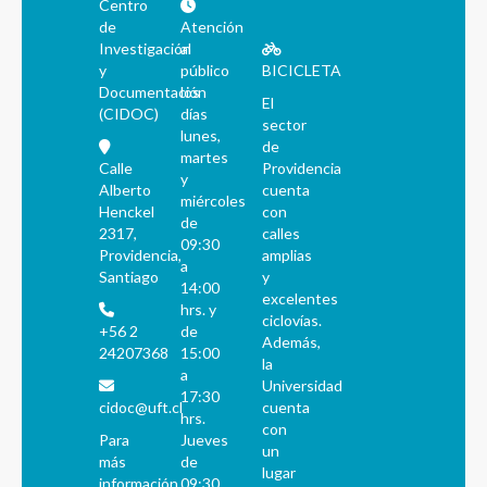
Centro
de
Atención
Investigación
al
y
público
BICICLETA
Documentación
los
El
(CIDOC)
días
sector
lunes,
de
martes
Calle
Providencia
y
Alberto
cuenta
miércoles
Henckel
con
de
2317,
calles
09:30
Providencia,
amplias
a
Santiago
y
14:00
excelentes
hrs. y
ciclovías.
+56 2
de
Además,
24207368
15:00
la
a
Universidad
17:30
cidoc@uft.cl
cuenta
hrs.
con
Para
Jueves
un
más
de
lugar
información
09:30