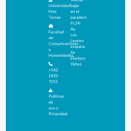
Universidad
bajar
Finis
en el
Terrae
paradero
Pc24-
Av.
Facultad
Los
de
Leones
Comunicaciones
esquina
y
Av
Humanidades
Eliodoro
Yáñez.
+562
2420
7255
Políticas
de
uso y
Privacidad