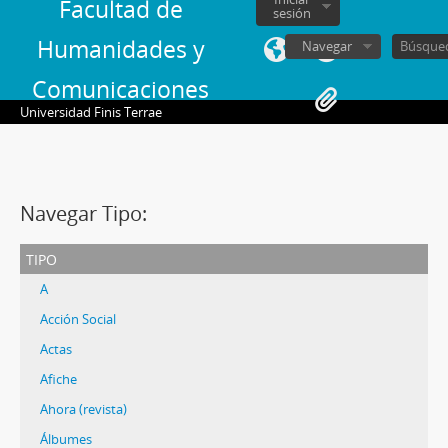
Facultad de
sesión
Humanidades y
Navegar
Comunicaciones
Universidad Finis Terrae
Navegar Tipo:
tipo
A
Acción Social
Actas
Afiche
Ahora (revista)
Álbumes