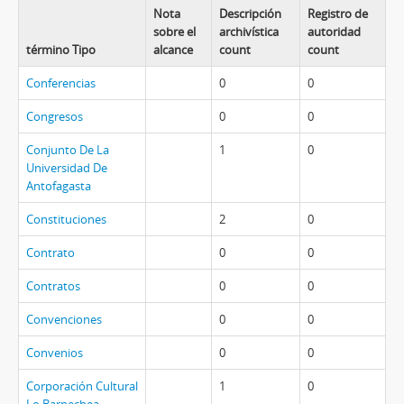
Nota
Descripción
Registro de
sobre el
archivística
autoridad
término Tipo
alcance
count
count
Conferencias
0
0
Congresos
0
0
Conjunto De La
1
0
Universidad De
Antofagasta
Constituciones
2
0
Contrato
0
0
Contratos
0
0
Convenciones
0
0
Convenios
0
0
Corporación Cultural
1
0