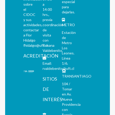
especial
sobre
a
para
el
14:00
dejarlas.
CIDOC
hrs.,
y sus
previa
actividades,
coordinación
METRO
contactar
de
Estación
a Flor
visita
de
Hidalgo
con
Metro
fhidalgo@uft.cl
Roxana
Los
Valdebenito.
Leones.
ACREDITACIÓN
Línea
Email:
1/6.
rvaldebenito@uft.cl
TRANSANTIAGO
SITIOS
104 /
DE
Tomar
en Av.
INTERÉS
Nueva
Providencia
con
Suecia,