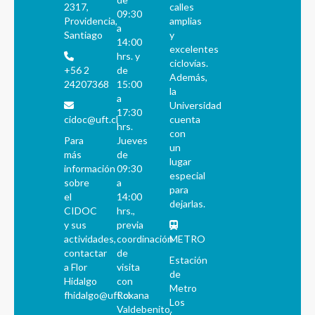
2317,
calles
09:30
Providencia,
amplias
a
Santiago
y
14:00
excelentes
hrs. y
ciclovías.
+56 2
de
Además,
24207368
15:00
la
a
Universidad
17:30
cidoc@uft.cl
cuenta
hrs.
con
Para
Jueves
un
más
de
lugar
información
09:30
especial
sobre
a
para
el
14:00
dejarlas.
CIDOC
hrs.,
y sus
previa
actividades,
coordinación
METRO
contactar
de
Estación
a Flor
visita
de
Hidalgo
con
Metro
fhidalgo@uft.cl
Roxana
Los
Valdebenito.