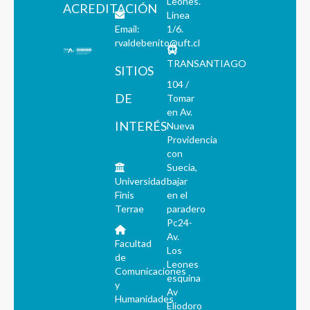
Leones.
ACREDITACIÓN
Línea
Email:
1/6.
rvaldebenito@uft.cl
TRANSANTIAGO
SITIOS
104 /
DE
Tomar
en Av.
INTERÉS
Nueva
Providencia
con
Suecia,
Universidad
bajar
Finis
en el
Terrae
paradero
Pc24-
Av.
Facultad
Los
de
Leones
Comunicaciones
esquina
y
Av
Humanidades
Eliodoro