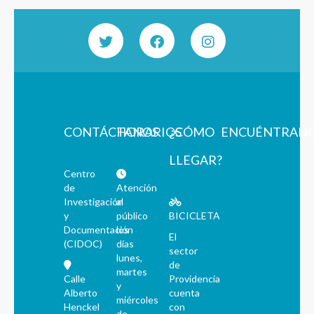
CONTÁCTANOS
HORARIOS
¿CÓMO
ENCUÉNTRAN
LLEGAR?
Centro
de
Atención
Investigación
al
y
público
BICICLETA
Documentación
los
El
(CIDOC)
días
sector
lunes,
de
martes
Calle
Providencia
y
Alberto
cuenta
miércoles
Henckel
con
de