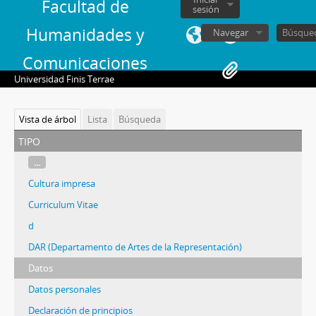
Facultad de
sesión
Humanidades y
Navegar
Comunicaciones
Universidad Finis Terrae
Vista de árbol
Lista
Búsqueda
tipo
...
Cultura impresa
Curriculum Vitae
d
DAR (Departamento de Artes de la Representación)
Datos
Datos personales
Declaración de principios