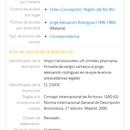
por materia
Puntos de acceso
Chile
»
Concepción, Región del Bio-Bio
por lugar
Puntos de acceso
Jorge Alessandri Rodríguez (1896-1986)
por autoridad
(Materia)
Tipo de puntos de
Correspondencia
acceso
Área de control de la descripción
Identificador de la
https://archivocidoc.uft.cl/index.php/carta-
descripción
firmada-de-sergio-carrasco-a-jorge-
alessandri-rodriguez-en-la-que-le-envia-
antecedentes-legales
Identificador de la
CL CIDOC
institución
Reglas y/o
Consejo Internacional de Archivos. ISAD (G):
convenciones
Norma Internacional General de Descripción
usadas
Archivística. 2.ª edición. Madrid, 2000.
Estado de
Revisado
elaboración
Nivel de detalle
Completo