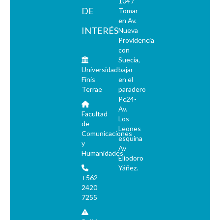
104 /
DE
Tomar
en Av.
INTERÉS
Nueva
Providencia
con
Suecia,
Universidad
bajar
Finis
en el
Terrae
paradero
Pc24-
Av.
Facultad
Los
de
Leones
Comunicaciones
esquina
y
Av
Humanidades
Eliodoro
Yáñez.
+562
2420
7255