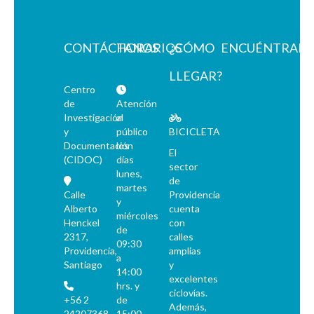
CONTÁCTANOS
HORARIOS
¿CÓMO
ENCUÉNTRAN
LLEGAR?
Centro
de
Atención
Investigación
al
y
público
BICICLETA
Documentación
los
El
(CIDOC)
días
sector
lunes,
de
martes
Calle
Providencia
y
Alberto
cuenta
miércoles
Henckel
con
de
2317,
calles
09:30
Providencia,
amplias
a
Santiago
y
14:00
excelentes
hrs. y
ciclovías.
+56 2
de
Además,
24207368
15:00