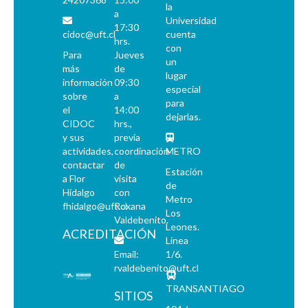
la
a
Universidad
17:30
cidoc@uft.cl
cuenta
hrs.
con
Para
Jueves
un
más
de
lugar
información
09:30
especial
sobre
a
para
el
14:00
dejarlas.
CIDOC
hrs.,
y sus
previa
actividades,
coordinación
METRO
contactar
de
Estación
a Flor
visita
de
Hidalgo
con
Metro
fhidalgo@uft.cl
Roxana
Los
Valdebenito.
Leones.
ACREDITACIÓN
Línea
Email:
1/6.
rvaldebenito@uft.cl
TRANSANTIAGO
SITIOS