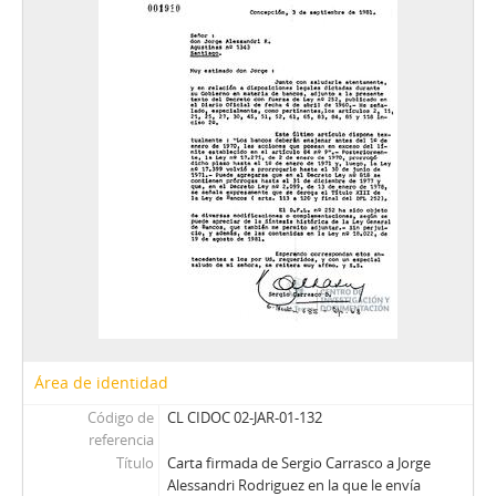
02 - Documentos y actas de la Compañía Manufacturera de Papeles y Cartones
FBS - Francisco Bulnes Sanfuentes
SCS - Sergio Covarrubias Sanhueza
JFFL - Juan Francisco Fresno Larraín
GIF - Gonzalo Izquierdo Fernández
SOJR - Sergio Onofre Jarpa Reyes
RKV - Roberto Tomás Kelly Vásquez
RVA - Rafael Valdivieso Ariztía
AMP - Alfonso Marquéz de la Plata Yrarrázaval
FMA - Fernando Matthei Aubel
Área de identidad
Código de
CL CIDOC 02-JAR-01-132
referencia
Título
Carta firmada de Sergio Carrasco a Jorge
Alessandri Rodriguez en la que le envía