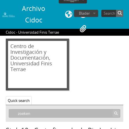
Archivo
Blader
Cidoc
Cidoc - Universidad Finis Terrae
02 - Archivos personales
Centro de
JAR - Jorge Alessandri Rodríguez
Investigación y
Documentación,
FBS - Francisco Bulnes Sanfuentes
Universidad Finis
SCS - Sergio Covarrubias Sanhueza
Terrae
JFFL - Juan Francisco Fresno Larraín
GIF - Gonzalo Izquierdo Fernández
SOJR - Sergio Onofre Jarpa Reyes
1 - Carta de Sergio Onofre Jarpa a Fray Francisco Valdés Subercaseaux
2 - Carta del Embajador Juan Carlos Katzenstein a Sergio Onofre Jarpa
Quick search
3 - Carta firmada de Pío Laghi a Sergio Onofre Jarpa
4 - Carta firmada de Francisco Valdés Subercaseaux a Sergio Onofre Jarpa
5 - Carta firmada de Sergio Onofre Jarpa a Cardenal Raúl Primatesta
6 - Carta frimada de Sergio Onofre Jarpa a Cardenal Raúl Primatesta con un recorte de prensa adjunto y un telegrama