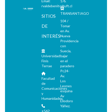
Email:
1/6.
rvaldebenito@uft.cl
TRANSANTIAGO
SITIOS
104 /
DE
Tomar
en Av.
INTERÉS
Nueva
Providencia
con
Suecia,
Universidad
bajar
Finis
en el
Terrae
paradero
Pc24-
Av.
Facultad
Los
de
Leones
Comunicaciones
esquina
y
Av
Humanidades
Eliodoro
Yáñez.
+562