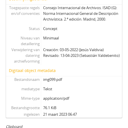
Toegepaste regels
Consejo Internacional de Archivos. ISAD (G):
en/of conventies
Norma Internacional General de Descripción
Archivística. 2.ª edición. Madrid, 2000.
Status
Concept
Niveau van
Minimaal
detaillering
Verwijdering van
Creación: 03-05-2022 (Jesús Valdivia)
datering
Revisado: 13-04-2023 (Sebastián Valdebenito)
archiefvorming
Digitaal object metadata
Bestandsnaam
img099.pdf
mediatype
Tekst
Mime-type
application/pdf
Bestandsgrootte
76.1 KiB
ingelezen
21 maart 2023 06:47
Clipboard