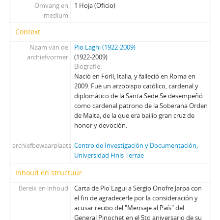
44 - Telex de Sergio Onofre Jarpa al Representante de las Naciones Unidas
Omvang en
1 Hoja (Oficio)
medium
45 - Transcripción de la Intervención del Embajador de Chile en las Naciones Unidas Almirante Ismael Huerta
46 - Lista de candidatos a senadores apoyados por Chile Futuro con autor [desconocido]
Context
47 - Informe "La destrucción de la democracia en Chile" con autor [desconocido]
Naam van de
Pio Laghi (1922-2009)
48 - Informe sobre la Reforma Constitucional
archiefvormer
(1922-2009)
49 - Fundamentos de Acción Nacional
Biografie
50 - Transcripción de una intervención senatorial de Sergio Onofre Jarpa
Nació en Forlí, Italia, y falleció en Roma en
2009. Fue un arzobispo católico, cardenal y
51 - Programa de institucionalización socio-económica
diplomático de la Santa Sede.Se desempeñó
52 - Carta firmada de Julio Canessa Robert a Sergio Onofre Jarpa con una transcripción de una discusión senatorial sobre la carta del Senador Pinochet al Presidente del Senado [Andrés Zaldívar]
como cardenal patrono de la Soberana Orden
53 - Carta de Sergio Onofre Jarpa al Directo del Mercurio
de Malta, de la que era bailío gran cruz de
54 - Carta de Brun Siebert a Sr Director [desconocido] con documento anexo sobre Hospitales y otros centros de atención
honor y devoción.
55 - Declaración pública de la Fundación Chile Futuro
archiefbewaarplaats
56 - Carta de Sergio Onofre Jarpa al Presidente de Chile Augusto Pinochet con copia transcrita a mano
Centro de Investigación y Documentación,
Universidad Finis Terrae
57 - Carta firmada de Alberto Espina a Sergio Onofre Jarpa
58 - Transcripción de discusión senatorial de Sergio Onofre Jarpa
Inhoud en structuur
59 - Comunicado de Renovación Nacional "Rectifiquemos el Error"
Bereik en inhoud
Carta de Pio Lagui a Sergio Onofre Jarpa con
60 - Comunicado escrito "El valor de la estabilidad"
el fin de agradecerle por la consideración y
61 - Maqueta escrita de proyecto de ley
acusar recibo del "Mensaje al País" del
62 - Carta firmada de Rodolfo Stange a Sergio Onofre Jarpa
General Pinochet en el 5to aniversario de su