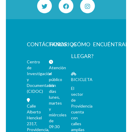
CONTÁCTANOS
HORARIOS
¿CÓMO
ENCUÉNTRAN
LLEGAR?
Centro
de
Atención
Investigación
al
y
público
BICICLETA
Documentación
los
El
(CIDOC)
días
sector
lunes,
de
martes
Calle
Providencia
y
Alberto
cuenta
miércoles
Henckel
con
de
2317,
calles
09:30
Providencia,
amplias