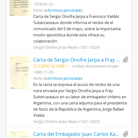
1978-05-23
Parte de
Archivos personales
Carta de Sergio Onofre Jarpa a Francisco Valdés
Subercaseaux donde informa el recibo de el
comunicado del 5 de mayo, sobre la importante
misión apostólica donde este ofrece su
colaboración.
Sergio Onofre Jarpa Reyes (1921-2020)
Carta de Sergio Onofre Jarpa a Fray Francisco Valdés Subercaseaux
CL CIDOC 02-SOJR-1
Unidad documental simple
1980-11-20
Parte de
Archivos personales
En la carta se expresa el acuso de recibo de una
nota enviada por Sergio Onofre Jarpa a Fray
Subercaseaux en su labor de embajador chileno en
Argentina, con una carta adjunta para el presidente
de facto de la República de Argentina, Jorge Rafael
Videla.
Sergio Onofre Jarpa Reyes (1921-2020)
Carta del Embajador Juan Carlos Katzenstein a Sergio Onofre Jarpa