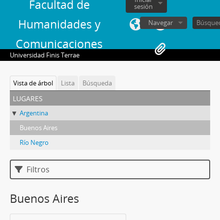
Facultad de
sesión
Humanidades y
Navegar
Comunicaciones
Universidad Finis Terrae
Vista de árbol
Lista
Búsqueda
lugares
Argentina
Buenos Aires
Río Negro
Filtros
Buenos Aires