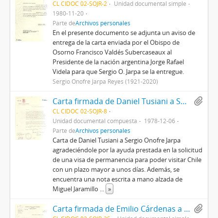
CL CIDOC 02-SOJR-2
Unidad documental simple
1980-11-20
Parte de
Archivos personales
En el presente documento se adjunta un aviso de
entrega de la carta enviada por el Obispo de
Osorno Francisco Valdés Subercaseaux al
Presidente de la nación argentina Jorge Rafael
Videla para que Sergio O. Jarpa se la entregue.
Sergio Onofre Jarpa Reyes (1921-2020)
Carta firmada de Daniel Tusiani a Sergio Onofre Jarpa con documentación adjunta.
CL CIDOC 02-SOJR-8
Unidad documental compuesta
1978-12-06
Parte de
Archivos personales
Carta de Daniel Tusiani a Sergio Onofre Jarpa
agradeciéndole por la ayuda prestada en la solicitud
de una visa de permanencia para poder visitar Chile
con un plazo mayor a unos días. Además, se
encuentra una nota escrita a mano alzada de
Miguel Jaramillo
...
»
Carta firmada de Emilio Cárdenas a Sergio Onofre Jarpa