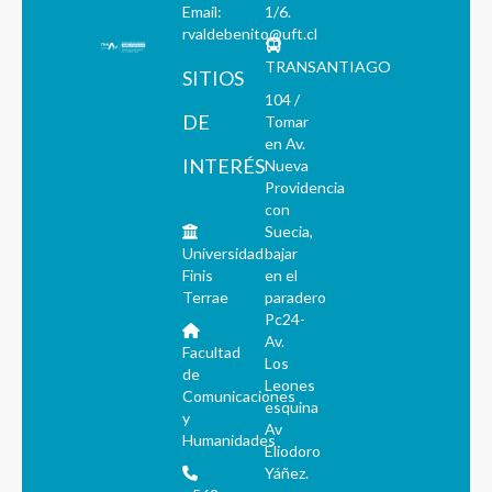
Email:
1/6.
rvaldebenito@uft.cl
TRANSANTIAGO
SITIOS
104 /
DE
Tomar
en Av.
INTERÉS
Nueva
Providencia
con
Suecia,
Universidad
bajar
Finis
en el
Terrae
paradero
Pc24-
Av.
Facultad
Los
de
Leones
Comunicaciones
esquina
y
Av
Humanidades
Eliodoro
Yáñez.