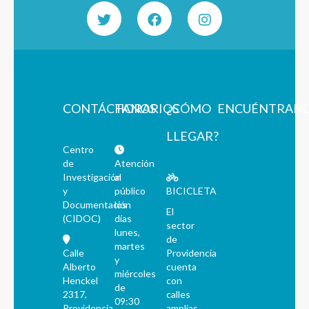
CONTÁCTANOS
HORARIOS
¿CÓMO
ENCUÉNTRAN
LLEGAR?
Centro
de
Atención
Investigación
al
y
público
BICICLETA
Documentación
los
El
(CIDOC)
días
sector
lunes,
de
martes
Calle
Providencia
y
Alberto
cuenta
miércoles
Henckel
con
de
2317,
calles
09:30
Providencia,
amplias