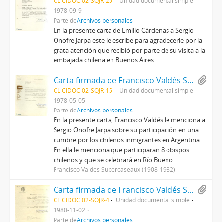
CL CIDOC 02-SOJR-25
Unidad documental simple
1978-09-9
Parte de
Archivos personales
En la presente carta de Emilio Cárdenas a Sergio
Onofre Jarpa este le escribe para agradecerle por la
grata atención que recibió por parte de su visita a la
embajada chilena en Buenos Aires.
Carta firmada de Francisco Valdés Subercaseaux
CL CIDOC 02-SOJR-15
Unidad documental simple
1978-05-05
Parte de
Archivos personales
En la presente carta, Francisco Valdés le menciona a
Sergio Onofre Jarpa sobre su participación en una
cumbre por los chilenos inmigrantes en Argentina.
En ella le menciona que participaran 8 obispos
chilenos y que se celebrará en Río Bueno.
Francisco Valdés Subercaseaux (1908-1982)
Carta firmada de Francisco Valdés Subercaseaux a Sergio Onofre Jarpa
CL CIDOC 02-SOJR-4
Unidad documental simple
1980-11-02
Parte de
Archivos personales