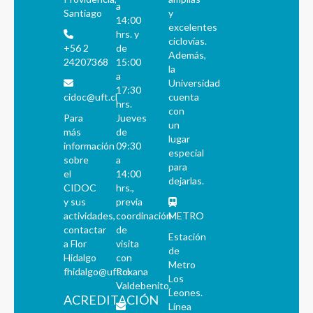
a
Santiago
y
14:00
excelentes
hrs. y
ciclovías.
+56 2
de
Además,
24207368
15:00
la
a
Universidad
17:30
cidoc@uft.cl
cuenta
hrs.
con
Para
Jueves
un
más
de
lugar
información
09:30
especial
sobre
a
para
el
14:00
dejarlas.
CIDOC
hrs.,
y sus
previa
actividades,
coordinación
METRO
contactar
de
Estación
a Flor
visita
de
Hidalgo
con
Metro
fhidalgo@uft.cl
Roxana
Los
Valdebenito.
Leones.
ACREDITACIÓN
Línea