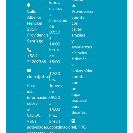
lunes,
de
martes
Calle
Providencia
y
Alberto
cuenta
miércoles
Henckel
con
de
2317,
calles
09:30
Providencia,
amplias
a
Santiago
y
14:00
excelentes
hrs. y
ciclovías.
+56 2
de
Además,
24207368
15:00
la
a
Universidad
17:30
cidoc@uft.cl
cuenta
hrs.
con
Para
Jueves
un
más
de
lugar
información
09:30
especial
sobre
a
para
el
14:00
dejarlas.
CIDOC
hrs.,
y sus
previa
actividades,
coordinación
METRO
contactar
de