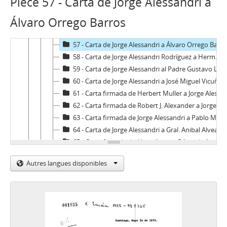
Pièce 57 - Carta de Jorge Alessandri a
54 - Carta de Jorge Alessandri a Héctor Rojas Albornoz
Álvaro Orrego Barros
55 - Carta de Jorge Alessandri a Armando Roa
56 - Carta de Jorge Alessandri a Hermógenes Pérez de Arce
57 - Carta de Jorge Alessandri a Álvaro Orrego Barros
58 - Carta de Jorge Alessandri Rodríguez a Hermógenes Pérez de Arce Ibieta
59 - Carta de Jorge Alessandri al Padre Gustavo Le Paige
60 - Carta de Jorge Alessandri a José Miguel Vicuña
61 - Carta firmada de Herbert Muller a Jorge Alessandri
62 - Carta firmada de Robert J. Alexander a Jorge Alessandri
63 - Carta firmada de Jorge Alessandri a Pablo Mendoza A.
64 - Carta de Jorge Alessandri a Gral. Anibal Alvear G.
65 - Carta firmada de Hermógenes Pérez de Arce a Jorge Alessandri
66 - Carta firmada de Jorge Alessandri a Patricio Huneeus
Autres langues disponibles
67 - Carta firmada de Felipe Herrera a Jorge Alessandri
68 - Carta firmada de Raúl Molina Ramwell a Jorge Alessandri
69 - Carta de Jorge Alessandri a Raúl Molina Ramwell
70 - Carta de Jorge Alessandri a Mario Urrutia con recorte de prensa adjunto fotocopiado.
71 - Carta firmada de René Monzón a Jorge Alessandri