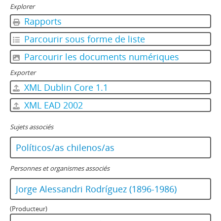
JFFL - Juan Francisco Fresno Larraín
Explorer
GIF - Gonzalo Izquierdo Fernández
Rapports
SOJR - Sergio Onofre Jarpa Reyes
Parcourir sous forme de liste
RKV - Roberto Tomás Kelly Vásquez
RVA - Rafael Valdivieso Ariztía
Parcourir les documents numériques
AMP - Alfonso Marquéz de la Plata Yrarrázaval
Exporter
FMA - Fernando Matthei Aubel
XML Dublin Core 1.1
XML EAD 2002
Sujets associés
Políticos/as chilenos/as
Personnes et organismes associés
Jorge Alessandri Rodríguez (1896-1986)
(Producteur)