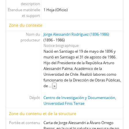
91 - Carta firmada de María Pía Fuentealba de Zalaquett
description
92 - Carta de Jorge Alessandri a Juan Bautista Rossetti Colombino
Étendue matérielle
1 Hoja (Oficio)
et support
93 - Carta de Jorge Alessandri a María Pía Fuentealba de Zalaquett
94 - Carta de Jorge Vega Germain a Jorge Alessandri
Zone du contexte
95 - Carta de un funcionario [desconocido] de la Municipalidad de Santiago a Jorge Alessandri
Nom du
Jorge Alessandri Rodríguez (1896-1986)
96 - Carta firmada de la dirección de la Sociedad Nacional de Agricultura a Jorge Alessandri
producteur
(1896 - 1986)
97 - Carta de Jorge Alessandri a la Directiva de la Sociedad Nacional de Agricultura
Notice biographique
98 - Carta de Jorge Alessandri a Eliana San Martín de Astudillo
Nació en Santiago el 19 de mayo de 1896 y
murió en Santiago el 31 de agosto de 1986.
99 - Carta de María Luisa Menares a Jorge Alessandri
Hijo del Presidente de la República Arturo
100 - Carta firmada de Werner Ohl Muller a Jorge Alessandri
Alessandri Palma. Académico de la
101 - Carta de Jorge Alessandri a Juan José Fernández
Universidad de Chile. Realizó labores como
102 - Carta de agradecimiento de Luis Sánchez Latorre a Jorge Alessandri
funcionario de la Dirección de Obras Públicas,
103 - Carta de agradecimiento para Jorge Alessandri
de
...
»
104 - Carta de Andrés Benavente Urbina a Jorge Alessandri
Dépôt
Centro de Investigación y Documentación,
105 - Carta de Jorge Alessandri a Fernando Palma Rogers
Universidad Finis Terrae
106 - Carta de Jorge Alessandri al Director de La Segunda
107 - Escrito dirigido a Jorge Alessandri "Por la Anécdota a la Historia"
Zone du contenu et de la structure
108 - Carta de René Silva Espejo a Jorge Alessandri
Portée et contenu
Carta de Jorge Alessandri a Álvaro Orrego
109 - Carta de Jorge Alessandri a Ramón Álvarez Goldsack
Barros, en la cual lo saluda y se excusa de no