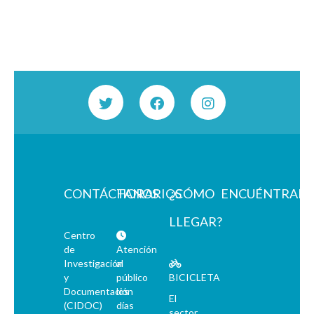
CONTÁCTANOS
HORARIOS
¿CÓMO
ENCUÉNTRAN
LLEGAR?
Centro
de
Atención
Investigación
al
y
público
BICICLETA
Documentación
los
El
(CIDOC)
días
sector