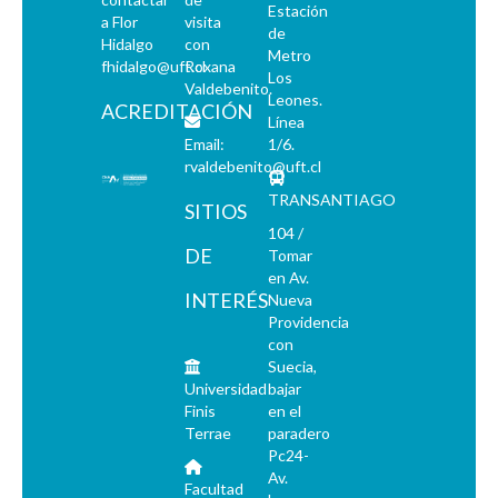
Estación
a Flor
visita
de
Hidalgo
con
Metro
fhidalgo@uft.cl
Roxana
Los
Valdebenito.
Leones.
ACREDITACIÓN
Línea
Email:
1/6.
rvaldebenito@uft.cl
TRANSANTIAGO
SITIOS
104 /
DE
Tomar
en Av.
INTERÉS
Nueva
Providencia
con
Suecia,
Universidad
bajar
Finis
en el
Terrae
paradero
Pc24-
Av.
Facultad