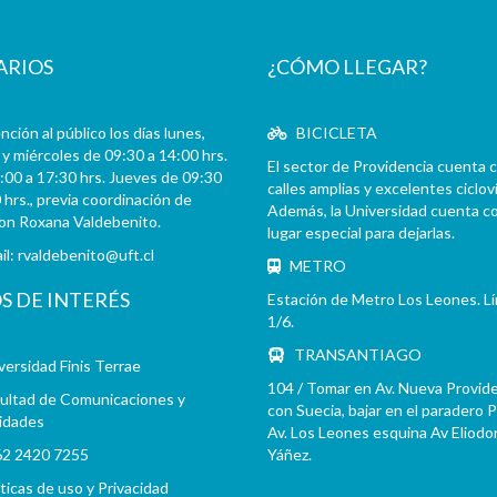
ARIOS
¿CÓMO LLEGAR?
ción al público los días lunes,
BICICLETA
y miércoles de 09:30 a 14:00 hrs.
El sector de Providencia cuenta 
:00 a 17:30 hrs. Jueves de 09:30
calles amplias y excelentes cicloví
 hrs., previa coordinación de
Además, la Universidad cuenta c
con Roxana Valdebenito.
lugar especial para dejarlas.
il:
rvaldebenito@uft.cl
METRO
OS DE INTERÉS
Estación de Metro Los Leones. L
1/6.
TRANSANTIAGO
versidad Finis Terrae
104 / Tomar en Av. Nueva Provid
ultad de Comunicaciones y
con Suecia, bajar en el paradero 
idades
Av. Los Leones esquina Av Eliodo
2 2420 7255
Yáñez.
íticas de uso y Privacidad