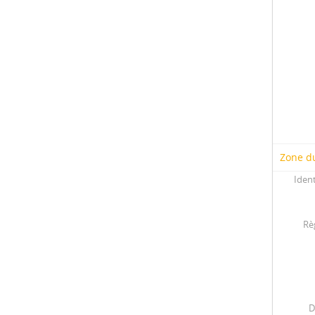
Zone du
Ident
Rè
D