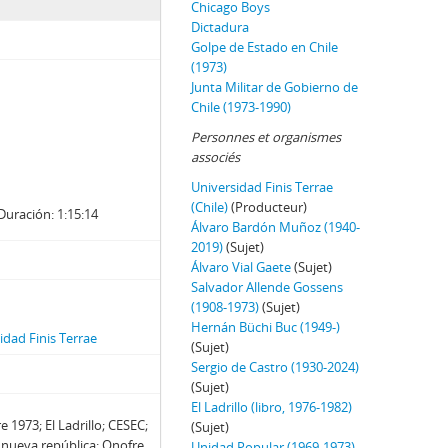
Chicago Boys
Dictadura
Golpe de Estado en Chile
(1973)
Junta Militar de Gobierno de
Chile (1973-1990)
Personnes et organismes
associés
Universidad Finis Terrae
(Chile)
(Producteur)
Duración: 1:15:14
Álvaro Bardón Muñoz (1940-
2019)
(Sujet)
Álvaro Vial Gaete
(Sujet)
Salvador Allende Gossens
(1908-1973)
(Sujet)
Hernán Büchi Buc (1949-)
dad Finis Terrae
(Sujet)
Sergio de Castro (1930-2024)
(Sujet)
El Ladrillo (libro, 1976-1982)
1973; El Ladrillo; CESEC;
(Sujet)
; nueva república; Onofre
Unidad Popular (1969-1973)