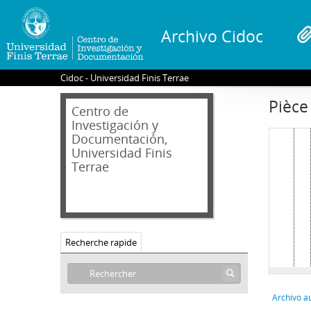
Archivo Cidoc
Cidoc - Universidad Finis Terrae
Pièce 
Centro de
Investigación y
Documentación,
Universidad Finis
Terrae
Recherche rapide
Archivo a