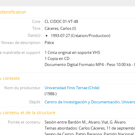
78 - Fresno, Juan Francisco
identification
79 - Martínez Busch, Jorge
80 - Martínez Busch, Jorge
Cote
CL CIDOC 01-VT-48
81 - Thayer, William
Titre
Cáceres, Carlos (I)
82 - Moreno, Fernando
Date(s)
1993-07-27 (Création/Production)
Niveau de description
83 - Martínez Busch, Jorge
Pièce
84 - Silva Solar, Julio
 matérielle et support
1 Cinta original en soporte VHS
85 - Martínez Busch, Jorge
1 Copia en CD
86 - Fresno, Juan Francisco; Zabala, José.
Documento Digital Formato MP4 - Peso 10.00 kb - 
87 - Fresno, Juan Francisco
u contexte
88 - Silva Solar, Julio
89 - Thayer, William
Nom du producteur
Universidad Finis Terrae (Chile)
90 - Martínez Busch, Jorge
(1988-)
91 - Krauss, Enrique
Dépôt
Centro de Investigación y Documentación, Universi
92 - Frei B., Arturo
 contenu et de la structure
93 - Viera Gallo, José Antonio
Portée et contenu
94 - Boeninger, Edgardo
Sesión entre Bardón M., Alvaro; Vial, G. Álvaro.
Temas abordados: Carlos Cáceres; 11 de septiembre 
95 - Viera Gallo, Josè Antonio
Sergio de Castro; Pablo Baraona; Partido Nacional