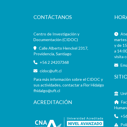
CONTÁCTANOS
HOR
Centro de Investigación y
Aten
Documentación (CIDOC)
martes 
y de 15
Calle Alberto Henckel 2317,
a 14:00
Providencia, Santiago
visita 
+56 2 24207368
Ema
cidoc@uft.cl
SITI
Para más información sobre el CIDOC y
sus actividades, contactar a Flor Hidalgo
fhidalgo@uft.cl
Uni
ACREDITACIÓN
Fac
Human
+56
Pol