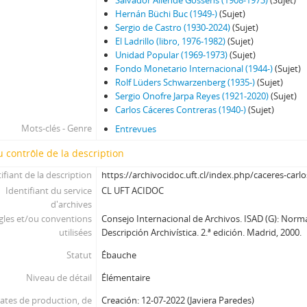
Salvador Allende Gossens (1908-1973)
(Sujet)
Hernán Büchi Buc (1949-)
(Sujet)
Sergio de Castro (1930-2024)
(Sujet)
El Ladrillo (libro, 1976-1982)
(Sujet)
Unidad Popular (1969-1973)
(Sujet)
Fondo Monetario Internacional (1944-)
(Sujet)
Rolf Lüders Schwarzenberg (1935-)
(Sujet)
Sergio Onofre Jarpa Reyes (1921-2020)
(Sujet)
Carlos Cáceres Contreras (1940-)
(Sujet)
Mots-clés - Genre
Entrevues
 contrôle de la description
ifiant de la description
https://archivocidoc.uft.cl/index.php/caceres-carlo
Identifiant du service
CL UFT ACIDOC
d'archives
gles et/ou conventions
Consejo Internacional de Archivos. ISAD (G): Norm
utilisées
Descripción Archivística. 2.ª edición. Madrid, 2000.
Statut
Ébauche
Niveau de détail
Élémentaire
ates de production, de
Creación: 12-07-2022 (Javiera Paredes)