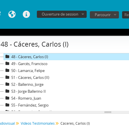
40 - Errázuriz, Hernán Felipe (II)
41 - Luders, Rolf
Ouverture de session
Parcourir
42 - Buchi, Hernán
43 - Peñafiel, R. - Silva, F.
44 - Büchi, Hernán
45 - Larroulet, Hernán
48 - Cáceres, Carlos (I)
46 - Tapia, Daniel
47 - Fontaine, Juan Andrés
48 - Cáceres, Carlos (I)
49 - Garcés, Francisco
50 - Lamarca, Felipe
51 - Cáceres, Carlos (II)
52 - Ballerino, Jorge
53 - Jorge Ballerino II
54 - Romero, Juan
55 - Fernández, Sergio
56 - Fernandez, Sergio II
57 - Madariaga, Mónica I
udiovisual
Videos Testimoniales
Cáceres, Carlos (I)
58 - Madariaga, Mónica II