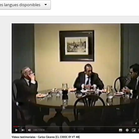
59 - Montero, Enrique I
es langues disponibles
60 - Montero, Enrique II
61 - Floody, Nilo
62 - Carrasco, Washington
63 - Canessa, Julio
64 - Canessa, Julio
65 - Carmona, Juan de Dios
66 - Pinochet, Augusto
67 - Pinochet, Augusto
68 - Matthei, Fernando
69 - Matthei, Fernando
70 - Stange, Rodolfo
71 - Jarpa, Sergio Onofre
72 - Buckovsky, Vladimir
73 - Jarpa, Sergio Onofre
74 - Jarpa, Sergio Onofre
75 - Jarpa, Sergio Onofre
76 - Jarpa, Sergio Onofre
77 - Fresno, Juan Francisco