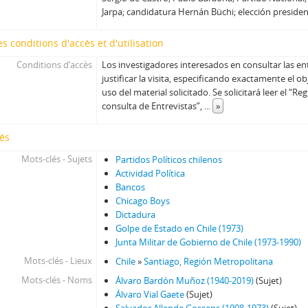
96 - Boeninger, Edgardo
Jarpa; candidatura Hernán Büchi; elección presiden
97 - Bitar, Sergio
98 - Chonchol, Jacques
s conditions d'accès et d'utilisation
99 - Molina Silva, Sergio
Conditions d’accès
Los investigadores interesados en consultar las en
100 - Ossa Pretot, Sergio
justificar la visita, especificando exactamente el ob
101 - Mena, Odlanier
uso del material solicitado. Se solicitará leer el “
102 - Silva Cimma, Enrique
consulta de Entrevistas”,
...
»
103 - Mena, Odlanier
104 - Ossa Pretot, Sergio
és
105 - Mena, Odlanier
Mots-clés - Sujets
Partidos Políticos chilenos
106 - Videla, Ernesto
Actividad Política
107 - Mena, Odlanier
Bancos
Chicago Boys
108 - Juan Guzmán Tapia (I)
Dictadura
109 - Juan Guzmán Tapia (II)
Golpe de Estado en Chile (1973)
110 - Juan Guzmán Tapia (III)
Junta Militar de Gobierno de Chile (1973-1990)
111 - Juan Guzmán Tapia (IV)
Mots-clés - Lieux
Chile
»
Santiago, Región Metropolitana
CH - Cita con la Historia
Mots-clés - Noms
Álvaro Bardón Muñoz (1940-2019)
(Sujet)
JW - Entrevistas realizadas por James R. Whelan
Álvaro Vial Gaete
(Sujet)