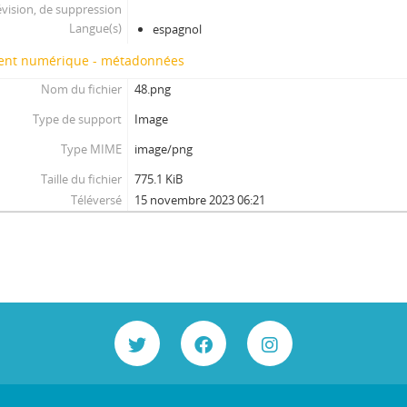
évision, de suppression
Langue(s)
espagnol
nt numérique - métadonnées
Nom du fichier
48.png
Type de support
Image
Type MIME
image/png
Taille du fichier
775.1 KiB
Téléversé
15 novembre 2023 06:21