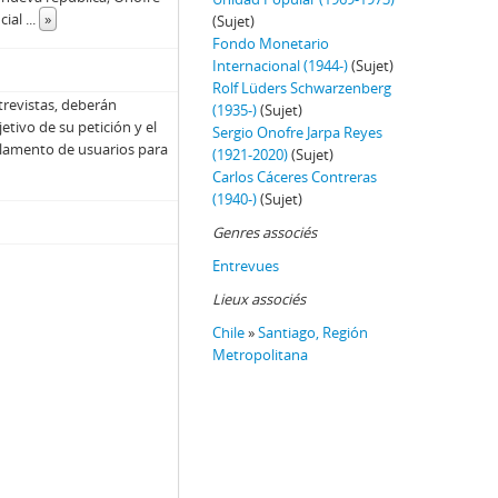
cial
...
»
(Sujet)
Fondo Monetario
Internacional (1944-)
(Sujet)
Rolf Lüders Schwarzenberg
trevistas, deberán
(1935-)
(Sujet)
jetivo de su petición y el
Sergio Onofre Jarpa Reyes
Reglamento de usuarios para
(1921-2020)
(Sujet)
Carlos Cáceres Contreras
(1940-)
(Sujet)
Genres associés
Entrevues
Lieux associés
Chile
»
Santiago, Región
Metropolitana