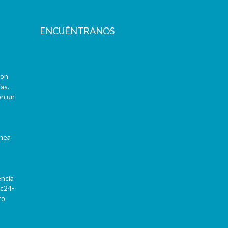
ENCUÉNTRANOS
con
as.
on un
ínea
encia
Pc24-
ro