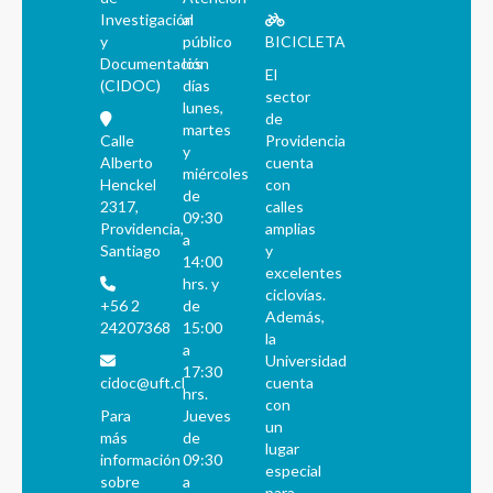
Investigación
al
y
público
BICICLETA
Documentación
los
El
(CIDOC)
días
sector
lunes,
de
martes
Calle
Providencia
y
Alberto
cuenta
miércoles
Henckel
con
de
2317,
calles
09:30
Providencia,
amplias
a
Santiago
y
14:00
excelentes
hrs. y
ciclovías.
+56 2
de
Además,
24207368
15:00
la
a
Universidad
17:30
cidoc@uft.cl
cuenta
hrs.
con
Para
Jueves
un
más
de
lugar
información
09:30
especial
sobre
a
para