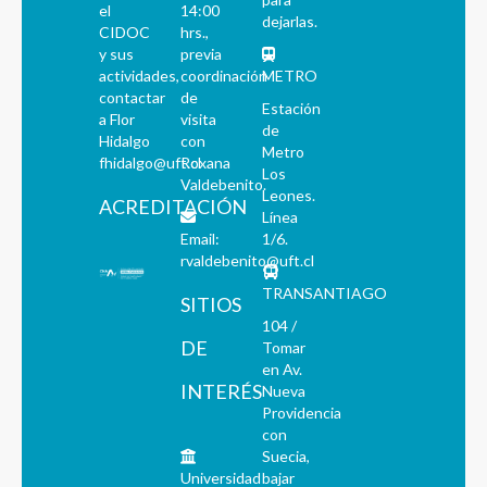
el
14:00
dejarlas.
CIDOC
hrs.,
y sus
previa
actividades,
coordinación
METRO
contactar
de
Estación
a Flor
visita
de
Hidalgo
con
Metro
fhidalgo@uft.cl
Roxana
Los
Valdebenito.
Leones.
ACREDITACIÓN
Línea
Email:
1/6.
rvaldebenito@uft.cl
TRANSANTIAGO
SITIOS
104 /
DE
Tomar
en Av.
INTERÉS
Nueva
Providencia
con
Suecia,
Universidad
bajar