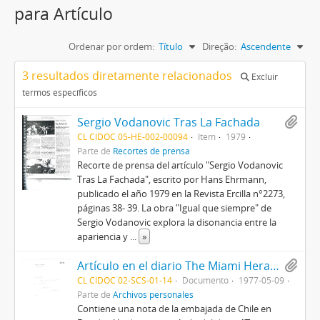
para Artículo
Ordenar por ordem:
Título
Direção:
Ascendente
3 resultados diretamente relacionados
Excluir
termos específicos
Sergio Vodanovic Tras La Fachada
CL CIDOC 05-HE-002-00094
Item
1979
Parte de
Recortes de prensa
Recorte de prensa del artículo "Sergio Vodanovic
Tras La Fachada", escrito por Hans Ehrmann,
publicado el año 1979 en la Revista Ercilla n°2273,
páginas 38- 39. La obra "Igual que siempre" de
Sergio Vodanovic explora la disonancia entre la
apariencia y
...
»
Artículo en el diario The Miami Herald "Military is planning an "authoritarian" democracy for Chile"
CL CIDOC 02-SCS-01-14
Documento
1977-05-09
Parte de
Archivos personales
Contiene una nota de la embajada de Chile en