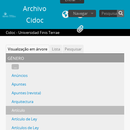
Archivo
Navegar
Cidoc
Cidoc - Universidad Finis Terrae
Visualização em árvore
Lista
Pesquisar
género
...
Anúncios
Apuntes
Apuntes (revista)
Arquitectura
Artículo
Artículo de Ley
Artículos de Ley