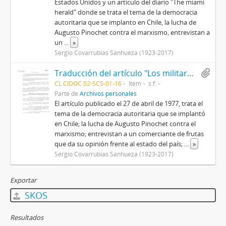
Estados Unidos y un artículo del diario "The miami
herald" donde se trata el tema de la democracia
autoritaria que se implanto en Chile, la lucha de
Augusto Pinochet contra el marxismo, entrevistan a
un
...
»
Sergio Covarrubias Sanhueza (1923-2017)
Traducción del artículo "Los militares están planeando una democracia autoritaria para Chile" escrito por William R. Long, publicado en The Miami Herald
CL CIDOC 02-SCS-01-16
Item
s.f.
Parte de
Archivos personales
El artículo publicado el 27 de abril de 1977, trata el
tema de la democracia autoritaria que se implantó
en Chile; la lucha de Augusto Pinochet contra el
marxismo; entrevistan a un comerciante de frutas
que da su opinión frente al estado del país;
...
»
Sergio Covarrubias Sanhueza (1923-2017)
Exportar
SKOS
Resultados