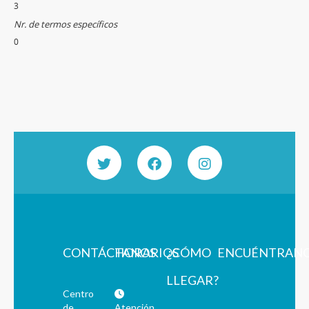
3
Nr. de termos específicos
0
CONTÁCTANOS
HORARIOS
¿CÓMO
ENCUÉNTRAN
LLEGAR?
Centro
de
Atención