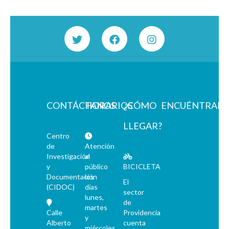
CONTÁCTANOS
HORARIOS
¿CÓMO
ENCUÉNTRAN
LLEGAR?
Centro
de
Atención
Investigación
al
y
público
BICICLETA
Documentación
los
El
(CIDOC)
días
sector
lunes,
de
martes
Calle
Providencia
y
Alberto
cuenta
miércoles