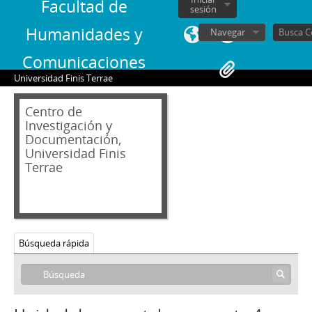
Facultad de
sesión
Humanidades y
Navegar
Comunicaciones
Universidad Finis Terrae
Centro de
Investigación y
Documentación,
Universidad Finis
Terrae
Búsqueda rápida
02 - Archivos personales