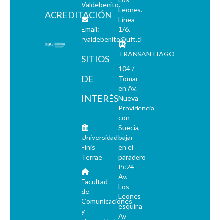
Valdebenito.
Leones.
ACREDITACIÓN
Línea
Email:
1/6.
rvaldebenito@uft.cl
TRANSANTIAGO
SITIOS
104 /
DE
Tomar
en Av.
INTERÉS
Nueva
Providencia
con
Suecia,
Universidad
bajar
Finis
en el
Terrae
paradero
Pc24-
Av.
Facultad
Los
de
Leones
Comunicaciones
esquina
y
Av