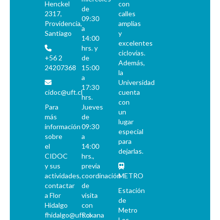
Henckel
con
de
2317,
calles
09:30
Providencia,
amplias
a
Santiago
y
14:00
excelentes
hrs. y
ciclovías.
+56 2
de
Además,
24207368
15:00
la
a
Universidad
17:30
cidoc@uft.cl
cuenta
hrs.
con
Para
Jueves
un
más
de
lugar
información
09:30
especial
sobre
a
para
el
14:00
dejarlas.
CIDOC
hrs.,
y sus
previa
actividades,
coordinación
METRO
contactar
de
Estación
a Flor
visita
de
Hidalgo
con
Metro
fhidalgo@uft.cl
Roxana
Los