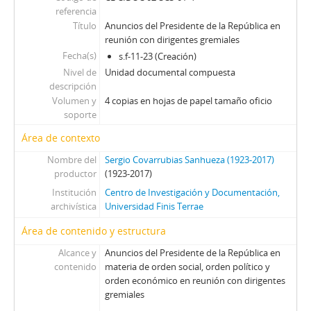
referencia
35 - Declaración de Leonard Garment, representante de los Estados Unidos ante la Comisión de Derechos Humanos de las Naciones Unidas
Título
Anuncios del Presidente de la República en
36 - Estados Unidos y la América Latina: La Nueva Oportunidad por Henry Kissinger
reunión con dirigentes gremiales
37 - Libreta de anotaciones perteneciente a Sergio Covarrubias Sanhueza
Fecha(s)
s.f-11-23 (Creación)
38 - Libreta de apuntes perteneciente a Sergio Covarrubias Sanhueza
Nivel de
Unidad documental compuesta
39 - Libreta de apuntes con fechas perteneciente a Sergio Covarrubias Sanhueza y transcripción de conversación del Gral. Court con el Sr. Cardenal
descripción
40 - Libreta de apuntes perteneciente a Sergio Covarrubias Sanhueza
Volumen y
4 copias en hojas de papel tamaño oficio
41 - Calendario de apuntes pertenecientes a Sergio Covarrubias Sanhueza
soporte
42 - Libreta de anotaciones perteneciente a Sergio Covarrubias Sanhueza
Área de contexto
43 - Calendario de apuntes perteneciente a Sergio Covarrubias Sanhueza
Nombre del
Sergio Covarrubias Sanhueza (1923-2017)
JFFL - Juan Francisco Fresno Larraín
productor
(1923-2017)
GIF - Gonzalo Izquierdo Fernández
Institución
Centro de Investigación y Documentación,
SOJR - Sergio Onofre Jarpa Reyes
archivística
Universidad Finis Terrae
RKV - Roberto Tomás Kelly Vásquez
RVA - Rafael Valdivieso Ariztía
Área de contenido y estructura
AMP - Alfonso Marquéz de la Plata Yrarrázaval
Alcance y
Anuncios del Presidente de la República en
FMA - Fernando Matthei Aubel
contenido
materia de orden social, orden político y
orden económico en reunión con dirigentes
gremiales