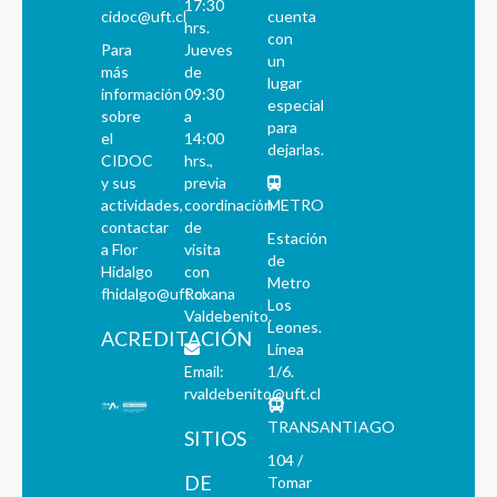
17:30
cidoc@uft.cl
cuenta
hrs.
con
Para
Jueves
un
más
de
lugar
información
09:30
especial
sobre
a
para
el
14:00
dejarlas.
CIDOC
hrs.,
y sus
previa
actividades,
coordinación
METRO
contactar
de
Estación
a Flor
visita
de
Hidalgo
con
Metro
fhidalgo@uft.cl
Roxana
Los
Valdebenito.
Leones.
ACREDITACIÓN
Línea
Email:
1/6.
rvaldebenito@uft.cl
TRANSANTIAGO
SITIOS
104 /
DE
Tomar