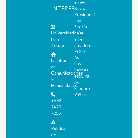
en Av.
INTERÉS
Nueva
Providencia
con
Suecia,
Universidad
bajar
Finis
en el
Terrae
paradero
Pc24-
Av.
Facultad
Los
de
Leones
Comunicaciones
esquina
y
Av
Humanidades
Eliodoro
Yáñez.
+562
2420
7255
Políticas
de