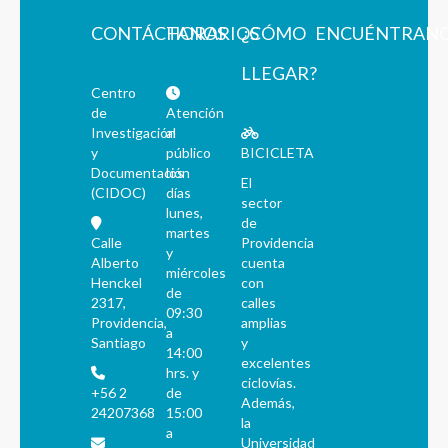
CONTÁCTANOS
HORARIOS
¿CÓMO
ENCUÉNTRAN
LLEGAR?
Centro
de
Atención
Investigación
al
y
público
BICICLETA
Documentación
los
El
(CIDOC)
días
sector
lunes,
de
martes
Calle
Providencia
y
Alberto
cuenta
miércoles
Henckel
con
de
2317,
calles
09:30
Providencia,
amplias
a
Santiago
y
14:00
excelentes
hrs. y
ciclovías.
+56 2
de
Además,
24207368
15:00
la
a
Universidad