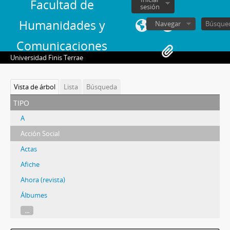
Facultad de
sesión
Humanidades y
Navegar
Comunicaciones
Universidad Finis Terrae
Vista de árbol
Lista
Búsqueda
tipo
A
Acción Social
Actas
Afiche
Ahora (revista)
Álbumes
...