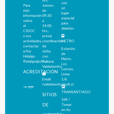
hrs.
con
Para
Jueves
un
más
de
lugar
información
09:30
especial
sobre
a
para
el
14:00
dejarlas.
CIDOC
hrs.,
y sus
previa
actividades,
coordinación
METRO
contactar
de
Estación
a Flor
visita
de
Hidalgo
con
Metro
fhidalgo@uft.cl
Roxana
Los
Valdebenito.
Leones.
ACREDITACIÓN
Línea
Email:
1/6.
rvaldebenito@uft.cl
TRANSANTIAGO
SITIOS
104 /
DE
Tomar
en Av.