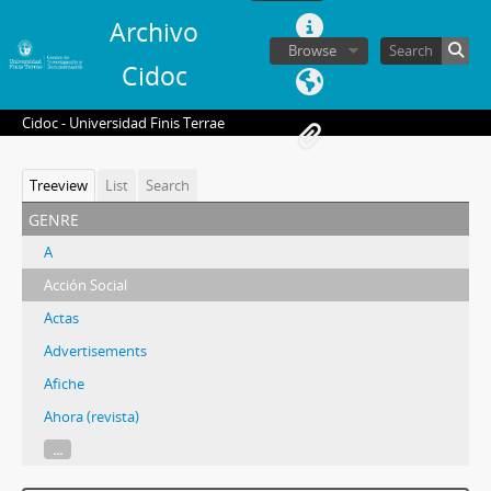
Archivo
Browse
Cidoc
Cidoc - Universidad Finis Terrae
Treeview
List
Search
genre
A
Acción Social
Actas
Advertisements
Afiche
Ahora (revista)
...