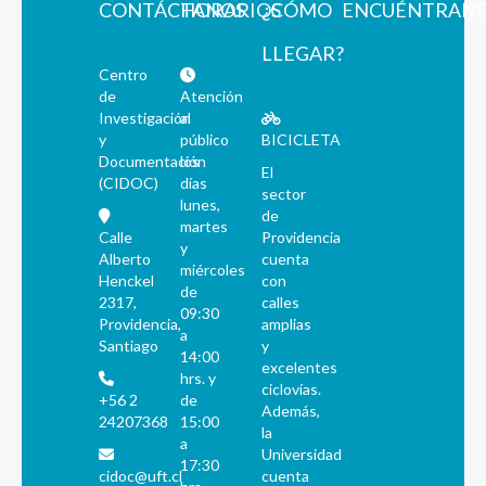
CONTÁCTANOS
HORARIOS
¿CÓMO
ENCUÉNTRAN
LLEGAR?
Centro
de
Atención
Investigación
al
y
público
BICICLETA
Documentación
los
El
(CIDOC)
días
sector
lunes,
de
martes
Calle
Providencia
y
Alberto
cuenta
miércoles
Henckel
con
de
2317,
calles
09:30
Providencia,
amplias
a
Santiago
y
14:00
excelentes
hrs. y
ciclovías.
+56 2
de
Además,
24207368
15:00
la
a
Universidad
17:30
cidoc@uft.cl
cuenta