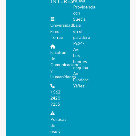
INTERÉS
Nueva
Providencia
con
Suecia,
Universidad
bajar
Finis
en el
Terrae
paradero
Pc24-
Av.
Facultad
Los
de
Leones
Comunicaciones
esquina
y
Av
Humanidades
Eliodoro
Yáñez.
+562
2420
7255
Políticas
de
uso y