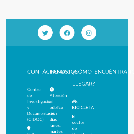
CONTÁCTANOS
HORARIOS
¿CÓMO
ENCUÉNTRAN
LLEGAR?
Centro
de
Atención
Investigación
al
y
público
BICICLETA
Documentación
los
El
(CIDOC)
días
sector
lunes,
de
martes