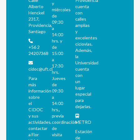
Calle
Providencia
y
Alberto
cuenta
miércoles
Henckel
con
de
2317,
calles
09:30
Providencia,
amplias
a
Santiago
y
14:00
excelentes
hrs. y
ciclovías.
+56 2
de
Además,
24207368
15:00
la
a
Universidad
17:30
cidoc@uft.cl
cuenta
hrs.
con
Para
Jueves
un
más
de
lugar
información
09:30
especial
sobre
a
para
el
14:00
dejarlas.
CIDOC
hrs.,
y sus
previa
actividades,
coordinación
METRO
contactar
de
Estación
a Flor
visita
de