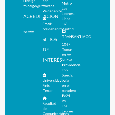
Hidalgo
con
Metro
fhidalgo@uft.cl
Roxana
Los
Valdebenito.
Leones.
ACREDITACIÓN
Línea
Email:
1/6.
rvaldebenito@uft.cl
TRANSANTIAGO
SITIOS
104 /
DE
Tomar
en Av.
INTERÉS
Nueva
Providencia
con
Suecia,
Universidad
bajar
Finis
en el
Terrae
paradero
Pc24-
Av.
Facultad
Los
de
Leones
Comunicaciones