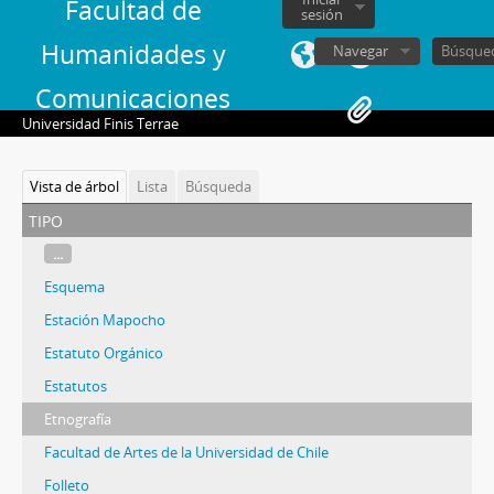
Facultad de
sesión
Humanidades y
Navegar
Comunicaciones
Universidad Finis Terrae
Vista de árbol
Lista
Búsqueda
tipo
...
Esquema
Estación Mapocho
Estatuto Orgánico
Estatutos
Etnografía
Facultad de Artes de la Universidad de Chile
Folleto