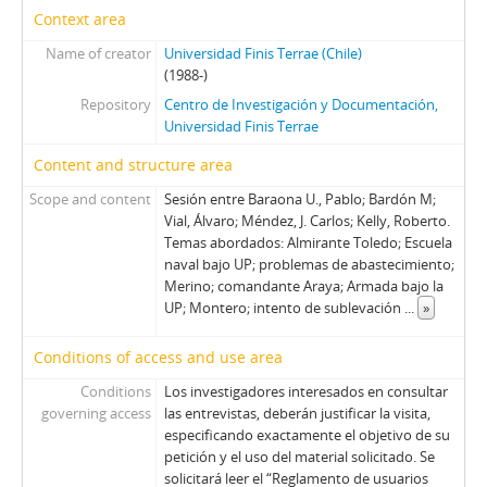
69 - Matthei, Fernando
Context area
70 - Stange, Rodolfo
Name of creator
Universidad Finis Terrae (Chile)
71 - Jarpa, Sergio Onofre
(1988-)
72 - Buckovsky, Vladimir
Repository
Centro de Investigación y Documentación,
73 - Jarpa, Sergio Onofre
Universidad Finis Terrae
74 - Jarpa, Sergio Onofre
Content and structure area
75 - Jarpa, Sergio Onofre
Scope and content
Sesión entre Baraona U., Pablo; Bardón M;
76 - Jarpa, Sergio Onofre
Vial, Álvaro; Méndez, J. Carlos; Kelly, Roberto.
77 - Fresno, Juan Francisco
Temas abordados: Almirante Toledo; Escuela
78 - Fresno, Juan Francisco
naval bajo UP; problemas de abastecimiento;
79 - Martínez Busch, Jorge
Merino; comandante Araya; Armada bajo la
80 - Martínez Busch, Jorge
UP; Montero; intento de sublevación
...
»
81 - Thayer, William
82 - Moreno, Fernando
Conditions of access and use area
83 - Martínez Busch, Jorge
Conditions
Los investigadores interesados en consultar
84 - Silva Solar, Julio
governing access
las entrevistas, deberán justificar la visita,
85 - Martínez Busch, Jorge
especificando exactamente el objetivo de su
petición y el uso del material solicitado. Se
86 - Fresno, Juan Francisco; Zabala, José.
solicitará leer el “Reglamento de usuarios