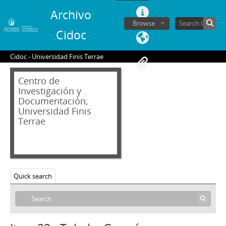
13 - Covarrubias, Sergio
Archivo
14 - Harberger, Arnold
Browse
Cidoc
15 - Sesión de conversación sin invitado
16 - Massad, Carlos
Cidoc - Universidad Finis Terrae
17 - Bardón, Alvaro
18 - Léniz, Fernando
Centro de
19 - Troncoso, Arturo
Investigación y
20 - De Castro, Sergio
Documentación,
21 - Carvajal, Patricio
Universidad Finis
22 - Méndez, Juan Carlos
Terrae
23 - Cubillos, Hernán (I)
24 - Yovane, Arturo
25 - Sesión de conversación sin invitado (II)
26 - Cubillos, Hernán (II)
Quick search
27 - Cubillos, Hernán (III)
28 - Federecci, José Luis
29 - Bernstein, S. - Philippi, B.
30 - Cubillos, Hernán (IV)