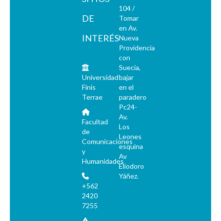
104 /
DE
Tomar
en Av.
INTERÉS
Nueva
Providencia
con
Suecia,
Universidad
bajar
Finis
en el
Terrae
paradero
Pc24-
Av.
Facultad
Los
de
Leones
Comunicaciones
esquina
y
Av
Humanidades
Eliodoro
Yáñez.
+562
2420
7255