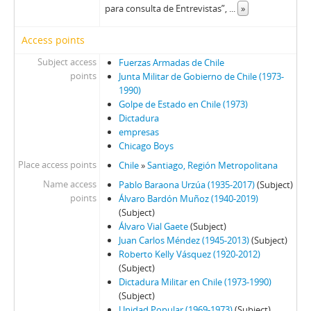
87 - Fresno, Juan Francisco
para consulta de Entrevistas”,
...
»
88 - Silva Solar, Julio
89 - Thayer, William
Access points
90 - Martínez Busch, Jorge
Subject access
Fuerzas Armadas de Chile
91 - Krauss, Enrique
points
Junta Militar de Gobierno de Chile (1973-
92 - Frei B., Arturo
1990)
93 - Viera Gallo, José Antonio
Golpe de Estado en Chile (1973)
94 - Boeninger, Edgardo
Dictadura
empresas
95 - Viera Gallo, Josè Antonio
Chicago Boys
96 - Boeninger, Edgardo
Place access points
Chile
»
Santiago, Región Metropolitana
97 - Bitar, Sergio
98 - Chonchol, Jacques
Name access
Pablo Baraona Urzúa (1935-2017)
(Subject)
points
Álvaro Bardón Muñoz (1940-2019)
99 - Molina Silva, Sergio
(Subject)
100 - Ossa Pretot, Sergio
Álvaro Vial Gaete
(Subject)
101 - Mena, Odlanier
Juan Carlos Méndez (1945-2013)
(Subject)
102 - Silva Cimma, Enrique
Roberto Kelly Vásquez (1920-2012)
103 - Mena, Odlanier
(Subject)
Dictadura Militar en Chile (1973-1990)
104 - Ossa Pretot, Sergio
(Subject)
105 - Mena, Odlanier
Unidad Popular (1969-1973)
(Subject)