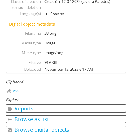
Dates of creation
Creación: 12-07-2022 (Javiera Paredes)
revision deletion
Language(s)
Spanish
Digital object metadata
Filename
33.png
Media type
Image
Mime-type
image/png
Filesize
919 KiB
Uploaded
November 15, 2023 6:17 AM
Clipboard
Add
Explore
Reports
Browse as list
Browse digital objects