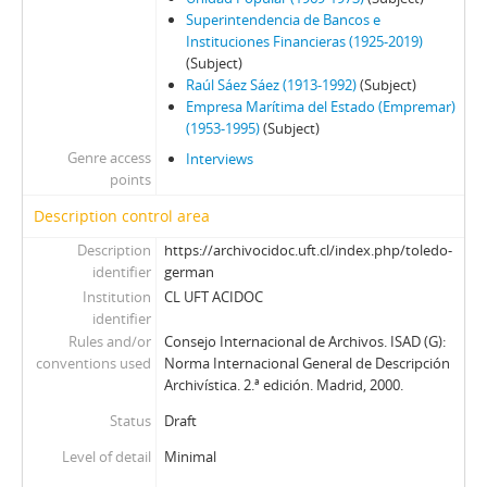
106 - Videla, Ernesto
Superintendencia de Bancos e
107 - Mena, Odlanier
Instituciones Financieras (1925-2019)
108 - Juan Guzmán Tapia (I)
(Subject)
Raúl Sáez Sáez (1913-1992)
(Subject)
109 - Juan Guzmán Tapia (II)
Empresa Marítima del Estado (Empremar)
110 - Juan Guzmán Tapia (III)
(1953-1995)
(Subject)
111 - Juan Guzmán Tapia (IV)
Genre access
Interviews
CH - Cita con la Historia
points
JW - Entrevistas realizadas por James R. Whelan
Description control area
Description
https://archivocidoc.uft.cl/index.php/toledo-
identifier
german
Institution
CL UFT ACIDOC
identifier
Rules and/or
Consejo Internacional de Archivos. ISAD (G):
conventions used
Norma Internacional General de Descripción
Archivística. 2.ª edición. Madrid, 2000.
Status
Draft
Level of detail
Minimal