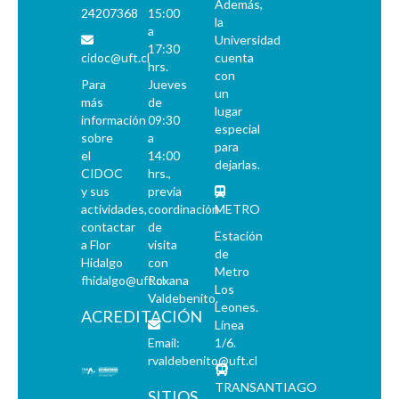
Además,
24207368
15:00
la
a
Universidad
17:30
cidoc@uft.cl
cuenta
hrs.
con
Para
Jueves
un
más
de
lugar
información
09:30
especial
sobre
a
para
el
14:00
dejarlas.
CIDOC
hrs.,
y sus
previa
actividades,
coordinación
METRO
contactar
de
Estación
a Flor
visita
de
Hidalgo
con
Metro
fhidalgo@uft.cl
Roxana
Los
Valdebenito.
Leones.
ACREDITACIÓN
Línea
Email:
1/6.
rvaldebenito@uft.cl
TRANSANTIAGO
SITIOS