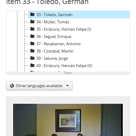
Item 33 - Toledo, Germán
31 - Claro, Jorge
32 - Prieto, A. - Guzmán, J. A.
33 - Toledo, Germán
34 - Müller, Tomás
35 - Errázuriz, Hernán Felipe (I)
36 - Seguel, Enrique
37 - Recabarren, Antonio
38 - Costabal, Martín
39 - Selume, Jorge
40 - Errázuriz, Hernán Felipe (II)
41 - Luders, Rolf
42 - Buchi, Hernán
Other languages available
43 - Peñafiel, R. - Silva, F.
44 - Büchi, Hernán
45 - Larroulet, Hernán
46 - Tapia, Daniel
47 - Fontaine, Juan Andrés
48 - Cáceres, Carlos (I)
49 - Garcés, Francisco