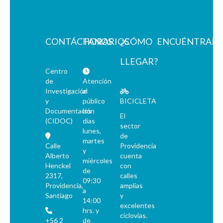
CONTÁCTANOS
HORARIOS
¿CÓMO
ENCUÉNTRAN
LLEGAR?
Centro
de
Atención
Investigación
al
y
público
BICICLETA
Documentación
los
El
(CIDOC)
días
sector
lunes,
de
martes
Calle
Providencia
y
Alberto
cuenta
miércoles
Henckel
con
de
2317,
calles
09:30
Providencia,
amplias
a
Santiago
y
14:00
excelentes
hrs. y
ciclovías.
+56 2
de