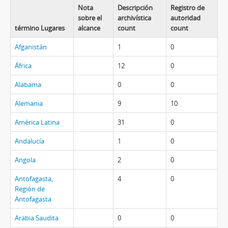
Nota
Descripción
Registro de
sobre el
archivística
autoridad
término Lugares
alcance
count
count
Afganistán
1
0
África
12
0
Alabama
0
0
Alemania
9
10
América Latina
31
0
Andalucía
1
0
Angola
2
0
Antofagasta,
4
0
Región de
Antofagasta
Arabia Saudita
0
0