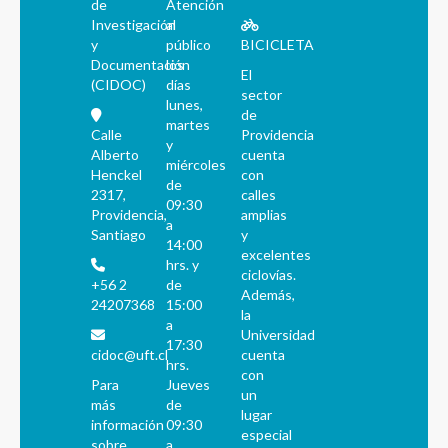
de
Atención
Investigación
al
y
público
BICICLETA
Documentación
los
El
(CIDOC)
días
sector
lunes,
de
martes
Calle
Providencia
y
Alberto
cuenta
miércoles
Henckel
con
de
2317,
calles
09:30
Providencia,
amplias
a
Santiago
y
14:00
excelentes
hrs. y
ciclovías.
+56 2
de
Además,
24207368
15:00
la
a
Universidad
17:30
cidoc@uft.cl
cuenta
hrs.
con
Para
Jueves
un
más
de
lugar
información
09:30
especial
sobre
a