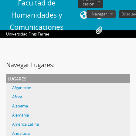
Facultad de
sesión
Humanidades y
Navegar
Comunicaciones
Universidad Finis Terrae
Navegar Lugares:
lugares
Afganistán
África
Alabama
Alemania
América Latina
Andalucía