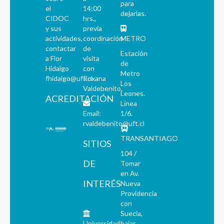
para
el
14:00
dejarlas.
CIDOC
hrs.,
y sus
previa
actividades,
coordinación
METRO
contactar
de
Estación
a Flor
visita
de
Hidalgo
con
Metro
fhidalgo@uft.cl
Roxana
Los
Valdebenito.
Leones.
ACREDITACIÓN
Línea
Email:
1/6.
rvaldebenito@uft.cl
TRANSANTIAGO
SITIOS
104 /
DE
Tomar
en Av.
INTERÉS
Nueva
Providencia
con
Suecia,
Universidad
bajar