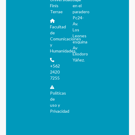
Finis
en el
Terrae
paradero
Pc24-
Av.
Facultad
Los
de
Leones
Comunicaciones
esquina
y
Av
Humanidades
Eliodoro
Yáñez.
+562
2420
7255
Políticas
de
uso y
Privacidad