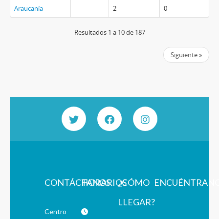
Araucanía
2
0
Resultados 1 a 10 de 187
Siguiente »
CONTÁCTANOS
HORARIOS
¿CÓMO
ENCUÉNTRAN
LLEGAR?
Centro