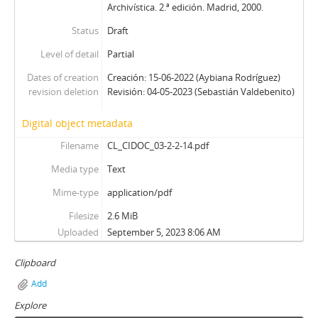
Archivística. 2.ª edición. Madrid, 2000.
Status
Draft
Level of detail
Partial
Dates of creation
Creación: 15-06-2022 (Aybiana Rodríguez)
revision deletion
Revisión: 04-05-2023 (Sebastián Valdebenito)
Digital object metadata
Filename
CL_CIDOC_03-2-2-14.pdf
Media type
Text
Mime-type
application/pdf
Filesize
2.6 MiB
Uploaded
September 5, 2023 8:06 AM
Clipboard
Add
Explore