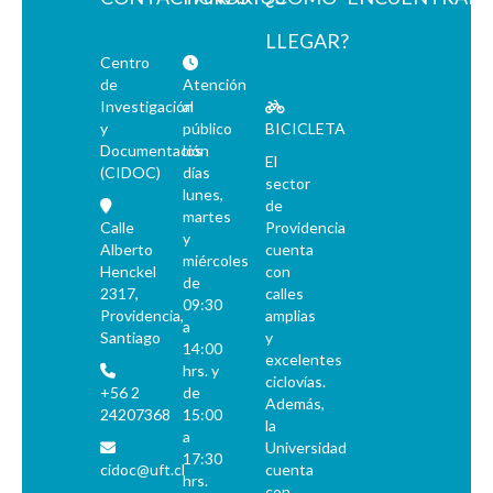
LLEGAR?
Centro
de
Atención
Investigación
al
y
público
BICICLETA
Documentación
los
El
(CIDOC)
días
sector
lunes,
de
martes
Calle
Providencia
y
Alberto
cuenta
miércoles
Henckel
con
de
2317,
calles
09:30
Providencia,
amplias
a
Santiago
y
14:00
excelentes
hrs. y
ciclovías.
+56 2
de
Además,
24207368
15:00
la
a
Universidad
17:30
cidoc@uft.cl
cuenta
hrs.
con