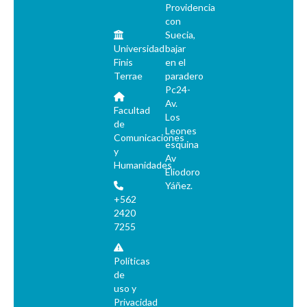
Providencia
con
Suecia,
Universidad
bajar
Finis
en el
Terrae
paradero
Pc24-
Av.
Facultad
Los
de
Leones
Comunicaciones
esquina
y
Av
Humanidades
Eliodoro
Yáñez.
+562
2420
7255
Políticas
de
uso y
Privacidad