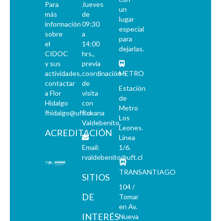
Para
Jueves
un
más
de
lugar
información
09:30
especial
sobre
a
para
el
14:00
dejarlas.
CIDOC
hrs.,
y sus
previa
actividades,
coordinación
METRO
contactar
de
Estación
a Flor
visita
de
Hidalgo
con
Metro
fhidalgo@uft.cl
Roxana
Los
Valdebenito.
Leones.
ACREDITACIÓN
Línea
Email:
1/6.
rvaldebenito@uft.cl
TRANSANTIAGO
SITIOS
104 /
DE
Tomar
en Av.
INTERÉS
Nueva